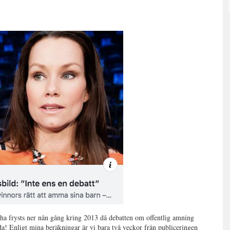
r ha frysts ner nån gång kring 2013 då debatten om offentlig amning
nda! Enligt mina beräkningar är vi bara två veckor från publiceringen