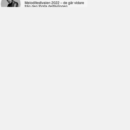
Melodifestivalen 2022 – de går vidare
från den första deltävlingen
2022-02-02
I KORPENS SKUGGA
Själva definitionen av ondska
2021-06-28
ÖPPNA BOKEN
Kropps-dagbok
2021-06-24
SYNDAFALLET
Det är inte din demokratiska plikt att
delta i instagramaktivism.
2021-04-26
VAD BLIR DET FÖR RAP
Avsnitt 211! Sista avsnittet! HEJ DÅ!
(Del 1 och 2)
2021-02-27
SIMON STRAND
Vi hade aldrig klarat corona utan att
utse någon till Leif GW Persson