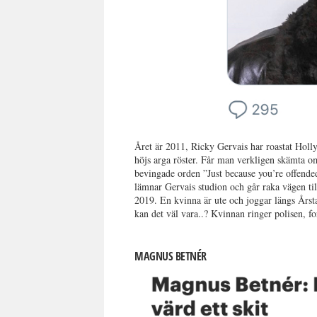
Året är 2011, Ricky Gervais har roastat Hol
höjs arga röster. Får man verkligen skämta 
bevingade orden ”Just because you’re offended
lämnar Gervais studion och går raka vägen til
2019. En kvinna är ute och joggar längs Årstav
kan det väl vara..? Kvinnan ringer polisen, fo
MAGNUS BETNÉR