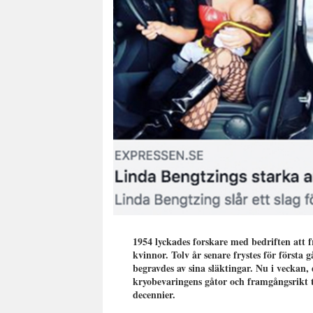
1954 lyckades forskare med bedriften att f
kvinnor. Tolv år senare frystes för först
begravdes av sina släktingar. Nu i veckan, 
kryobevaringens gåtor och framgångsrikt t
decennier.