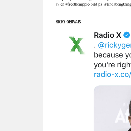
av en #freethenipple-bild på @lindabengtzing
RICKY GERVAIS