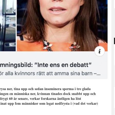
rysa ner, tina upp och sedan inseminera sperma i tre glada
a gången en människa ner, kvinnan tinades dock snabbt upp och
drygt 60 år senare, verkar forskarna äntligen ha löst
inat upp fem människor som legat nedfrysta i (vad det verkar)