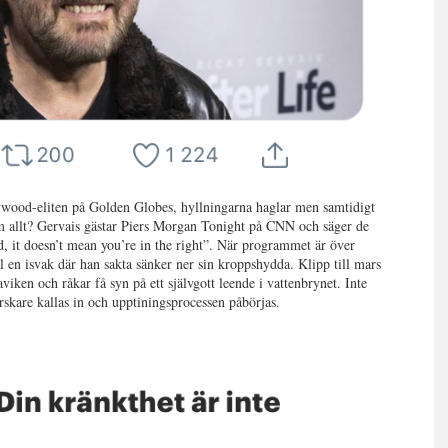
lywood-eliten på Golden Globes, hyllningarna haglar men samtidigt
om allt? Gervais gästar Piers Morgan Tonight på CNN och säger de
, it doesn’t mean you’re in the right”. När programmet är över
l en isvak där han sakta sänker ner sin kroppshydda. Klipp till mars
iken och råkar få syn på ett självgott leende i vattenbrynet. Inte
rskare kallas in och upptiningsprocessen påbörjas.