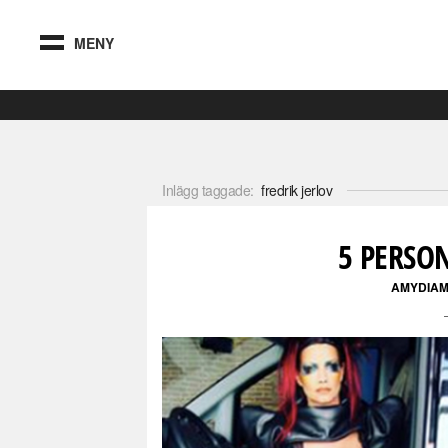
MENY
Inlägg taggade:
fredrik jerlov
5 PERSO
AMYDIA