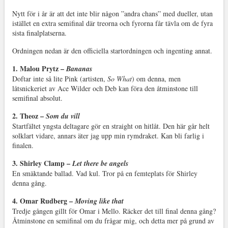
Nytt för i år är att det inte blir någon ”andra chans” med dueller, utan
istället en extra semifinal där treorna och fyrorna får tävla om de fyra
sista finalplatserna.
Ordningen nedan är den officiella startordningen och ingenting annat.
1. Malou Prytz –
Bananas
Doftar inte så lite Pink (artisten,
So What
) om denna, men
låtsnickeriet av Ace Wilder och Deb kan föra den åtminstone till
semifinal absolut.
2. Theoz –
Som du vill
Startfältet yngsta deltagare gör en straight on hitlåt. Den här går helt
solklart vidare, annars äter jag upp min rymdraket. Kan bli farlig i
finalen.
3. Shirley Clamp –
Let there be angels
En smäktande ballad. Vad kul. Tror på en femteplats för Shirley
denna gång.
4. Omar Rudberg –
Moving like that
Tredje gången gillt för Omar i Mello. Räcker det till final denna gång?
Åtminstone en semifinal om du frågar mig, och detta mer på grund av