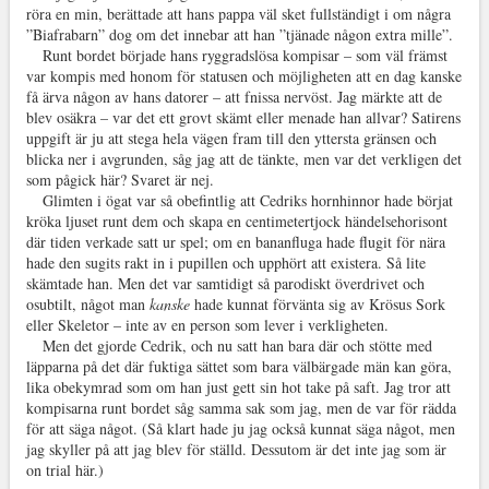
röra en min, berättade att hans pappa väl sket fullständigt i om några
”Biafrabarn” dog om det innebar att han ”tjänade någon extra mille”.
Runt bordet började hans ryggradslösa kompisar – som väl främst
var kompis med honom för statusen och möjligheten att en dag kanske
få ärva någon av hans datorer – att fnissa nervöst. Jag märkte att de
blev osäkra – var det ett grovt skämt eller menade han allvar? Satirens
uppgift är ju att stega hela vägen fram till den yttersta gränsen och
blicka ner i avgrunden, såg jag att de tänkte, men var det verkligen det
som pågick här? Svaret är nej.
Glimten i ögat var så obefintlig att Cedriks hornhinnor hade börjat
kröka ljuset runt dem och skapa en centimetertjock händelsehorisont
där tiden verkade satt ur spel; om en bananfluga hade flugit för nära
hade den sugits rakt in i pupillen och upphört att existera. Så lite
skämtade han. Men det var samtidigt så parodiskt överdrivet och
osubtilt, något man
kanske
hade kunnat förvänta sig av Krösus Sork
eller Skeletor – inte av en person som lever i verkligheten.
Men det gjorde Cedrik, och nu satt han bara där och stötte med
läpparna på det där fuktiga sättet som bara välbärgade män kan göra,
lika obekymrad som om han just gett sin hot take på saft. Jag tror att
kompisarna runt bordet såg samma sak som jag, men de var för rädda
för att säga något. (Så klart hade ju jag också kunnat säga något, men
jag skyller på att jag blev för ställd. Dessutom är det inte jag som är
on trial här.)