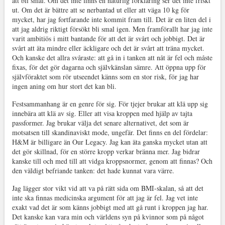
att bli smal. Om det inte finns en naturlig förklaring ser det inte friskt
ut. Om det är bättre att se nerbantad ut eller att väga 10 kg för
mycket, har jag fortfarande inte kommit fram till. Det är en liten del i
att jag aldrig riktigt försökt bli smal igen. Men framförallt har jag inte
varit ambitiös i mitt bantande för att det är svårt och jobbigt. Det är
svårt att äta mindre eller äckligare och det är svårt att träna mycket.
Och kanske det allra svåraste: att gå in i tanken att nåt är fel och måste
fixas, för det gör dagarna och självkänslan sämre. Att öppna upp för
självföraktet som rör utseendet känns som en stor risk, för jag har
ingen aning om hur stort det kan bli.
Festsammanhang är en genre för sig. För tjejer brukar att klä upp sig
innebära att klä av sig. Eller att visa kroppen med hjälp av tajta
passformer. Jag brukar välja det senare alternativet, det som är
motsatsen till skandinaviskt mode, ungefär. Det finns en del fördelar:
H&M är billigare än Our Legacy. Jag kan äta ganska mycket utan att
det gör skillnad, för en större kropp verkar bränna mer. Jag bidrar
kanske till och med till att vidga kroppsnormer, genom att finnas? Och
den väldigt befriande tanken: det hade kunnat vara värre.
Jag lägger stor vikt vid att va på rätt sida om BMI-skalan, så att det
inte ska finnas medicinska argument för att jag är fel. Jag vet inte
exakt vad det är som känns jobbigt med att gå runt i kroppen jag har.
Det kanske kan vara min och världens syn på kvinnor som på något