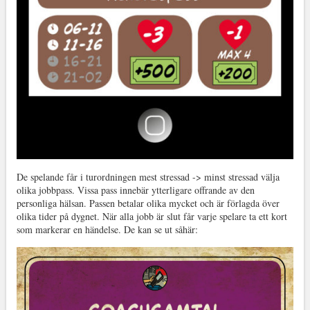
De spelande får i turordningen mest stressad -> minst stressad välja
olika jobbpass. Vissa pass innebär ytterligare offrande av den
personliga hälsan. Passen betalar olika mycket och är förlagda över
olika tider på dygnet. När alla jobb är slut får varje spelare ta ett kort
som markerar en händelse. De kan se ut såhär: