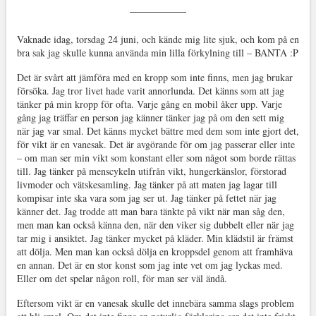
Vaknade idag, torsdag 24 juni, och kände mig lite sjuk, och kom på en
bra sak jag skulle kunna använda min lilla förkylning till – BANTA :P
Det är svårt att jämföra med en kropp som inte finns, men jag brukar
försöka. Jag tror livet hade varit annorlunda. Det känns som att jag
tänker på min kropp för ofta. Varje gång en mobil åker upp. Varje
gång jag träffar en person jag känner tänker jag på om den sett mig
när jag var smal. Det känns mycket bättre med dem som inte gjort det,
för vikt är en vanesak. Det är avgörande för om jag passerar eller inte
– om man ser min vikt som konstant eller som något som borde rättas
till. Jag tänker på menscykeln utifrån vikt, hungerkänslor, förstorad
livmoder och vätskesamling. Jag tänker på att maten jag lagar till
kompisar inte ska vara som jag ser ut. Jag tänker på fettet när jag
känner det. Jag trodde att man bara tänkte på vikt när man såg den,
men man kan också känna den, när den viker sig dubbelt eller när jag
tar mig i ansiktet. Jag tänker mycket på kläder. Min klädstil är främst
att dölja. Men man kan också dölja en kroppsdel genom att framhäva
en annan. Det är en stor konst som jag inte vet om jag lyckas med.
Eller om det spelar någon roll, för man ser väl ändå.
Eftersom vikt är en vanesak skulle det innebära samma slags problem