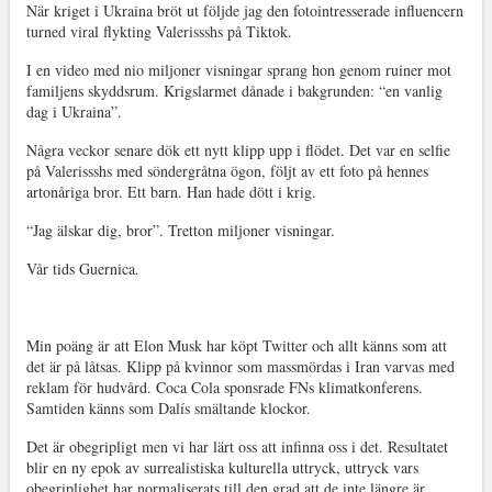
När kriget i Ukraina bröt ut följde jag den fotointresserade influencern
turned viral flykting Valerissshs på Tiktok.
I en video med nio miljoner visningar sprang hon genom ruiner mot
familjens skyddsrum. Krigslarmet dånade i bakgrunden: “en vanlig
dag i Ukraina”.
Några veckor senare dök ett nytt klipp upp i flödet. Det var en selfie
på Valerissshs med söndergråtna ögon, följt av ett foto på hennes
artonåriga bror. Ett barn. Han hade dött i krig.
“Jag älskar dig, bror”. Tretton miljoner visningar.
Vår tids Guernica.
Min poäng är att Elon Musk har köpt Twitter och allt känns som att
det är på låtsas. Klipp på kvinnor som massmördas i Iran varvas med
reklam för hudvård. Coca Cola sponsrade FNs klimatkonferens.
Samtiden känns som Dalís smältande klockor.
Det är obegripligt men vi har lärt oss att infinna oss i det. Resultatet
blir en ny epok av surrealistiska kulturella uttryck, uttryck vars
obegriplighet har normaliserats till den grad att de inte längre är