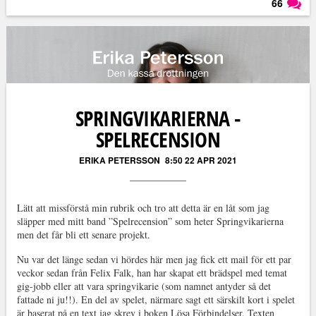
66
Läs kommentarer (
66
)
SPRINGVIKARIERNA -
SPELRECENSION
ERIKA PETERSSON
8:50 22 APR 2021
Lätt att missförstå min rubrik och tro att detta är en låt som jag
släpper med mitt band ”Spelrecension” som heter Springvikarierna
men det får bli ett senare projekt.
Nu var det länge sedan vi hördes här men jag fick ett mail för ett par
veckor sedan från Felix Falk, han har skapat ett brädspel med temat
gig-jobb eller att vara springvikarie (som namnet antyder så det
fattade ni ju!!). En del av spelet, närmare sagt ett särskilt kort i spelet
är baserat på en text jag skrev i boken Lösa Förbindelser. Texten