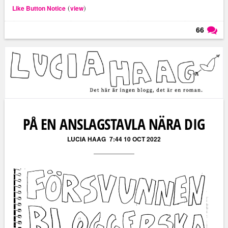
(
)
Like Button Notice
view
66
Läs kommentarer (
66
)
PÅ EN ANSLAGSTAVLA NÄRA DIG
LUCIA HAAG
7:44 10 OCT 2022