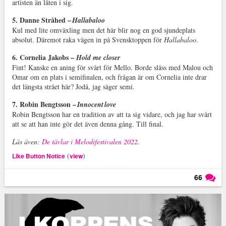
artisten än låten i sig.
5. Danne Stråhed –
Hallabaloo
Kul med lite omväxling men det här blir nog en god sjundeplats
absolut. Däremot raka vägen in på Svensktoppen för
Hallabaloo
.
6. Cornelia Jakobs –
Hold me closer
Fint! Kanske en aning för svårt för Mello. Borde slåss med Malou och
Omar om en plats i semifinalen, och frågan är om Cornelia inte drar
det längsta strået här? Jodå, jag säger semi.
7. Robin Bengtsson –
Innocent love
Robin Bengtsson har en tradition av att ta sig vidare, och jag har svårt
att se att han inte gör det även denna gång. Till final.
Läs även:
De tävlar i Melodifestivalen 2022
.
(
)
Like Button Notice
view
66
Läs kommentarer (
66
)