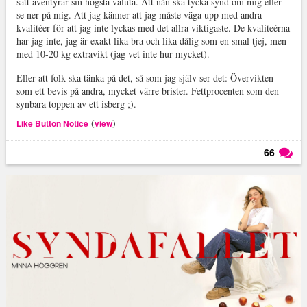
sätt äventyrar sin högsta valuta. Att nån ska tycka synd om mig eller
se ner på mig. Att jag känner att jag måste väga upp med andra
kvalitéer för att jag inte lyckas med det allra viktigaste. De kvaliteérna
har jag inte, jag är exakt lika bra och lika dålig som en smal tjej, men
med 10-20 kg extravikt (jag vet inte hur mycket).
Eller att folk ska tänka på det, så som jag själv ser det: Övervikten
som ett bevis på andra, mycket värre brister. Fettprocenten som den
synbara toppen av ett isberg ;).
(
)
Like Button Notice
view
66
Läs kommentarer (
66
)