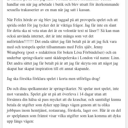
handlar om när jag arbetade i butik och blev utsatt för återkommande
sexuella trakasserier av en man när jag satt i kassan.
När Felix hörde av sig blev jag taggad på att provspela spelet och att
sprida ordet för jag tycker det är viktiga frågor. Jag får inte en slant
för detta ska ni veta utan det är en volontär text ni läser!! Så kan man
också använda internet, det är inte många som vet det
nuförtiden!!!!!!! Det enda sättet jag fått betalt på är att jag fick vara
med och testspela spelet tillsammans med Felix själv, Jenny
Wrangborg (poet + redaktören för boken Lösa Förbindelser) och en
underbar springvikarie samt skådespelerska i London vid namn: Linn.
Det andra sättet jag får betalt på är att jag får skryta om att något jag
skapat har skapat inspiration till ett annat skapande.
Jag ska försöka förklara spelet i korta men utförliga drag!
Du och dina spelkamrater är springvikarier. Ni spelar mot spelet, inte
mot varandra. Spelet går ut på att överleva i 14 dagar utan att
försämra din hälsa så pass mycket att du kraschar, och samtidigt kunna
betala de utgifter som dyker upp längs vägen genom att ta olika
jobbpass inom hemtjänst, restaurang, förskola, lager osv. Här är en del
av spelplanen som främst visar vilka utgifter som kan komma att dyka
upp längs vägen: