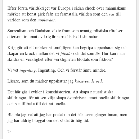
Efter första världskriget var Europa i sådan chock över människans
mörker att konst gick från att framställa världen som den
var
till
världen som den
upplevdes
.
Surrealism och Dadaism växte fram som avantgardistiska rörelser
eftersom traumat av krig är surrealistiskt i sin natur.
Krig gör att ett mörker vi omöjligen kan begripa uppenbarar sig och
skapar en krock mellan det vi
förstår
och det som
är
. Hur kan man
skildra en verklighet efter verkligheten blottats som fiktion?
Vi vet
ingenting
. Ingenting. Och vi förstår ännu mindre.
Läsare, som du märker uppskattar jag
kursiverade ord
.
Det här går i cykler i konsthistorien. Att skapa naturalistiska
skildringar, för att sen vilja skapa överdrivna, emotionella skildringar,
och sen tillbaka till det rationella.
Bla bla jag vet att jag har pratat om det här tusen gånger innan, men
jag har aldrig bloggat om det så det är hög tid.
✨