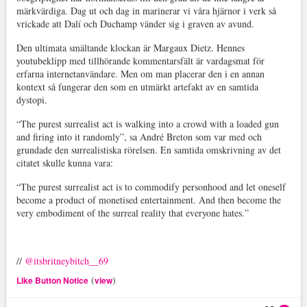
märkvärdiga. Dag ut och dag in marinerar vi våra hjärnor i verk så
vrickade att Dalí och Duchamp vänder sig i graven av avund.
Den ultimata smältande klockan är Margaux Dietz. Hennes
youtubeklipp med tillhörande kommentarsfält är vardagsmat för
erfarna internetanvändare. Men om man placerar den i en annan
kontext så fungerar den som en utmärkt artefakt av en samtida
dystopi.
“The purest surrealist act is walking into a crowd with a loaded gun
and firing into it randomly”, sa André Breton som var med och
grundade den surrealistiska rörelsen. En samtida omskrivning av det
citatet skulle kunna vara:
“The purest surrealist act is to commodify personhood and let oneself
become a product of monetised entertainment. And then become the
very embodiment of the surreal reality that everyone hates.”
//
@itsbritneybitch__69
(
)
Like Button Notice
view