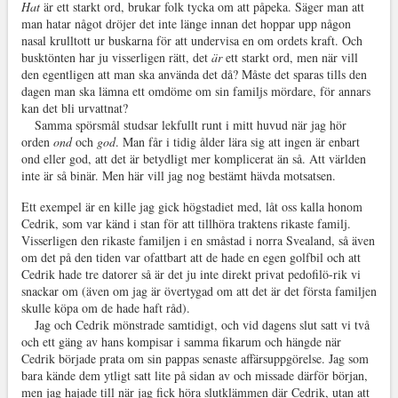
Hat
är ett starkt ord, brukar folk tycka om att påpeka. Säger man att
man hatar något dröjer det inte länge innan det hoppar upp någon
nasal krulltott ur buskarna för att undervisa en om ordets kraft. Och
busktönten har ju visserligen rätt, det
är
ett starkt ord, men när vill
den egentligen att man ska använda det då? Måste det sparas tills den
dagen man ska lämna ett omdöme om sin familjs mördare, för annars
kan det bli urvattnat?
Samma spörsmål studsar lekfullt runt i mitt huvud när jag hör
orden
ond
och
god
. Man får i tidig ålder lära sig att ingen är enbart
ond eller god, att det är betydligt mer komplicerat än så. Att världen
inte är så binär. Men här vill jag nog bestämt hävda motsatsen.
Ett exempel är en kille jag gick högstadiet med, låt oss kalla honom
Cedrik, som var känd i stan för att tillhöra traktens rikaste familj.
Visserligen den rikaste familjen i en småstad i norra Svealand, så även
om det på den tiden var ofattbart att de hade en egen golfbil och att
Cedrik hade tre datorer så är det ju inte direkt privat pedofilö-rik vi
snackar om (även om jag är övertygad om att det är det första familjen
skulle köpa om de hade haft råd).
Jag och Cedrik mönstrade samtidigt, och vid dagens slut satt vi två
och ett gäng av hans kompisar i samma fikarum och hängde när
Cedrik började prata om sin pappas senaste affärsuppgörelse. Jag som
bara kände dem ytligt satt lite på sidan av och missade därför början,
men jag hajade till när jag fick höra slutklämmen där Cedrik, utan att