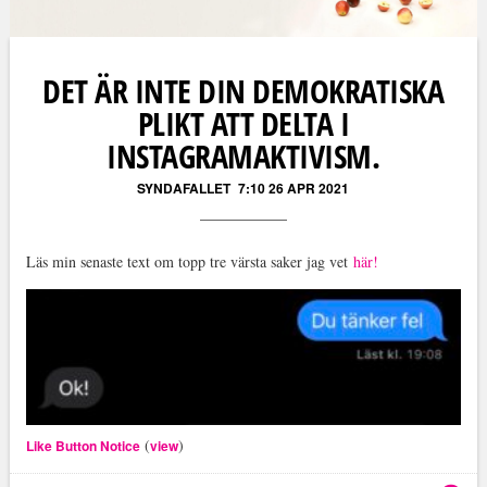
DET ÄR INTE DIN DEMOKRATISKA
PLIKT ATT DELTA I
INSTAGRAMAKTIVISM.
SYNDAFALLET
7:10 26 APR 2021
Läs min senaste text om topp tre värsta saker jag vet
här!
(
)
Like Button Notice
view