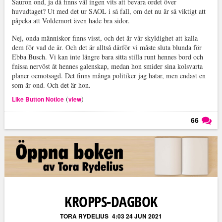
Sauron ond, ja då finns väl ingen vits att bevara ordet över
huvudtaget? Ut med det ur SAOL i så fall, om det nu är så viktigt att
påpeka att Voldemort även hade bra sidor.
Nej, onda människor finns visst, och det är vår skyldighet att kalla
dem för vad de är. Och det är alltså därför vi måste sluta blunda för
Ebba Busch. Vi kan inte längre bara sitta stilla runt hennes bord och
fnissa nervöst åt hennes galenskap, medan hon smider sina kolsvarta
planer oemotsagd. Det finns många politiker jag hatar, men endast en
som är ond. Och det är hon.
(
)
Like Button Notice
view
66
Läs kommentarer (
66
)
KROPPS-DAGBOK
TORA RYDELIUS
4:03 24 JUN 2021