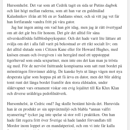
Hursomhelst. Det var som att Cedrik tagit en sida ur Putins dagbok
och läst högt mellan raderna, som att han var en guldmålad
Kalashnikov ifrån att bli en av Saddams söner, och så vitt jag vet får
han fortfarande vandra fritt på våra gator.
Jag har ingen aning om vad han gör idag, men jag är rätt övertygad
om att det går bra för honom. Det gör det alltid för såna
silverskedfödda fullblodspsykopater. Och det hade varit lite lättare att
svälja om det i alla fall varit på bekostnad av ett rikt socialt liv; om
det alltid slutade som i Citizen Kane eller för Howard Hughes, med
knösen ensam och övergiven i sin herrgård med ett uppstoppat
tigerhuvud som enda sexpartner, men inte ens det kan man ju trösta
sig med. För de nervöst fnittrande kompisarna som satt runt bordet på
mönstringen försvinner aldrig. De kanske byts ut längs vägen mot nya
desperata iglar som hoppas på att få ärva en dator, men det blir aldrig
tomt runt det långa bordet framför den stora eldstaden, under
släktvapnet vars ornament viskar om evig lojalitet till Ku Klux Klan
och diverse uråldriga pedofilnätverk.
Hursomhelst, är Cedric ond? Jag skulle bestämt hävda det. Huruvida
han är en produkt av sin uppväxtmiljö och blabla *annan valfri
nyansering* tycker jag inte spelar så stor roll i praktiken. Om han
hade fått regera fritt över Sverige så hade landet förvandlats till
Mordor inom loppet av en mandatperiod, och om vi inte får kalla