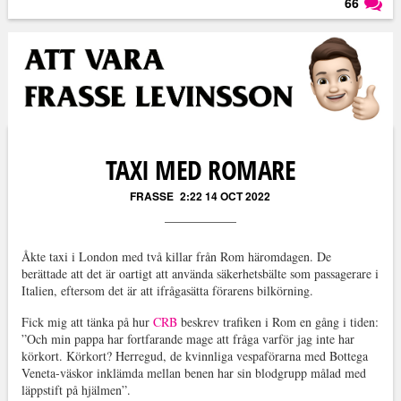
66
Läs kommentarer (
66
)
TAXI MED ROMARE
FRASSE
2:22 14 OCT 2022
Åkte taxi i London med två killar från Rom häromdagen. De
berättade att det är oartigt att använda säkerhetsbälte som passagerare i
Italien, eftersom det är att ifrågasätta förarens bilkörning.
Fick mig att tänka på hur
CRB
beskrev trafiken i Rom en gång i tiden:
”Och min pappa har fortfarande mage att fråga varför jag inte har
körkort. Körkort? Herregud, de kvinnliga vespaförarna med Bottega
Veneta-väskor inklämda mellan benen har sin blodgrupp målad med
läppstift på hjälmen”.