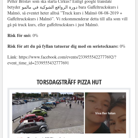
Petter Bristav som ska starta Cirkus? Enligt google translate
betyder دورة الروافع الشوكية في مالمو bara Gaffeltruckskurs i
Malmö, så eventet heter alltså ”Truck kurs i Malmö 08-08-2019 +
Gaffeltruckskurs i Malmö”. Vi rekommenderar detta till alla som vill
gå på truck kurs, eller gaffeltruckskurs i just Malmö.
Risk för snö:
0%
Risk för att du på fyllan tatuerar dig med en serietecknare:
0%
Länk: https://www.facebook.com/events/2339555422777692/?
event_time_id=2339555432777691
TORSDAGSTRÄFF PIZZA HUT