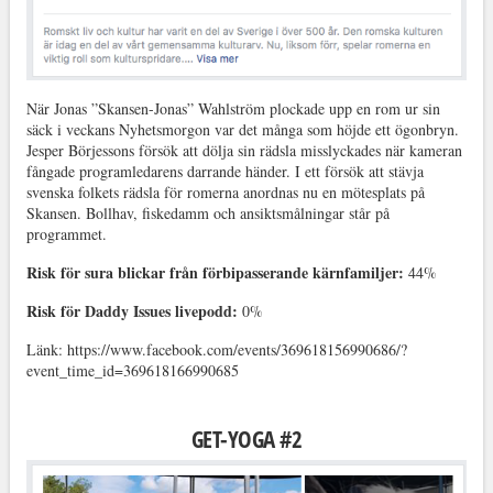
När Jonas ”Skansen-Jonas” Wahlström plockade upp en rom ur sin
säck i veckans Nyhetsmorgon var det många som höjde ett ögonbryn.
Jesper Börjessons försök att dölja sin rädsla misslyckades när kameran
fångade programledarens darrande händer. I ett försök att stävja
svenska folkets rädsla för romerna anordnas nu en mötesplats på
Skansen. Bollhav, fiskedamm och ansiktsmålningar står på
programmet.
Risk för sura blickar från förbipasserande kärnfamiljer:
44%
Risk för Daddy Issues livepodd:
0%
Länk: https://www.facebook.com/events/369618156990686/?
event_time_id=369618166990685
GET-YOGA #2