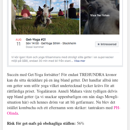
Succén med Get-Yoga fortsätter! För endast TREHUNDRA kronor
kan du sitta skräddare på en äng bland getter. Det handlar alltså inte
om getter som utför yoga vilket undertecknad tycker krävs för att
rättfärdiga priset. Yogaläraren Anneli Mahara växte tydligen delvis
upp bland getter (ja vi snackar uppenbarligen om nån slags Mowgli-
situation här) och hennes dröm var att bli getfarmare. Nu blev det
istället kombucha och ett efternamn som skriker: tantrakurs med
PH-
Olinda
.
Risk för get-nafs på obehagliga ställen:
56%