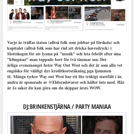
Varje år träffas staten (alltså folk som jobbar på förskola) och
kapitalet (alltså folk som har råd att dricka havredryck) i
Slottskogen för att lyssna på
”musik” och leta febrilt efter sina
”k0mpisar” man tappade bort för två timmar sen. Det
årliga evenemanget heter Way Out West och det är som alla vet
engelska för väldigt dyr kreditkortsräkning pga ljummen
öl.
Många tycker Way out West har ett lite tråkigt startfält i år,
andra är sponsrade av @Eldoradovaror och håller inte med. Här
är 1o saker du kan göra om du skippar årets WOW.
DJ:BRINKENSTJÄRNA / PARTY MANIAA