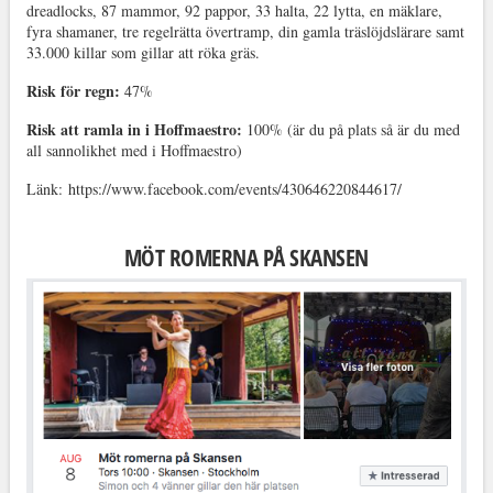
dreadlocks, 87 mammor, 92 pappor, 33 halta, 22 lytta, en mäklare,
fyra shamaner, tre regelrätta övertramp, din gamla träslöjdslärare samt
33.000 killar som gillar att röka gräs.
Risk för regn:
47%
Risk att ramla in i Hoffmaestro:
100% (är du på plats så är du med
all sannolikhet med i Hoffmaestro)
Länk: https://www.facebook.com/events/430646220844617/
MÖT ROMERNA PÅ SKANSEN