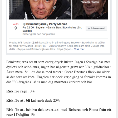
Brinkenstjärna ser ut som energidryck luktar. Ingen i Sverige har mer
dyslexi och adhd-aura, ingen har någonsin grävt ner 30k i guldtackor i
Årsta mera. Vill du dansa med tanter i Oscar Enestads flickväns ålder
är det bara att köra. Engelen har dock varje gång vi försökt komma in
där ”30-årsgräns” så ta med dig mormors körkort och kör!
Risk för regn:
0%
Risk för att bli knivmördad:
23%
Risk för att behöva dela svarttaxi med Rebecca och Fiona från ett
rave i Delsjön:
1%