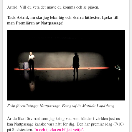
Astrid: Vill du veta det måste du komma och se pjäsen.
Tack Astrid, nu ska jag leka tåg och skriva låttexter. Lycka till
men Premiären av Nattpassage!
Från förestllningen Nattpassage. Fotograf är Matilda Landsberg.
Är du lika förvirrad som jag kring vad som händer i världen just nu
kan Nattpassage kanske vara nått för dig. Den har premiär idag (7/10)
på Stadsteatern.
In och tjacka en biljett vettja’.