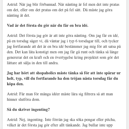
Astrid: När jag blir förbannad. När nånting är fel men det inte pratas
om det, eller om det pratas om det på fel sätt.
Då måste jag göra
nånting åt det.
Vad är det första du gör när du får en bra idé.
Astrid: Det första jag gör är att inte göra nånting. Om jag får en idé,
på en torsdag säger vi, då väntar jag i typ 6 torsdagar till, och tycker
jag fortfarande att det är en bra idé bestämmer jag mig för att satsa på
den. Det kan låta konstigt men om jag får gå runt och tänka så länge
genererar det en kraft och en övertygelse kring projektet som gör det
lättare att sälja in den till andra.
Jag har hört att shopaholics måste tänka så för att inte spårar ur
helt, typ, vill du fortfarande ha den tröjan
nästa
torsdag
får du
köpa den.
Astrid: Får man för många idéer måste lära sig filtrera så att man
hinner slutföra dom.
Så du skriver ingenting?
Astrid: Nej, ingenting. Inte förrän jag ska söka pengar eller pitcha,
vilket är det första jag gör efter allt tänkande. Jag bullar inte upp