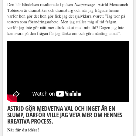
Den här händelsen resulterade i pjäsen
Nattpassage.
Astrid Menasanch
Tobieson är dramatiker och dramaturg och när jag frågade henne
varför hon gör det hon gör fick jag det självklara svaret; ”Jag tror på
teatern som förändringsarbete. Men jag ställer mig alltid frågan,
varför jag inte gör nått mer direkt akut med min tid? Dagen jag inte
kan svara på den frågan får jag tänka om och göra nånting annat”.
ASTRID GÖR MEDVETNA VAL OCH INGET ÄR EN
SLUMP, DÄRFÖR VILLE JAG VETA MER OM HENNES
KREATIVA PROCESS.
När får du idéer?