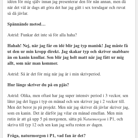
idéen för mig själv innan jag presenterar den för nån annan, men då
när det väl är dags att göra det har jag gått i sex torsdagar och ruvat
så då jävlar.
Spännände metod…
Astrid: Funkar det inte så för alla haha?
Hahah! Nej, när jag får en idé blir jag typ manisk! Jag måste få
ut den ur min kropp direkt. Jag skakar typ och skriver snabbare
än en kanin knullar. Sen blir jag helt matt när jag fått ur mig
allt, som när man kommer.
Astrid: Så är det för mig när jag är i min skrivperiod.
Hur länge skriver du på en pjäs?
Astrid: Olika, men oftast har jag super intensiv period i 3 veckor, sen
låter jag det ligga i typ en månad och sen skriver jag i 2 veckor till.
Men det beror ju på projekt. Men när jag skriver då jävlar skriver jag,
som en kanin. Det är därför jag vilar en månad emellan. Men min
rutin är att gå upp 5 på morgonen, sätta på
Naturmorgon
i P1, och
skriva till typ 12 och sen kan jag softa resten av dagen.
Fråga, naturmorgon i P1, vad fan är det?