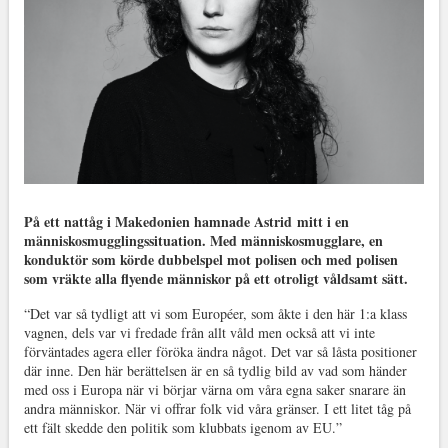
På ett nattåg i Makedonien hamnade Astrid mitt i en
människosmugglingssituation. Med människosmugglare, en
konduktör som körde dubbelspel mot polisen och med polisen
som vräkte alla flyende människor på ett otroligt våldsamt sätt.
“Det var så tydligt att vi som Européer, som åkte i den här 1:a klass
vagnen, dels var vi fredade från allt våld men också att vi inte
förväntades agera eller föröka ändra något. Det var så låsta positioner
där inne. Den här berättelsen är en så tydlig bild av vad som händer
med oss i Europa när vi börjar värna om våra egna saker snarare än
andra människor. När vi offrar folk vid våra gränser. I ett litet tåg på
ett fält skedde den politik som klubbats igenom av EU.”