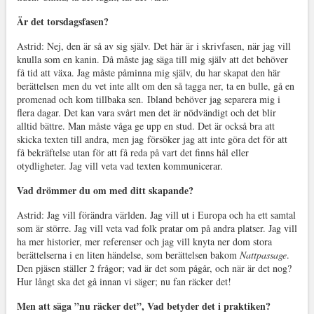
Är det torsdagsfasen?
Astrid: Nej, den är så av sig själv. Det här är i skrivfasen, när jag vill
knulla som en kanin. Då måste jag säga till mig själv att det behöver
få tid att växa. Jag måste påminna mig själv, du har skapat den här
berättelsen
men du vet inte allt om den så tagga ner, ta en bulle, gå en
promenad och kom tillbaka sen.
I
bland behöver jag separera mig i
flera dagar. Det kan vara svårt men det är nödvändigt och det blir
alltid bättre. Man måste våga ge upp en stud. Det är också bra att
skicka texten till andra, men jag försöker jag att inte göra det för att
få bekräftelse utan för att få reda på vart det finns hål eller
otydligheter. Jag vill veta vad texten kommunicerar.
Vad drömmer du om med ditt skapande?
Astrid: Jag vill förändra världen. Jag vill ut i Europa och ha ett samtal
som är större. Jag vill veta vad folk pratar om på andra platser. Jag vill
ha mer historier, mer referenser och jag vill knyta ner dom stora
berättelserna i en liten händelse, som berättelsen bakom
Nattpassage
.
Den pjäsen ställer 2 frågor; vad är det som pågår, och när är det nog?
Hur långt ska det gå innan vi säger; nu fan räcker det!
Men att säga ”nu räcker det”, Vad betyder det i praktiken?