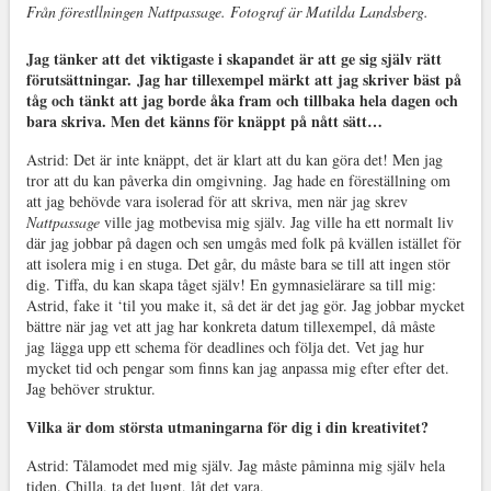
Från förestllningen Nattpassage. Fotograf är Matilda Landsberg.
Jag tänker att det viktigaste i skapandet är att ge sig själv rätt
förutsättningar.
Jag har tillexempel märkt att jag skriver bäst på
tåg och tänkt att jag borde åka fram och tillbaka hela dagen och
bara skriva. Men det känns för knäppt på nått sätt…
Astrid: Det är inte knäppt, det är klart att du kan göra det! Men jag
tror att du kan påverka din omgivning.
Jag hade en föreställning om
att jag behövde vara isolerad för att skriva, men när jag skrev
Nattpassage
ville jag motbevisa mig själv. Jag ville ha ett normalt liv
där jag jobbar på dagen och sen umgås med folk på kvällen istället för
att isolera mig i en stuga. Det går, du måste bara se till att ingen stör
dig. Tiffa, du kan skapa tåget själv! En gymnasielärare sa till mig:
Astrid, fake it ‘til you make it, så det är det jag gör. Jag jobbar mycket
bättre när jag vet att jag har konkreta datum tillexempel, då måste
jag lägga upp ett schema för deadlines och följa det. Vet jag hur
mycket tid och pengar som finns kan jag anpassa mig efter efter det.
Jag behöver struktur.
Vilka är dom största utmaningarna för dig i din kreativitet?
Astrid: Tålamodet med mig själv. Jag måste påminna mig själv hela
tiden. Chilla, ta det lugnt, låt det vara.