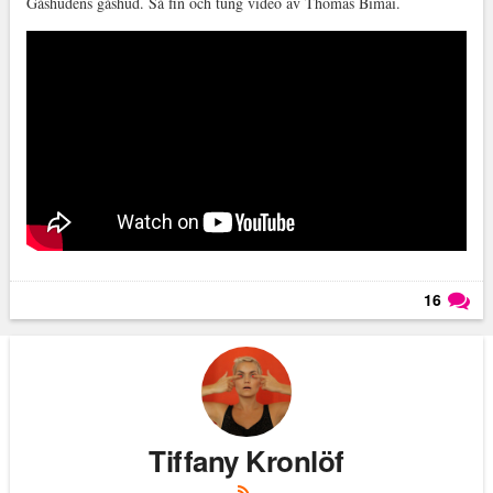
Gåshudens gåshud. Så fin och tung video av Thomas Bimai.
16
Läs kommentarer (
16
)
Tiffany Kronlöf