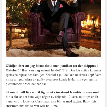
Glädjen över att jag hittat detta men paniken att den släpptes i
Oktober?! Hur kan jag missat ha det?!?!?!
Den här skiten kommer
spelas på repeat hos familjen Kronlöf i jul, det kan ni skriva upp! Vem
visste att gudfadern av guilty pleasures kunde levla i sin egen guilty
pleasureness? Men det har han!
Så om du vill fixa en riktigt obekväm stund framför brasan med
din släkt
är det bara välja någon av följande 12 låtar, mitt tips är låt
nummer 3, Home for Christmas, som börjar med texten: Baby, this
christmas my gift to you will be… me.