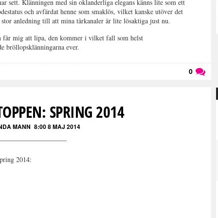
ar sett. Klänningen med sin oklanderliga elegans känns lite som ett
odestatus och avfärdat henne som smaklös, vilket kanske utöver det
stor anledning till att mina tårkanaler är lite lösaktiga just nu.
 får mig att lipa, den kommer i vilket fall som helst
 bröllopsklänningarna ever.
0
Läs kommentarer (
0
)
OPPEN: SPRING 2014
NDA MANN
8:00 8 MAJ 2014
pring 2014: