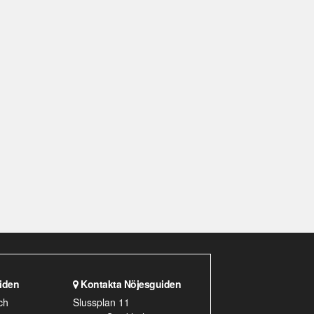
2019-11-13
CAROLINE RINGSKOG FERRADA-NOLI
2019-11-13
LIVETS ORD
Jag hatar att resa
2018-05-22
BREAK THE INTERNET
ÖPPET BREV TILL GULDTUBEN!
2018-04-23
TIFFANY KRONLÖF
Ta natten tillbaka!
2017-08-30
iden
Kontakta Nöjesguiden
ch
Slussplan 11