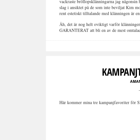
vackraste bröllopsklänningarna jag någonsin h
slag i ansiktet på de som inte beviljat Kim m
rent estetiskt tilltalande med klänningen är en 
Äh, det är nog helt oviktigt varför klänningen
GARANTERAT att bli en av de mest omtalade
KAMPANJT
AMA
Här kommer mina tre kampanjfavoriter för S