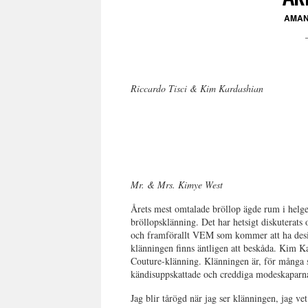
AMAN
Riccardo Tisci & Kim Kardashian
Mr. & Mrs. Kimye West
Årets mest omtalade bröllop ägde rum i helge
bröllopsklänning. Det har hetsigt diskuterat
och framförallt VEM som kommer att ha design
klänningen finns äntligen att beskåda. Kim Ka
Couture-klänning. Klänningen är, för många s
kändisuppskattade och creddiga modeskaparna
Jag blir tårögd när jag ser klänningen, jag ve