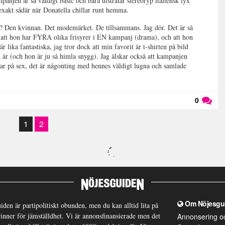
anjen är så väldigt basic och bara utstrålar stereoryp italiensk lyx
 exakt sådär när Donatella chillar runt hemma.
a? Den kvinnan. Det modemärket. De tillsammans. Jag dör. Det är så
ag att hon har FYRA olika frisyrer i EN kampanj (drama), och att hon
är lika fantastiska, jag tror dock att min favorit är t-shirten på bild
är (och hon är ju så himla snygg). Jag älskar också att kampanjen
pelar på sex, det är någonting med hennes väldigt lugna och samlade
0
Läs kommentarer (
0
)
1
2
Om Nöjesgu
iden är partipolitiskt obunden, men du kan alltid lita på
brinner för jämställdhet. Vi är annonsfinansierade men det
Annonsering o