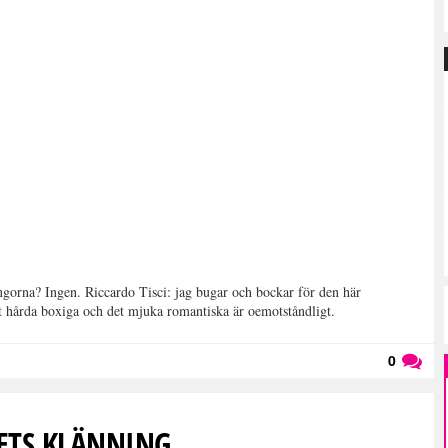
orna? Ingen. Riccardo Tisci: jag bugar och bockar för den här
t hårda boxiga och det mjuka romantiska är oemotståndligt.
0
Läs kommentarer (
0
)
ETS KLÄNNING