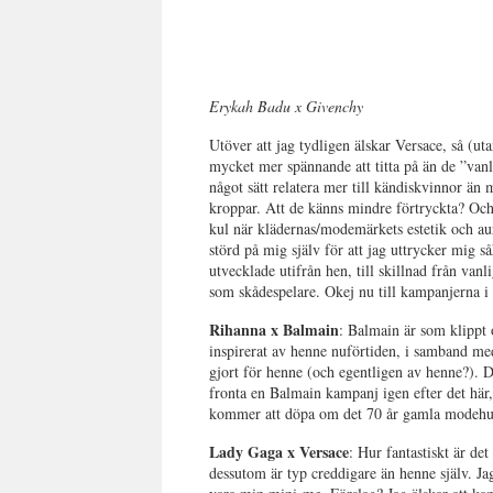
Erykah Badu x Givenchy
Utöver att jag tydligen älskar Versace, så (ut
mycket mer spännande att titta på än de ”va
något sätt relatera mer till kändiskvinnor än m
kroppar. Att de känns mindre förtryckta? Och
kul när klädernas/modemärkets estetik och a
störd på mig själv för att jag uttrycker mig s
utvecklade utifrån hen, till skillnad från van
som skådespelare. Okej nu till kampanjerna i 
Rihanna x Balmain
: Balmain är som klippt 
inspirerat av henne nuförtiden, i samband med
gjort för henne (och egentligen av henne?).
fronta en Balmain kampanj igen efter det här,
kommer att döpa om det 70 år gamla modehus
Lady Gaga x Versace
: Hur fantastiskt är de
dessutom är typ creddigare än henne själv. Ja