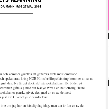
DA MANN
5:03 27 MAJ 2014
n och kommer givetvis att generera årets mest omtalade
s och spekulerats kring HUR Kims bröllopsklänning kommer att se ut
at den. Nu är det dock slut på spekulationer för bilder på
rdashian gifte sig med sin Kanye West i en helt otrolig Haute
pekulanter ganska givet, designad av en av de mest
 just nu: Givenchys Riccardo Tisci.
t inte om jag har en känslig dag idag, men det är fan en av de