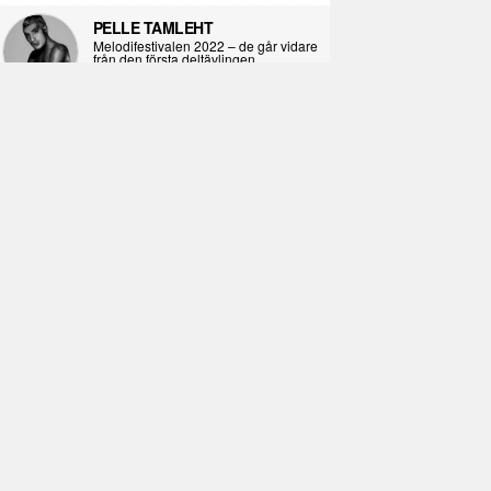
PELLE TAMLEHT
Melodifestivalen 2022 – de går vidare
från den första deltävlingen
2022-02-02
I KORPENS SKUGGA
Själva definitionen av ondska
2021-06-28
ÖPPNA BOKEN
Kropps-dagbok
2021-06-24
SYNDAFALLET
Det är inte din demokratiska plikt att
delta i instagramaktivism.
2021-04-26
VAD BLIR DET FÖR RAP
Avsnitt 211! Sista avsnittet! HEJ DÅ!
(Del 1 och 2)
2021-02-27
SIMON STRAND