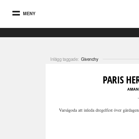
MENY
Inlägg taggade:
Givenchy
PARIS H
AMAN
Varsågoda att inleda dregelfest över gårdagens