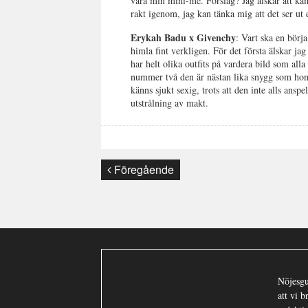
vara min mini-me. Förslag? Jag älskar att kamp
rakt igenom, jag kan tänka mig att det ser ut
Erykah Badu x Givenchy
: Vart ska en börj
himla fint verkligen. För det första älskar j
har helt olika outfits på vardera bild som alla 
nummer två den är nästan lika snygg som hon 
känns sjukt sexig, trots att den inte alls ans
utstrålning av makt.
Föregående
Nöjesgu
att vi 