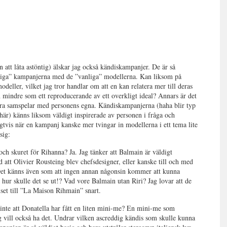
an att låta astöntig) älskar jag också kändiskampanjer. De är så
nliga” kampanjerna med de ”vanliga” modellerna. Kan liksom på
odeller, vilket jag tror handlar om att en kan relatera mer till deras
 mindre som ett reproducerande av ett overkligt ideal? Annars är det
ura samspelar med personens egna. Kändiskampanjerna (haha blir typ
åhär) känns liksom väldigt inspirerade av personen i fråga och
ligtvis när en kampanj kanske mer tvingar in modellerna i ett tema lite
sig:
och skuret för Rihanna? Ja. Jag tänker att Balmain är väldigt
 att Olivier Rousteing blev chefsdesigner, eller kanske till och med
 Det känns även som att ingen annan någonsin kommer att kunna
 hur skulle det se ut!? Vad vore Balmain utan Riri? Jag lovar att de
et till ”La Maison Rihmain” snart.
t inte att Donatella har fått en liten mini-me? En mini-me som
g vill också ha det. Undrar vilken ascreddig kändis som skulle kunna