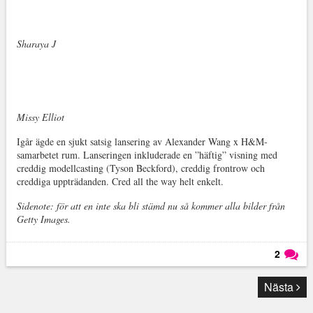
Sharaya J
Missy Elliot
Igår ägde en sjukt satsig lansering av Alexander Wang x H&M-
samarbetet rum. Lanseringen inkluderade en ”häftig” visning med
creddig modellcasting (Tyson Beckford), creddig frontrow och
creddiga uppträdanden. Cred all the way helt enkelt.
Sidenote: för att en inte ska bli stämd nu så kommer alla bilder från
Getty Images.
2
Läs kommentarer (
2
)
Nästa