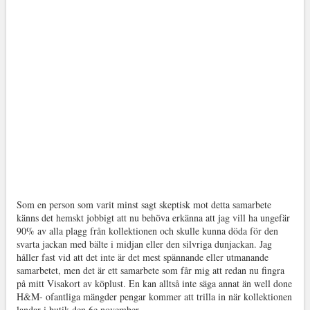
Som en person som varit minst sagt skeptisk mot detta samarbete
känns det hemskt jobbigt att nu behöva erkänna att jag vill ha ungefär
90% av alla plagg från kollektionen och skulle kunna döda för den
svarta jackan med bälte i midjan eller den silvriga dunjackan. Jag
håller fast vid att det inte är det mest spännande eller utmanande
samarbetet, men det är ett samarbete som får mig att redan nu fingra
på mitt Visakort av köplust. En kan alltså inte säga annat än well done
H&M- ofantliga mängder pengar kommer att trilla in när kollektionen
landar i butik den 6e november.