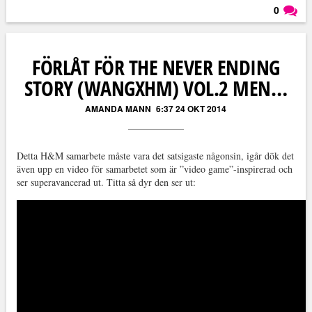
0
Läs kommentarer (
0
)
FÖRLÅT FÖR THE NEVER ENDING
STORY (WANGXHM) VOL.2 MEN…
AMANDA MANN
6:37 24 OKT 2014
Detta H&M samarbete måste vara det satsigaste någonsin, igår dök det
även upp en video för samarbetet som är ”video game”-inspirerad och
ser superavancerad ut. Titta så dyr den ser ut: