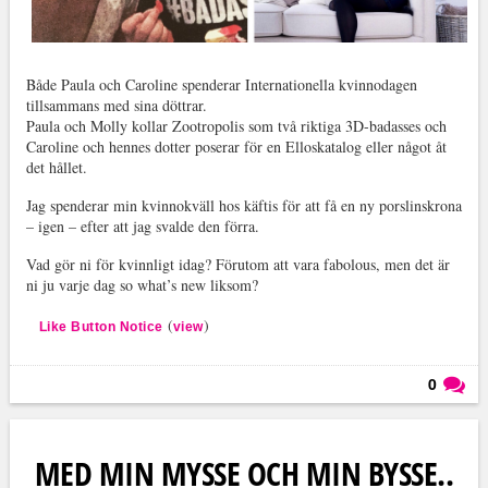
Både Paula och Caroline spenderar Internationella kvinnodagen
tillsammans med sina döttrar.
Paula och Molly kollar Zootropolis som två riktiga 3D-badasses och
Caroline och hennes dotter poserar för en Elloskatalog eller något åt
det hållet.
Jag spenderar min kvinnokväll hos käftis för att få en ny porslinskrona
– igen – efter att jag svalde den förra.
Vad gör ni för kvinnligt idag? Förutom att vara fabolous, men det är
ni ju varje dag so what’s new liksom?
(
)
Like Button Notice
view
0
Läs kommentarer (
0
)
MED MIN MYSSE OCH MIN BYSSE..