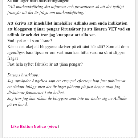
Så här säger marknadsföringslagen:
”All marknadsföring ska utformas och presenteras så att det tydligt
framgår att det är fråga om marknadsföring.”
Att skriva att innehållet innehåller Adlinks som enda indikation
att bloggaren tjänar pengar förutsätter ju att läsaren VET vad en
adlink är och det tror jag knappast att alla vet.
Vad tycker ni som läsare?
Känns det okej att bloggarna skriver på ett sånt här sätt? Som att dom
egentligen
bara tipsar er om vart man kan hitta varorna så ni slipper
fråga?
Fast hela syftet faktiskt är att tjäna pengar?
Dagens brasklapp:
Jag använder Angelica som ett exempel eftersom hon just publicerat
ett sådant inlägg men det är inget påhopp på just henne utan jag
diskuterar fenomenet i sin helhet.
Jag tror jag kan räkna de bloggare som inte använder sig av Adlinks
på en hand.
(
)
Like Button Notice
view