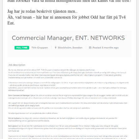
Han försöker vara så himla hemlighetsfull men det känns väl lite trist?
Jag har ju redan beskrivit tjänsten men..
Äh, vad tusan – här har ni annonsen för jobbet Odd har fått på Tv4
Ent.