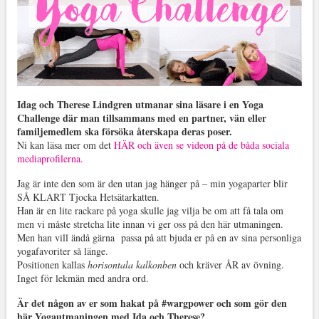
Idag och Therese Lindgren utmanar sina läsare i en Yoga
Challenge där man tillsammans med en partner, vän eller
familjemedlem ska försöka återskapa deras poser.
Ni kan läsa mer om det
HÄR och även se videon på de båda sociala
mediaprofilerna.
Jag är inte den som är den utan jag hänger på – min yogaparter blir
SÅ KLART Tjocka Hetsätarkatten.
Han är en lite rackare på yoga skulle jag vilja be om att få tala om
men vi måste stretcha lite innan vi ger oss på den här utmaningen.
Men han vill ändå gärna passa på att bjuda er på en av sina personliga
yogafavoriter så länge.
Positionen kallas
horisontala kalkonben
och kräver ÅR av övning.
Inget för lekmän med andra ord.
Är det någon av er som hakat på #wargpower och som gör den
här Yogautmaningen med Ida och Therese?