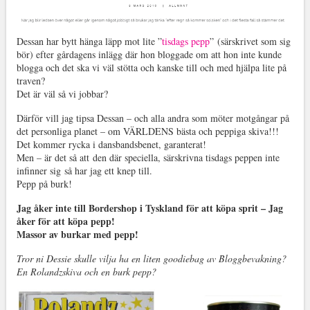
Dessan har bytt hänga läpp mot lite ”
tisdags pepp
” (särskrivet som sig
bör) efter gårdagens inlägg där hon bloggade om att hon inte kunde
blogga och det ska vi väl stötta och kanske till och med hjälpa lite på
traven?
Det är väl så vi jobbar?
Därför vill jag tipsa Dessan – och alla andra som möter motgångar på
det personliga planet – om VÄRLDENS bästa och peppiga skiva!!!
Det kommer rycka i dansbandsbenet, garanterat!
Men – är det så att den där speciella, särskrivna tisdags peppen inte
infinner sig så har jag ett knep till.
Pepp på burk!
Jag åker inte till Bordershop i Tyskland för att köpa sprit – Jag
åker för att köpa pepp!
Massor av burkar med pepp!
Tror ni Dessie skulle vilja ha en liten goodiebag av Bloggbevakning?
En Rolandzskiva och en burk pepp?