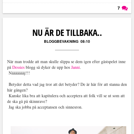
7
Läs kommentarer (
7
)
NU ÄR DE TILLBAKA..
BLOGGBEVAKNING
08:10
När man trodde att man skulle slippa se dem igen efter gästspelet inne
på
Dessies
blogg så dyker de upp hos
Janni
.
Näääääääj!!!
Betyder detta vad jag tror att det betyder? De är här för att stanna den
här gången?
Kanske lika bra att kapitulera och acceptera att folk vill se ut som att
de ska gå på skinnrave?
Jag ska jobba på acceptansen och sinnesron.