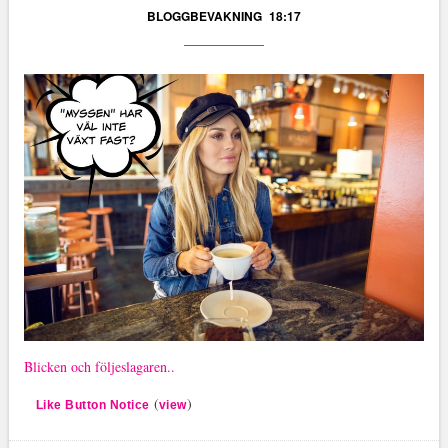
BLOGGBEVAKNING
18:17
Blicken och följeslagaren..
(
)
Like Button Notice
view