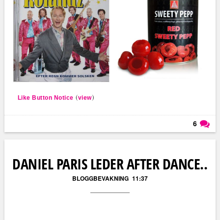
(
)
Like Button Notice
view
6
Läs kommentarer (
6
)
DANIEL PARIS LEDER AFTER DANCE..
BLOGGBEVAKNING
11:37