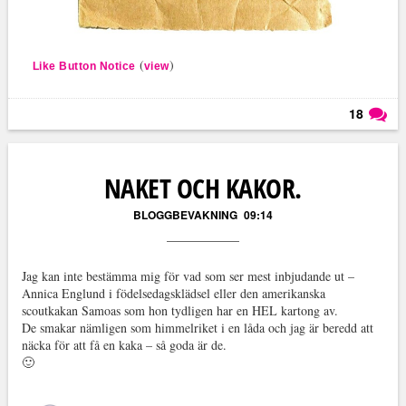
(
)
Like Button Notice
view
18
Läs kommentarer (
18
)
NAKET OCH KAKOR.
BLOGGBEVAKNING
09:14
Jag kan inte bestämma mig för vad som ser mest inbjudande ut –
Annica Englund i födelsedagsklädsel eller den amerikanska
scoutkakan Samoas som hon tydligen har en HEL kartong av.
De smakar nämligen som himmelriket i en låda och jag är beredd att
näcka för att få en kaka – så goda är de.
🙂