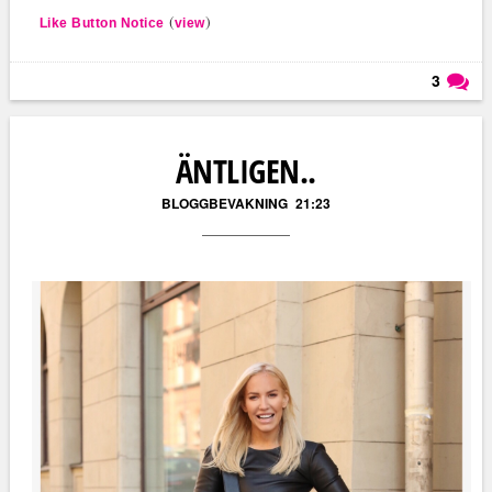
(
)
Like Button Notice
view
3
Läs kommentarer (
3
)
ÄNTLIGEN..
BLOGGBEVAKNING
21:23