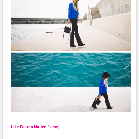
(
)
Like Button Notice
view