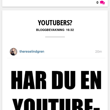
0
Läs kommentarer (
0
)
YOUTUBERS?
BLOGGBEVAKNING
16:32