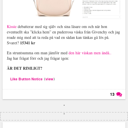
Kissie
debatterar med sig själv och sina läsare om och när hon
eventuellt ska ”klicka hem” en puderrosa väska från Givenchy och jag
roade mig med att ta reda på vad en sådan kan tänkas gå lös på.
15341 kr
Svaret?
En struntsumma om man jämför med
den här väskan men ändå..
Jag har frågat förr och jag frågar igen:
ÄR DET RIMLIGT?
(
)
Like Button Notice
view
13
Läs kommentarer (
13
)