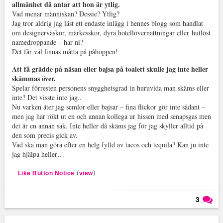
allmänhet då antar att hon är ytlig.
Vad menar människan? Dessie? Ytlig?
Jag tror aldrig jag läst ett endaste inlägg i hennes blogg som handlat
om designerväskor, märkesskor, dyra hotellövernattningar eller hutlöst
namedroppande – har ni?
Det får väl finnas måtta på påhoppen!
Att få grädde på näsan eller bajsa på toalett skulle jag inte heller
skämmas över.
Spelar förresten personens snygghetsgrad in huruvida man skäms eller
inte? Det visste inte jag..
Nu varken äter jag semlor eller bajsar – fina flickor gör inte sådant –
men jag har rökt ut en och annan kollega ur hissen med senapsgas men
det är en annan sak. Inte heller då skäms jag för jag skyller alltid på
den som precis gick av.
Vad ska man göra efter en helg fylld av tacos och tequila? Kan ju inte
jag hjälpa heller…
(
)
Like Button Notice
view
3
Läs kommentarer (
3
)