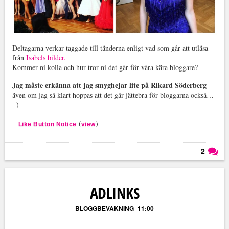
Deltagarna verkar taggade till tänderna enligt vad som går att utläsa
från
Isabels bilder.
Kommer ni kolla och hur tror ni det går för våra kära bloggare?
Jag måste erkänna att jag smyghejar lite på Rikard Söderberg
även om jag så klart hoppas att det går jättebra för bloggarna också…
=)
(
)
Like Button Notice
view
2
Läs kommentarer (
2
)
ADLINKS
BLOGGBEVAKNING
11:00