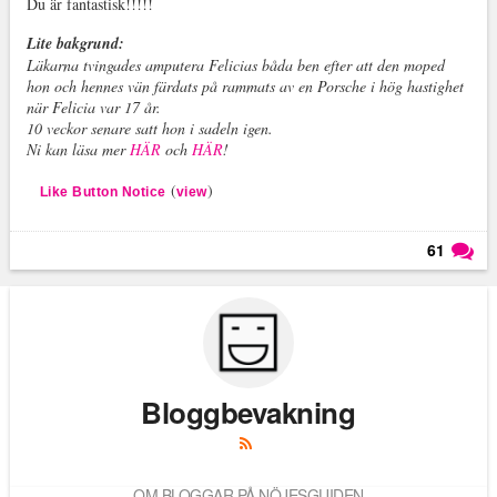
Du är fantastisk!!!!!
Lite bakgrund:
Läkarna tvingades amputera Felicias båda ben efter att den moped
hon och hennes vän färdats på rammats av en Porsche i hög hastighet
när Felicia var 17 år.
10 veckor senare satt hon i sadeln igen.
Ni kan läsa mer
HÄR
och
HÄR
!
(
)
Like Button Notice
view
61
Läs kommentarer (
61
)
Bloggbevakning
OM BLOGGAR PÅ NÖJESGUIDEN