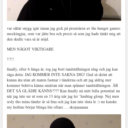
var såhär snygg igår innan jag gick på premiären av the hunger games:
mockingjay, som var jätte bra och precis så som jag hade tänkt mig att
den skulle vara så är nöjd.
MEN NÅGOT VIKTIGARE
!!!!!
finally, efter 6 långa år, tog jag bort tandställningen idag och jag kan
säga detta: JAG KOMMER INTE SAKNA DIG! Gud så skönt att
kunna äta utan att maten fastnar i tänderna och att jag aldrig mer
kommer behöva känna smärtan när man spänner tandställningen. ÄR
DET SÅ GLÄDJE KÄNNS???? Kan finally nå mitt fulla potential nu
när jag inte ser ut som en 13 årig när jag ler ‘hashtag gloup. Nej men
srsly tho mina tänder är så fina och jag kan inte sluta le :) nu kanske
my hotline börjar blinga lite oftare … skojaaaaaaa