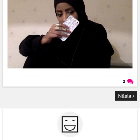
2
Läs kommentarer (
2
)
Nästa