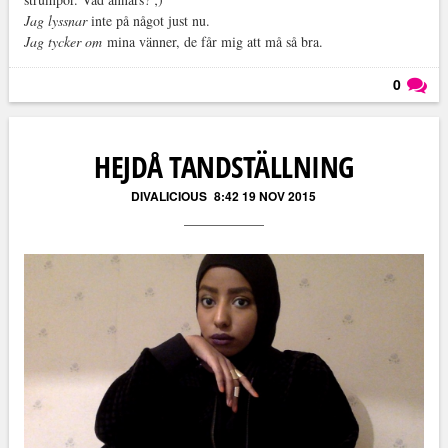
Jag lyssnar
inte på något just nu.
Jag tycker om
mina vänner, de får mig att må så bra.
0
Läs kommentarer (
0
)
HEJDÅ TANDSTÄLLNING
DIVALICIOUS
8:42 19 NOV 2015