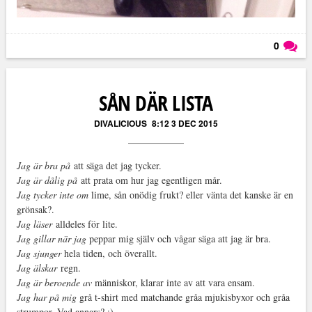
0
Läs kommentarer (
0
)
SÅN DÄR LISTA
DIVALICIOUS
8:12 3 DEC 2015
Jag är bra på
att säga det jag tycker.
Jag är dålig på
att prata om hur jag egentligen mår.
Jag tycker inte om
lime, sån onödig frukt? eller vänta det kanske är en
grönsak?.
Jag läser
alldeles för lite.
Jag gillar när jag
peppar mig själv och vågar säga att jag är bra.
Jag sjunger
hela tiden, och överallt.
Jag älskar
regn.
Jag är beroende av
människor, klarar inte av att vara ensam.
Jag har på mig
grå t-shirt med matchande gråa mjukisbyxor och gråa
strumpor. Vad annars? ;)