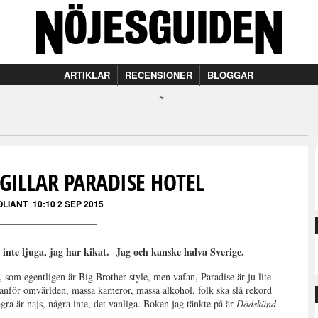
ARTIKLAR
RECENSIONER
BLOGGAR
GILLAR PARADISE HOTEL
OLIANT
10:10 2 SEP 2015
a inte ljuga, jag har kikat. Jag och kanske halva Sverige.
som egentligen är Big Brother style, men vafan, Paradise är ju lite
nför omvärlden, massa kameror, massa alkohol, folk ska slå rekord
gra är najs, några inte, det vanliga. Boken jag tänkte på är
Dödskänd