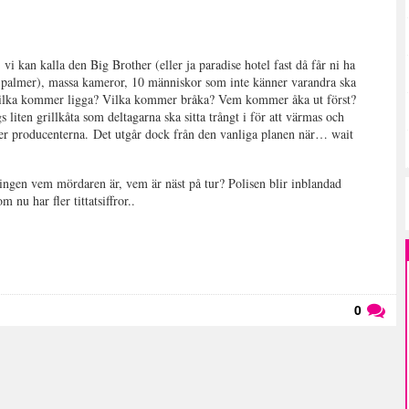
i kan kalla den Big Brother (eller ja paradise hotel fast då får ni ha
mer palmer), massa kameror, 10 människor som inte känner varandra ska
 Vilka kommer ligga? Vilka kommer bråka? Vem kommer åka ut först?
ags liten grillkåta som deltagarna ska sitta trångt i för att värmas och
ker producenterna.
Det utgår dock från den vanliga planen när… wait
ingen vem mördaren är, vem är näst på tur? Polisen blir inblandad
 nu har fler tittatsiffror..
0
Läs kommentarer (
0
)