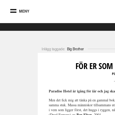
MENY
Inlägg taggade:
Big Brother
FÖR ER SOM 
F
Paradise Hotel är igång för iår och jag sk
Men det fick mig att tänka på en gammal bok, 
samma stuk. Massa människor tillsammans uta
i vem som ligger först, det huggs i ryggen, nå
Ben Elton
(Dead Famous) av
, 2001.