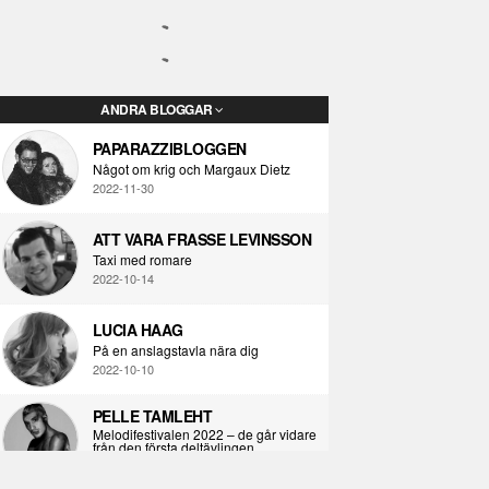
ANDRA BLOGGAR
PAPARAZZIBLOGGEN
Något om krig och Margaux Dietz
2022-11-30
ATT VARA FRASSE LEVINSSON
Taxi med romare
2022-10-14
LUCIA HAAG
På en anslagstavla nära dig
2022-10-10
PELLE TAMLEHT
Melodifestivalen 2022 – de går vidare
från den första deltävlingen
2022-02-02