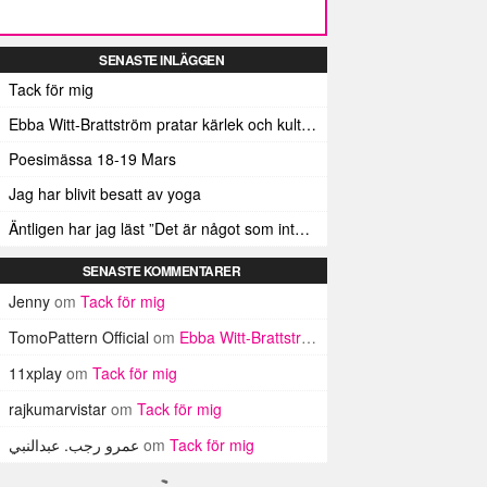
SENASTE INLÄGGEN
Tack för mig
Ebba Witt-Brattström pratar kärlek och kulturmän
Poesimässa 18-19 Mars
Jag har blivit besatt av yoga
Äntligen har jag läst ”Det är något som inte stämmer”
SENASTE KOMMENTARER
Jenny
om
Tack för mig
TomoPattern Official
om
Ebba Witt-Brattström pratar kärlek och kulturmän
11xplay
om
Tack för mig
rajkumarvistar
om
Tack för mig
عمرو رجب. عبدالنبي
om
Tack för mig