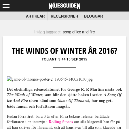
ARTIKLAR
RECENSIONER
BLOGGAR
Inlägg taggade:
song of ice and fire
THE WINDS OF WINTER ÅR 2016?
FOLIANT
3:44 15 SEP 2015
Det obefintliga releasedatumet för George R. R Martins nästa bok
, som blir den sjätte boken i serien
The
Winds of Winter
A Song Of
(även känd som
), har nog gett
Ice And Fire
Game Of Thrones
både fansen och författaren magsår.
Redan förra året, bara 3 år efter förra bokens release, berättade
författaren i en intervju i
Rolling Stones
om alla klagomål han får på
att han skriver för långsamt, och att hans svar till alla som klagade var