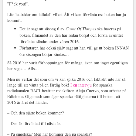
”F*ck you!”.
Lite ledtrådar om iallafall vilket ÅR vi kan förvänta oss boken har ju
kommit:
Det är sagt att säsong 6 av
Game Of Thrones
ska baseras på
boken, filmandet av den har redan börjat och första avsnittet
förväntas sändas under våren 2016.
Författaren har också själv sagt att han vill ge ut boken INNAN
6:e säsongen börjar sändas…
Så 2016 har varit förhoppningen för många, även om inget egentligen
har sagts… Alls…
Men nu verkar det som om vi kan spika 2016 och faktiskt inte har så
länge till att vänta på en färdig bok!
I en intervju
för spanska
radiokanalen RAC1 berättar redaktören Alejo Cuervo, som arbetar på
Ediciones Gigamesh som äger spanska rättigheterna till boken, att
2016 är året det händer:
– Och den sjätte boken kommer?
– Den är förväntad till nästa år.
– På engelska? Men när kommer den på spanska?