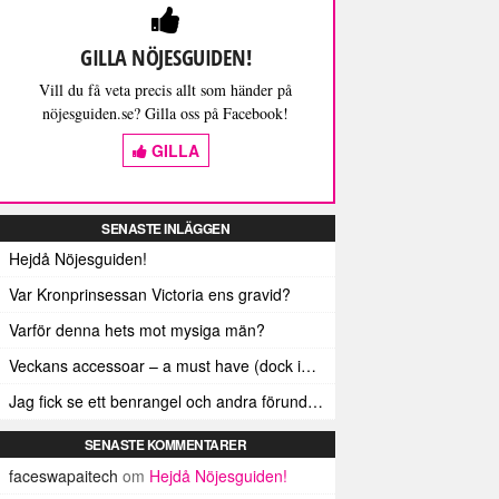
GILLA NÖJESGUIDEN!
Vill du få veta precis allt som händer på
nöjesguiden.se? Gilla oss på Facebook!
GILLA
SENASTE INLÄGGEN
Hejdå Nöjesguiden!
Var Kronprinsessan Victoria ens gravid?
Varför denna hets mot mysiga män?
Veckans accessoar – a must have (dock inte älskad av alla)
Jag fick se ett benrangel och andra förunderliga ting
SENASTE KOMMENTARER
faceswapaitech
om
Hejdå Nöjesguiden!