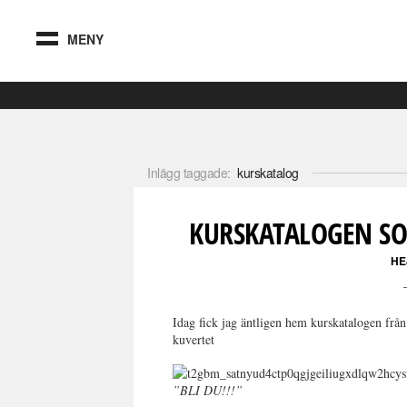
MENY
Inlägg taggade:
kurskatalog
KURSKATALOGEN SO
HE
Idag fick jag äntligen hem kurskatalogen frå
kuvertet
”BLI DU!!!”