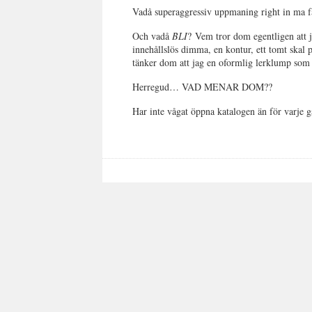
Vadå superaggressiv uppmaning right in ma 
Och vadå
BLI
?
Vem tror dom egentligen att ja
innehållslös dimma, en kontur, ett tomt skal 
tänker dom att jag en oformlig lerklump som
Herregud… VAD MENAR DOM??
Har inte vågat öppna katalogen än för varje gå