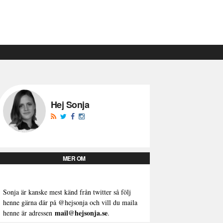
Hej Sonja
MER OM
Sonja är kanske mest känd från twitter så följ
henne gärna där på
@hejsonja
och vill du maila
mail@hejsonja.se
henne är adressen
.