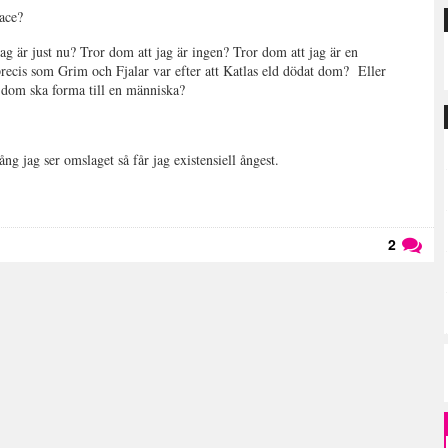
face?
g är just nu? Tror dom att jag är ingen? Tror dom att jag är en
precis som Grim och Fjalar var efter att Katlas eld dödat dom? Eller
 dom ska forma till en människa?
ng jag ser omslaget så får jag existensiell ångest.
2
Läs kommentarer (
2
)