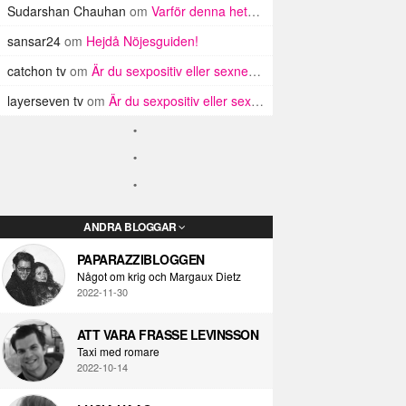
Sudarshan Chauhan
om
Varför denna hets mot mysiga män?
sansar24
om
Hejdå Nöjesguiden!
catchon tv
om
Är du sexpositiv eller sexnegativ?
layerseven tv
om
Är du sexpositiv eller sexnegativ?
ANDRA BLOGGAR
PAPARAZZIBLOGGEN
Något om krig och Margaux Dietz
2022-11-30
ATT VARA FRASSE LEVINSSON
Taxi med romare
2022-10-14