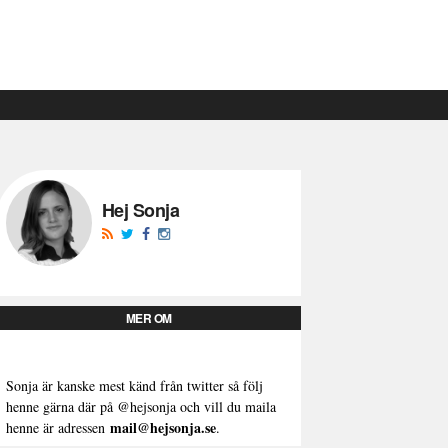
Hej Sonja
MER OM
Sonja är kanske mest känd från twitter så följ
henne gärna där på
@hejsonja
och vill du maila
mail@hejsonja.se
henne är adressen
.