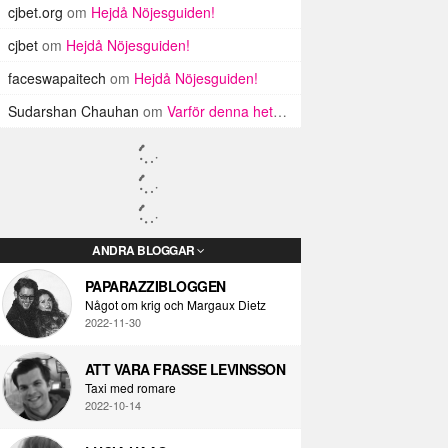
cjbet.org
om
Hejdå Nöjesguiden!
cjbet
om
Hejdå Nöjesguiden!
faceswapaitech
om
Hejdå Nöjesguiden!
Sudarshan Chauhan
om
Varför denna hets mot mysiga män?
ANDRA BLOGGAR
PAPARAZZIBLOGGEN
Något om krig och Margaux Dietz
2022-11-30
ATT VARA FRASSE LEVINSSON
Taxi med romare
2022-10-14