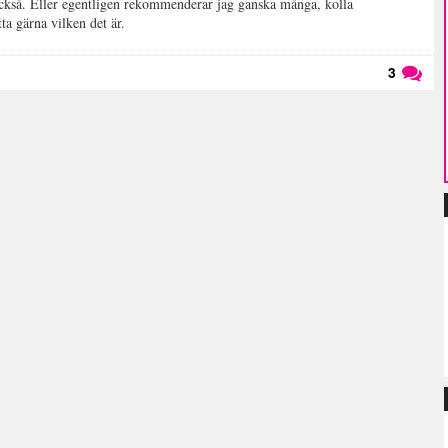
ckså. Eller egentligen rekommenderar jag ganska många, kolla
tta gärna vilken det är.
3
Läs kommentarer (
3
)