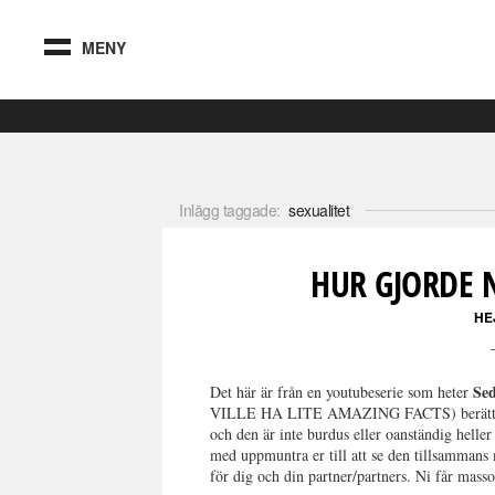
MENY
Inlägg taggade:
sexualitet
HUR GJORDE 
HE
Se
Det här är från en youtubeserie som heter
VILLE HA LITE AMAZING FACTS) berättar om 
och den är inte burdus eller oanständig heller
med uppmuntra er till att se den tillsammans 
för dig och din partner/partners. Ni får mass