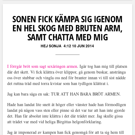
Läs kommentarer (
0
)
SONEN FICK KÄMPA SIG IGENOM
EN HEL SKOG MED BRUTEN ARM,
SAMT CHATTA MED MIG
HEJ SONJA
4:12 10 JUN 2014
I förrgår bröt som sagt sexåringen armen
. Igår tog han mig till platsen
där det skett. Vi fick klättra över klippor, gå genom buskar, anstränga
oss över stubbar och vingla oss ned för branter innan vi till sist nådde
det ruttna träd med torra kvistar som han tydligen klättrat i.
Jag kan bara säga en sak: TUR ATT HAN BARA BRÖT ARMEN.
Hade han landat lite snett åt höger eller vänster hade han förmodligen
landat på någon vass sten eller pinne så det var tur att han inte gjorde
det. Han får absolut inte klättra i det där trädet mer. Jag skulle gissa
att trädet var med vid heliga Birgittas helgonförklaring.
Jag är imponerad av kampen han fick genomgå för att ta sig hem till