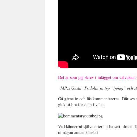
Det är som jag skrev i inlägget om valvakan
”
MP:s Gustav Fridolin sa typ ”tjohej” och s
Gå gärna in och läs kommentarerna. Där ses da
gick så bra för dem i valet.
Vad känner ni själva efter att ha sett filmen; 
ni någon annan känsla?