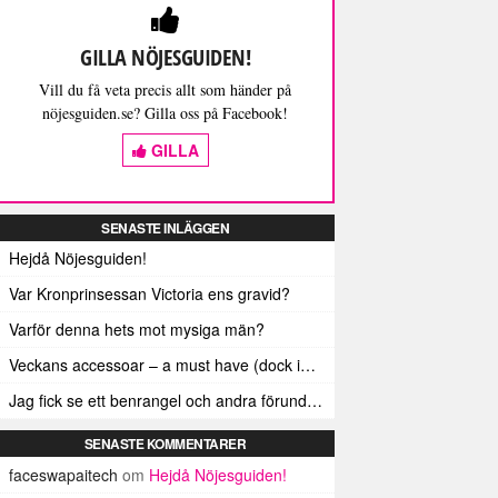
GILLA NÖJESGUIDEN!
Vill du få veta precis allt som händer på
nöjesguiden.se? Gilla oss på Facebook!
GILLA
SENASTE INLÄGGEN
Hejdå Nöjesguiden!
Var Kronprinsessan Victoria ens gravid?
Varför denna hets mot mysiga män?
Veckans accessoar – a must have (dock inte älskad av alla)
Jag fick se ett benrangel och andra förunderliga ting
SENASTE KOMMENTARER
faceswapaitech
om
Hejdå Nöjesguiden!