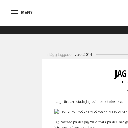
MENY
Inlägg taggade:
valet 2014
JAG
HE
Idag förtidsröstade jag och det kändes bra.
Jag röstade på det jag ville rösta på den här
hårt med näven mot taket.