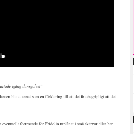
:
tartade igång dansgolvet”
nsen bland annat som en förklaring till att det är obegripligt att det
är evenutellt förtroende för Fridolin utplånat i små skärvor eller har