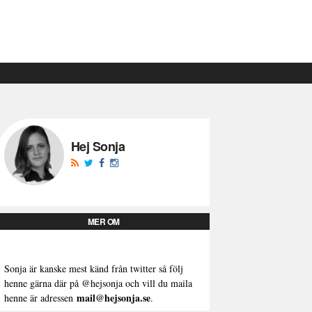
Hej Sonja
MER OM
Sonja är kanske mest känd från twitter så följ
henne gärna där på
@hejsonja
och vill du maila
mail@hejsonja.se
henne är adressen
.