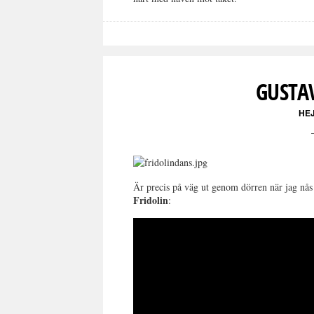
GUSTA
HE
Är precis på väg ut genom dörren när jag nå
Fridolin
: