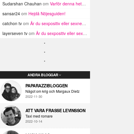
Sudarshan Chauhan
om
Varför denna hets mot mysiga män?
sansar24
om
Hejdå Nöjesguiden!
catchon tv
om
Är du sexpositiv eller sexnegativ?
layerseven tv
om
Är du sexpositiv eller sexnegativ?
ANDRA BLOGGAR
PAPARAZZIBLOGGEN
Något om krig och Margaux Dietz
2022-11-30
ATT VARA FRASSE LEVINSSON
Taxi med romare
2022-10-14