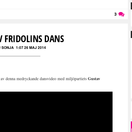
3
Läs kommentarer (
3
)
V FRIDOLINS DANS
J SONJA
1:07 26 MAJ 2014
Gustav
s av denna medryckande dansvideo med miljöpartiets