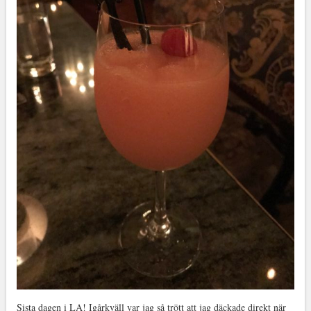
Sista dagen i LA! Igårkväll var jag så trött att jag däckade direkt när