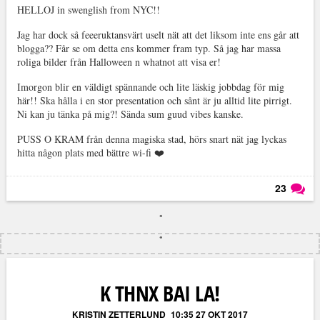
HELLOJ in swenglish from NYC!!
Jag har dock så feeeruktansvärt uselt nät att det liksom inte ens går att
blogga?? Får se om detta ens kommer fram typ. Så jag har massa
roliga bilder från Halloween n whatnot att visa er!
Imorgon blir en väldigt spännande och lite läskig jobbdag för mig
här!! Ska hålla i en stor presentation och sånt är ju alltid lite pirrigt.
Ni kan ju tänka på mig?! Sända sum guud vibes kanske.
PUSS O KRAM från denna magiska stad, hörs snart nät jag lyckas
hitta någon plats med bättre wi-fi ❤️
23
Läs kommentarer (
23
)
K THNX BAI LA!
KRISTIN ZETTERLUND
10:35 27 OKT 2017