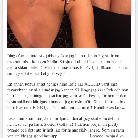
Idag efter en intensiv jobbdag åkte jag hem till min big sis from
another miss, Rebecca Stella! Så sjukt kul att få se hur hon bor på
andra sidan jorden (i världens finaste hus för övrigt) tillsammans med
sin urgoa kille och beby på väg!!
En annan bonus är att hennes hind Edie har ALLTID varit min
favorithund av alla hundar jag känner. Så länge jag känt Reb och hon
haft henne (läääänge nu) så har jag varit smått besatt, för hon är den
bästa snällaste härligaste hunden jag nånsin mött. Så att få träffa inte
bara Reb men EDIE igen är himla fint det med!! Hundlovers know.
Dessutom kom hon på den briljanta idén att jag skulle modella i
hennes haul på Insta Stories (kolla in!!) då hon börjar bli pretty
preggo och det inte är helt lätt för henne själv längre. Som en sann
vän ställde jag självklart upp…………………. Loooool skoja d va