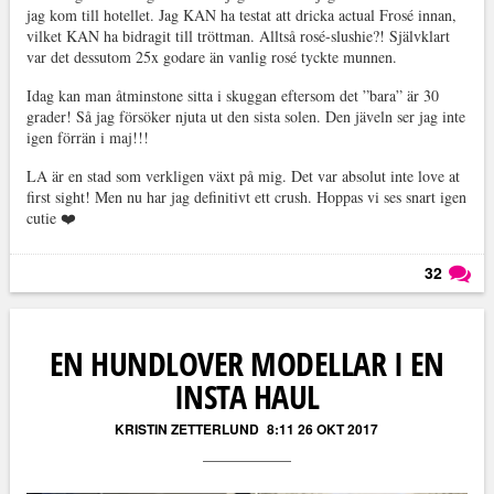
jag kom till hotellet. Jag KAN ha testat att dricka actual Frosé innan,
vilket KAN ha bidragit till tröttman. Alltså rosé-slushie?! Självklart
var det dessutom 25x godare än vanlig rosé tyckte munnen.
Idag kan man åtminstone sitta i skuggan eftersom det ”bara” är 30
grader! Så jag försöker njuta ut den sista solen. Den jäveln ser jag inte
igen förrän i maj!!!
LA är en stad som verkligen växt på mig. Det var absolut inte love at
first sight! Men nu har jag definitivt ett crush. Hoppas vi ses snart igen
cutie ❤️
32
Läs kommentarer (
32
)
EN HUNDLOVER MODELLAR I EN
INSTA HAUL
KRISTIN ZETTERLUND
8:11 26 OKT 2017