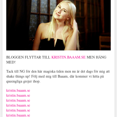
BLOGGEN FLYTTAR TILL
KRISTIN.BAAAM.SE
MEN HÄNG
MED!
Tack till NG för den här magiska tiden men nu är det dags för mig att
shake things up! Följ med mig till Baaam, där kommer vi hitta på
queengliga grejer ihop.
kristin.baaam.se
kristin.baaam.se
kristin.baaam.se
kristin.baaam.se
kristin.baaam.se
kristin.baaam.se