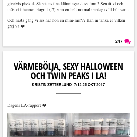
givetvis pisskul. Så satans fina klänningar dessutom!! Sen åt vi och
mös vi i hennes biograf (?!) som en helt normal onsdagkväll bör vara.
Och nästa gång vi ses har hon en mini-me??? Kan ni tänka er vilken
grej va ❤️
247
Läs kommentarer (
247
)
VÄRMEBÖLJA, SEXY HALLOWEEN
OCH TWIN PEAKS I LA!
KRISTIN ZETTERLUND
7:12 25 OKT 2017
Dagens LA-rapport ❤️