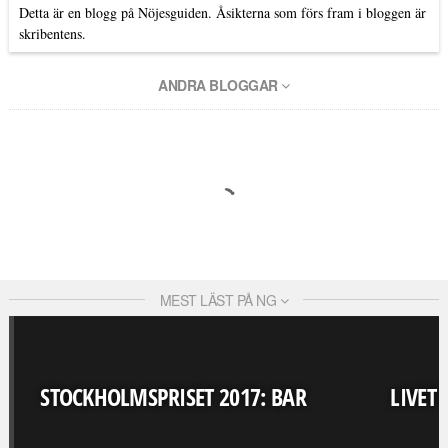
Detta är en blogg på Nöjesguiden. Åsikterna som förs fram i bloggen är
skribentens.
ANDRA BLOGGAR
MEST LÄST PÅ NG
STOCKHOLMSPRISET 2017: BAR
LIVET