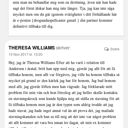
min man nu behandlar mig som en drottning, även när han hade
sagt det förut älskar han mig inte längre. Tja, jag kan inte säga
mycket men om du går igenom svårigheter i ditt förhållande här
är e-posten {drogunduspellcaster gmail } din partner kommer
definitivt tillbaka till dig.
THERESA WILLIAMS
skriver:
Svara
10 Nov 2017 kl. 10:20
Hej, jag är Theresa Williams Efter att ha varit i relation till
Anderson i åratal, bröt han upp med mig, gjorde jag allt för att få
tillbaka honom, men allt var förgäves, jag ville ha honom tillbaka så
mycket på grund av den kärlek jag har för honom, Jag bad honom
med allt, jag gjorde löften men han vägrade. Jag förklarade mitt
problem för min vän och hon föreslog att jag hellre skulle kontakta
en stavningskrock som kunde hjälpa mig att ställa en stavning för att
få tillbaka honom men jag är den typen som aldrig trodde att jag
hade stavat, jag hade inget annat val än att prova det, jag mailade
stavningskanalen och han sa till mig att det inte var något problem
att allt kommer att vara bra innan tre dagar, att min ex kommer