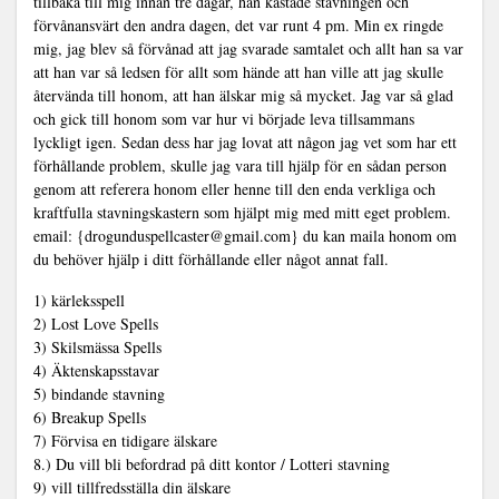
tillbaka till mig innan tre dagar, han kastade stavningen och
förvånansvärt den andra dagen, det var runt 4 pm. Min ex ringde
mig, jag blev så förvånad att jag svarade samtalet och allt han sa var
att han var så ledsen för allt som hände att han ville att jag skulle
återvända till honom, att han älskar mig så mycket. Jag var så glad
och gick till honom som var hur vi började leva tillsammans
lyckligt igen. Sedan dess har jag lovat att någon jag vet som har ett
förhållande problem, skulle jag vara till hjälp för en sådan person
genom att referera honom eller henne till den enda verkliga och
kraftfulla stavningskastern som hjälpt mig med mitt eget problem.
email: {drogunduspellcaster@gmail.com} du kan maila honom om
du behöver hjälp i ditt förhållande eller något annat fall.
1) kärleksspell
2) Lost Love Spells
3) Skilsmässa Spells
4) Äktenskapsstavar
5) bindande stavning
6) Breakup Spells
7) Förvisa en tidigare älskare
8.) Du vill bli befordrad på ditt kontor / Lotteri stavning
9) vill tillfredsställa din älskare