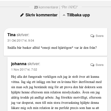
23
kommentarer | “Pirr i NYC!”
Skriv kommentar
Tillbaka upp
Tina
skriver:
Svara
31 Okt 2017 kl. 9:04
Snälla bär basker alltid *emoji med hjärtögon* var är den från?
johanna
skriver:
Svara
1 Nov 2017 kl. 7:02
Hej alla det fungerade verkligen och jag är stolt över att kunna
vittna. Jag såg ett inlägg om hur en kvinna blev återförenad med
sin man och jag bestämde mig för att prova den här doktorn som
hjälpte henne eftersom min relation misslyckades. Även om jag
aldrig trodde på andligt arbete. Jag försökte motvilligt, eftersom
jag var desperat, men till min stora överraskning hjälpte denna
läkare mig och min relation är nu perfekt precis som han sa att