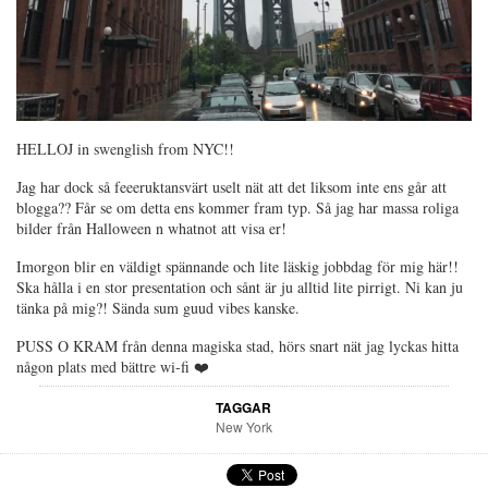
HELLOJ in swenglish from NYC!!
Jag har dock så feeeruktansvärt uselt nät att det liksom inte ens går att
blogga?? Får se om detta ens kommer fram typ. Så jag har massa roliga
bilder från Halloween n whatnot att visa er!
Imorgon blir en väldigt spännande och lite läskig jobbdag för mig här!!
Ska hålla i en stor presentation och sånt är ju alltid lite pirrigt. Ni kan ju
tänka på mig?! Sända sum guud vibes kanske.
PUSS O KRAM från denna magiska stad, hörs snart nät jag lyckas hitta
någon plats med bättre wi-fi ❤️
TAGGAR
New York