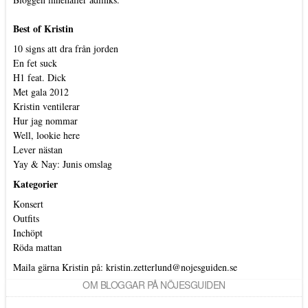
Best of Kristin
10 signs att dra från jorden
En fet suck
H1 feat. Dick
Met gala 2012
Kristin ventilerar
Hur jag nommar
Well, lookie here
Lever nästan
Yay & Nay: Junis omslag
Kategorier
Konsert
Outfits
Inchöpt
Röda mattan
Maila gärna Kristin på:
kristin.zetterlund@nojesguiden.se
OM BLOGGAR PÅ NÖJESGUIDEN