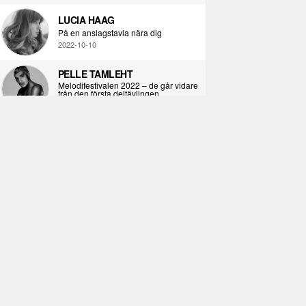
LUCIA HAAG
På en anslagstavla nära dig
2022-10-10
PELLE TAMLEHT
Melodifestivalen 2022 – de går vidare
från den första deltävlingen
2022-02-02
I KORPENS SKUGGA
Själva definitionen av ondska
2021-06-28
ÖPPNA BOKEN
Kropps-dagbok
2021-06-24
SYNDAFALLET
Det är inte din demokratiska plikt att
delta i instagramaktivism.
2021-04-26
VAD BLIR DET FÖR RAP