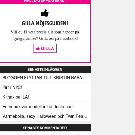
HÅLL DIG UPPDATERAD!
GILLA NÖJESGUIDEN!
Vill du få veta precis allt som händer på
nöjesguiden.se? Gilla oss på Facebook!
GILLA
SENASTE INLÄGGEN
BLOGGEN FLYTTAR TILL KRISTIN.BAAAM.SE!
Pirr i NYC!
K thnx bai LA!
En hundlover modellar i en Insta haul
Värmebölja, sexy Halloween och Twin Peaks i LA!
SENASTE KOMMENTARER