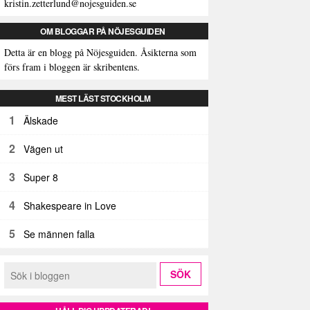
kristin.zetterlund@nojesguiden.se
OM BLOGGAR PÅ NÖJESGUIDEN
Detta är en blogg på Nöjesguiden. Åsikterna som
förs fram i bloggen är skribentens.
MEST LÄST STOCKHOLM
1
Älskade
2
Vägen ut
3
Super 8
4
Shakespeare in Love
5
Se männen falla