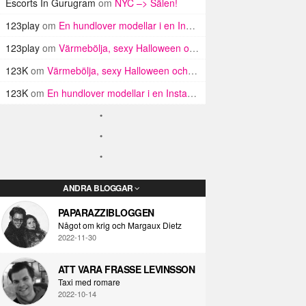
Escorts In Gurugram
om
NYC –> Sälen!
123play
om
En hundlover modellar i en Insta haul
123play
om
Värmebölja, sexy Halloween och Twin Peaks i LA!
123K
om
Värmebölja, sexy Halloween och Twin Peaks i LA!
123K
om
En hundlover modellar i en Insta haul
ANDRA BLOGGAR
PAPARAZZIBLOGGEN
Något om krig och Margaux Dietz
2022-11-30
ATT VARA FRASSE LEVINSSON
Taxi med romare
2022-10-14