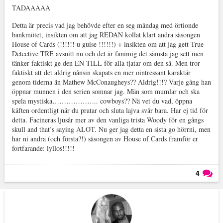
TADAAAAA
Detta är precis vad jag behövde efter en seg måndag med örtionde
bankmötet, insikten om att jag REDAN kollat klart andra säsongen
House of Cards (!!!!!! u guise !!!!!!) + insikten om att jag gett True
Detective TRE avsnitt nu och det är fanimig det sämsta jag sett men
tänker faktiskt ge den EN TILL för alla tjatar om den så. Men tror
faktiskt att det aldrig nånsin skapats en mer ointressant karaktär
genom tiderna än Mathew McConaugheys?? Aldrig!!!? Varje gång han
öppnar munnen i den serien somnar jag. Män som mumlar och ska
spela mystiska……………….. cowboys?? Nä vet du vad, öppna
käften ordentligt när du pratar och sluta lajva svår bara. Har ej tid för
detta. Facineras ljusår mer av den vanliga trista Woody för en gångs
skull and that’s saying ALOT. Nu ger jag detta en sista go hörrni, men
har ni andra (och första?!) säsongen av House of Cards framför er
fortfarande: lyllos!!!!!
4
Läs kommentarer (
4
)