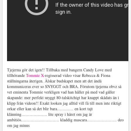
Tjejerna gör det igen!! Tillbaka med bangern Candy Love med
tillhörande
Tommie X
-regisserad video visar Rebecca & Fiona
ställningarna återigen. Älskar budskapet men att det ändå
kommuniceras ever so SNYGGT och BRA. Förutom tjejerna obvz så
vet eminenta Tommie verkligen vad han håller på med vad gäller
skapande: mer perfekt snyggt 80-talskitchigt har knappt skådats än i
klipp från videon!! Exakt looken jag alltid vill få till men inte riktigt
orkar eller kan så det blir bara………… en kort tajt
klänning………………. lite spray i håret om jag är
ambitiös………………………. kladdig mascara…………………. deo
om jag minns