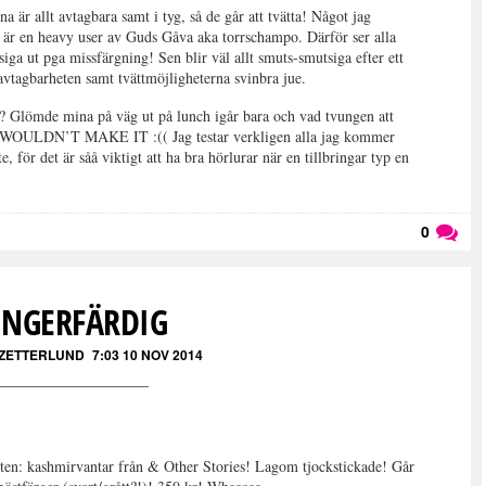
 är allt avtagbara samt i tyg, så de går att tvätta! Något jag
 heavy user av Guds Gåva aka torrschampo. Därför ser alla
siga ut pga missfärgning! Sen blir väl allt smuts-smutsiga efter ett
 avtagbarheten samt tvättmöjligheterna svinbra jue.
å? Glömde mina på väg ut på lunch igår bara och vad tvungen att
att I WOULDN’T MAKE IT :(( Jag testar verkligen alla jag kommer
, för det är såå viktigt att ha bra hörlurar när en tillbringar typ en
0
Läs kommentarer (
0
)
INGERFÄRDIG
 ZETTERLUND
7:03 10 NOV 2014
skiten: kashmirvantar från & Other Stories! Lagom tjockstickade! Går