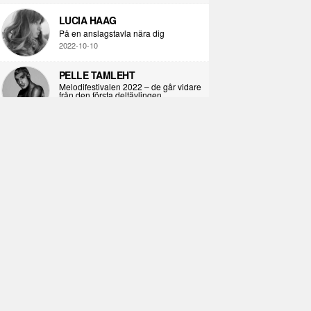
LUCIA HAAG
På en anslagstavla nära dig
2022-10-10
PELLE TAMLEHT
Melodifestivalen 2022 – de går vidare
från den första deltävlingen
2022-02-02
I KORPENS SKUGGA
Själva definitionen av ondska
2021-06-28
ÖPPNA BOKEN
Kropps-dagbok
2021-06-24
SYNDAFALLET
Det är inte din demokratiska plikt att
delta i instagramaktivism.
2021-04-26
VAD BLIR DET FÖR RAP