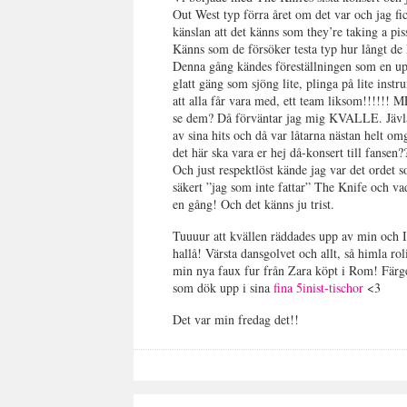
Out West typ förra året om det var och jag f
känslan att det känns som they’re taking a pi
Känns som de försöker testa typ hur långt de k
Denna gång kändes föreställningen som en upps
glatt gäng som sjöng lite, plinga på lite inst
att alla får vara med, ett team liksom!!!!!! M
se dem? Då förväntar jag mig KVALLE. Jäv
av sina hits och då var låtarna nästan helt om
det här ska vara er hej då-konsert till fansen??
Och just respektlöst kände jag var det ordet 
säkert ”jag som inte fattar” The Knife och va
en gång! Och det känns ju trist.
Tuuuur att kvällen räddades upp av min och 
hallå! Värsta dansgolvet och allt, så himla rol
min nya faux fur från Zara köpt i Rom! Färg
som dök upp i sina
fina 5inist-tischor
<3
Det var min fredag det!!