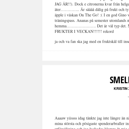
JAG ÄR!!). Dock e citronerna kvar från helge
äter………….. Är såååå dålig på frukt och tyvär
äpple i väskan On The Go! :( I en god Gino vis
träningspass. Ananas på semester utomlands nä
hemma…………………. Det är väl typ det. Men n
FRUKTER I VECKAN!!!!!! rekord
ja och va fan ska jag med en fruktskål till in
SMEL
KRISTIN
Aaaaw yiissss idag tänkte jag inte längre än n
mina största och pösigaste spenderarbraller i
utförsäljning och jag lyckades klamra åt mig 