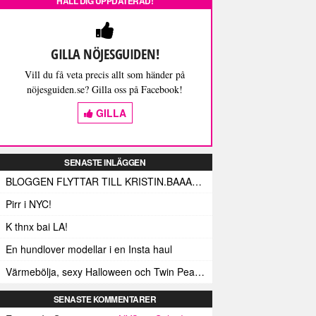
HÅLL DIG UPPDATERAD!
GILLA NÖJESGUIDEN!
Vill du få veta precis allt som händer på
nöjesguiden.se? Gilla oss på Facebook!
GILLA
SENASTE INLÄGGEN
BLOGGEN FLYTTAR TILL KRISTIN.BAAAM.SE!
Pirr i NYC!
K thnx bai LA!
En hundlover modellar i en Insta haul
Värmebölja, sexy Halloween och Twin Peaks i LA!
SENASTE KOMMENTARER