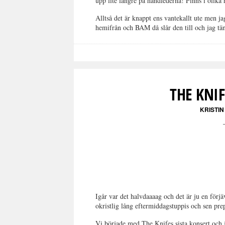
upp lite längre på handlederna! Finns i olika
Alltså det är knappt ens vantekallt ute men 
hemifrån och BAM då slår den till och jag tän
THE KNI
KRISTI
Igår var det halvdaaaag och det är ju en förj
okristlig lång eftermiddagstuppis och sen prep
Vi började med The Knifes sista konsert och 