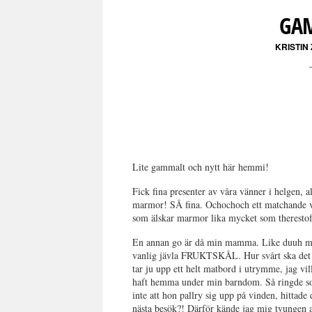
GAM
KRISTIN
Lite gammalt och nytt här hemmi!
Fick fina presenter av våra vänner i helgen,
marmor! SÅ fina. Ochochoch ett matchande v
som älskar marmor lika mycket som therestofu
En annan go är då min mamma. Like duuh men
vanlig jävla FRUKTSKÅL. Hur svårt ska det var
tar ju upp ett helt matbord i utrymme, jag v
haft hemma under min barndom. Så ringde som
inte att hon pallry sig upp på vinden, hittade
nästa besök?! Därför kände jag mig tvung