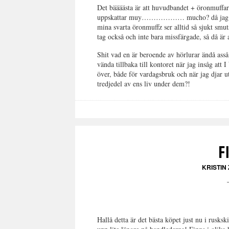
Det bäääästa är att huvudbandet + öronmuffarna
uppskattar muy……………… mucho? då jag är en
mina svarta öronmuffz ser alltid så sjukt smut
tag också och inte bara missfärgade, så då är
Shit vad en är beroende av hörlurar ändå ass
vända tillbaka till kontoret när jag insåg 
över, både för vardagsbruk och när jag djar ute
tredjedel av ens liv under dem?!
F
KRISTIN
Hallå detta är det bästa köpet just nu i rusk