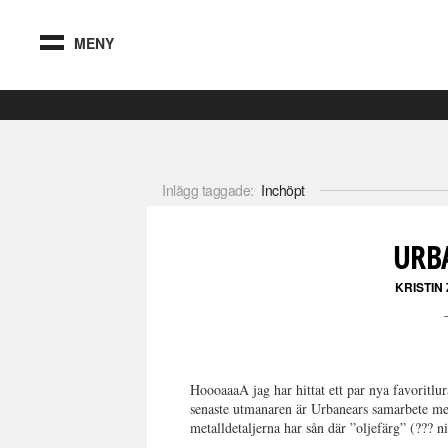
MENY
Inlägg taggade:
Inchöpt
URB
KRISTIN
HoooaaaA jag har hittat ett par nya favoritl
senaste utmanaren är Urbanears samarbete me
metalldetaljerna har sån där ”oljefärg” (??? ni