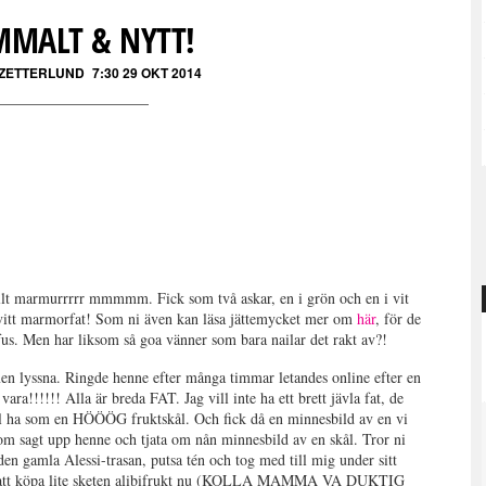
MALT & NYTT!
 ZETTERLUND
7:30 29 OKT 2014
 allt marmurrrrr mmmmm. Fick som två askar, en i grön och en i vit
itt marmorfat! Som ni även kan läsa jättemycket mer om
här
, för de
s. Men har liksom så goa vänner som bara nailar det rakt av?!
 lyssna. Ringde henne efter många timmar letandes online efter en
a!!!!!! Alla är breda FAT. Jag vill inte ha ett brett jävla fat, de
ill ha som en HÖÖÖG fruktskål. Och fick då en minnesbild av en vi
 sagt upp henne och tjata om nån minnesbild av en skål. Tror ni
 den gamla Alessi-trasan, putsa tén och tog med till mig under sitt
en att köpa lite sketen alibifrukt nu (KOLLA MAMMA VA DUKTIG