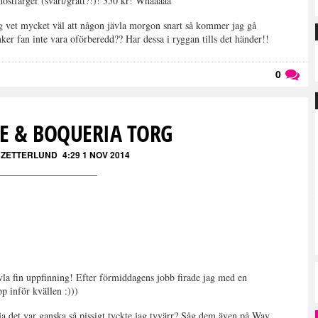
 höstfärger (svart/grått?!)! 350 kr! Whaaaaa
jag vet mycket väl att någon jävla morgon snart så kommer jag gå
ker fan inte vara oförberedd?? Har dessa i ryggan tills det händer!!
0
Läs kommentarer (
0
)
FE & BOQUERIA TORG
N ZETTERLUND
4:29 1 NOV 2014
ävla fin uppfinning! Efter förmiddagens jobb firade jag med en
p inför kvällen :)))
ja det var ganska så pissigt tyckte jag tyvärr? Såg dem även på Way