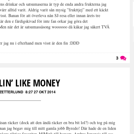
ns drinkar och satsumaserna är typ de enda andra frukterna jag
r alltid varit. Aldrig varit sån mysig ”frukttjej” med ett käckt
st. Banan för att överleva nån SJ-resa eller innan årets tre
r den e färdigskivad för inte fan orkar jag göra det
är det är satsumassäsong woooooo då käkar jag säkert TVÅ
ser jag nu i efterhand men visst är den fin :DDD
3
Läs kommentarer (
3
)
LIN’ LIKE MONEY
 ZETTERLUND
8:27 27 OKT 2014
äsan räcker (dock att den ändå räcker en bra bit lol?) och tog på mig
nnan jag begav mig till mitt gamla jobb Byredo! Där hade de en liden
några riktiga favoriter. M/Mink till honom, Ambre Japonais till oss