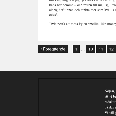
båda här hemma – och resten till maj :))) Pal
aldrig haft innan och tänkte mer som kvällis 
också.
Jävla perfa att möta kylan smellin’ like mone
Föregående
1
…
10
11
12
Nöjesgu
att vi 
redaktio
på den 
Vi vill 