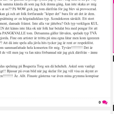
ick samma känsla då som jag fick denna gång, kan inte skaka av mig
ss at us?? På WOW gick jag tom därifrån för jag blev så provocerad.
an gå och att folk fortfarande ”köper det” bara för att det är dem.
ättning av en högstadieklass typ. Scendekoren särskilt. Ett stort
rument, dansade främst. Inte alla var jättebra? Och typ verkligen KUL
EN det känns inte lika ok när folk har betalat bra med pengar för att
la PANGKVALLE tom. Detsamma gäller låtvalen, spelade typ TVÅ
gjorda. Fine om artister är trötta på sina egna låtar men kom igeeeeen
? Att då inte spela alla jävla hits tycker jag är rent av respektlöst.
som sammanfattade hela konserten för mig. Tyvärr!!!!!!!!! Det är
d de vill men jag va fan nära förbannad när jag gick därifrån – ännu
Idas spelning på Boqueria Torg sen då heheheh. Askul som vanligt
igt!! Bjussar på ovan bild när jag skelar för jag vill visa en skymt av
en!!!!!!!! Är. Allt. Finaste gästerna var även mina grymma kompisar
0
Läs kommentarer (
0
)