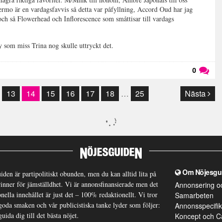
ermo är en vardagsfavvis så detta var påfyllning, Accord Oud har jag
och så Flowerhead och Inflorescence som småttisar till vardags
y som miss Trina nog skulle uttryckt det.
0
Läs kommentarer (
0
)
13
14
15
16
17
18
…
25
Nästa
Om Nöjesgu
iden är partipolitiskt obunden, men du kan alltid lita på
brinner för jämställdhet. Vi är annonsfinansierade men det
Annonsering o
nella innehållet är just det – 100% redaktionellt. Vi tror
Samarbeten
goda smaken och vår publicistiska tanke lyder som följer:
Annonsspecifik
guida dig till det bästa nöjet.
Koncept och C