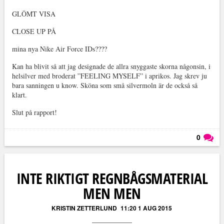
GLÖMT VISA
CLOSE UP PÅ
mina nya Nike Air Force IDs????
Kan ha blivit så att jag designade de allra snyggaste skorna någonsin, i
helsilver med broderat ”FEELING MYSELF” i aprikos. Jag skrev ju
bara sanningen u know. Sköna som små silvermoln är de också så
klart.
Slut på rapport!
0
Läs kommentarer (
0
)
INTE RIKTIGT REGNBÅGSMATERIAL
MEN MEN
KRISTIN ZETTERLUND
11:20 1 AUG 2015