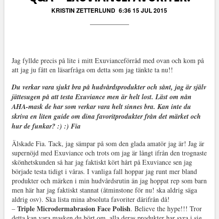
KRISTIN ZETTERLUND
6:36 15 JUL 2015
Jag fyllde precis på lite i mitt Exuvianceförråd med ovan och kom på
att jag ju fått en läsarfråga om detta som jag tänkte ta nu!!
Du verkar vara sjukt bra på hudvårdsprodukter och sånt, jag är själv
jättesugen på att testa Exuviance men är helt lost. Läst om nån
AHA-mask de har som verkar vara helt sinnes bra. Kan inte du
skriva en liten guide om dina favoritprodukter från det märket och
hur de funkar? :) :) Fia
Älskade Fia. Tack, jag sämpar på som den glada amatör jag är! Jag är
supernöjd med Exuviance och trots om jag är långt ifrån den trognaste
skönhetskunden så har jag faktiskt kört hårt på Exuviance sen jag
började testa tidigt i våras. I vanliga fall hoppar jag runt mer bland
produkter och märken i min hudvårdsrutin än jag hoppat rep som barn
men här har jag faktiskt stannat (åtminstone för nu! ska aldrig säga
aldrig osv). Ska lista mina absoluta favoriter därifrån då!
Triple Microdermabrasion Face Polish
–
. Believe the hype!!! Tror
detta kan vara masken du hört om, alla deras produkter har syra i sig