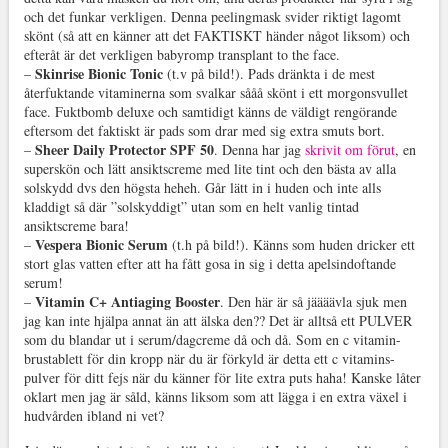
och det funkar verkligen. Denna peelingmask svider riktigt lagomt
skönt (så att en känner att det FAKTISKT händer något liksom) och
efteråt är det verkligen babyromp transplant to the face.
Skinrise Bionic Tonic
–
(t.v på bild!). Pads dränkta i de mest
återfuktande vitaminerna som svalkar sååå skönt i ett morgonsvullet
face. Fuktbomb deluxe och samtidigt känns de väldigt rengörande
eftersom det faktiskt är pads som drar med sig extra smuts bort.
Sheer Daily Protector SPF 50
–
. Denna har jag
skrivit om förut
, en
superskön och lätt ansiktscreme med lite tint och den bästa av alla
solskydd dvs den högsta heheh. Går lätt in i huden och inte alls
kladdigt så där ”solskyddigt” utan som en helt vanlig tintad
ansiktscreme bara!
Vespera Bionic Serum
–
(t.h på bild!). Känns som huden dricker ett
stort glas vatten efter att ha fått gosa in sig i detta apelsindoftande
serum!
Vitamin C+ Antiaging Booster
–
. Den här är så jäääävla sjuk men
jag kan inte hjälpa annat än att älska den?? Det är alltså ett PULVER
som du blandar ut i serum/dagcreme då och då. Som en c vitamin-
brustablett för din kropp när du är förkyld är detta ett c vitamins-
pulver för ditt fejs när du känner för lite extra puts haha! Kanske låter
oklart men jag är såld, känns liksom som att lägga i en extra växel i
hudvården ibland ni vet?