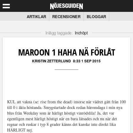
ARTIKLAR
RECENSIONER
BLOGGAR
Inlägg taggade:
Inchöpt
MAROON 1 HAHA NÄ FÖRLÅT
KRISTIN ZETTERLUND
8:33 1 SEP 2015
KUL att vakna (se: rise from the dead) imorse när vädret gått från 100
till 0 i äkta höstanda. Smygstartade dock redan häromdaga i min nya
blus från Weekday som är härligt höstigt vinrödslila! Ja, det var
egentligen mest härligt höstigt när en bara låtsades och nu när det
regnar och ruskar i typ 8 grader känns det kanske inte direkt lika
HÄRLIGT nej.