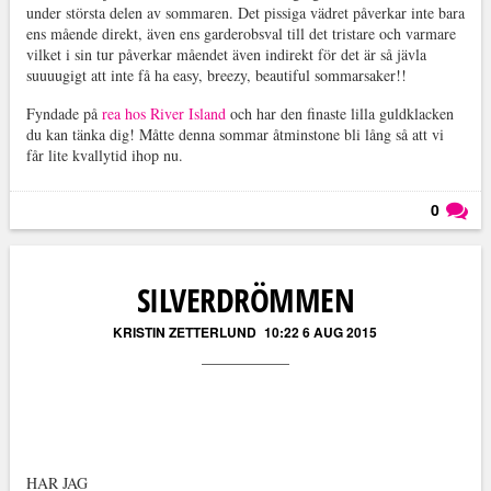
under största delen av sommaren. Det pissiga vädret påverkar inte bara
ens mående direkt, även ens garderobsval till det tristare och varmare
vilket i sin tur påverkar måendet även indirekt för det är så jävla
suuuugigt att inte få ha easy, breezy, beautiful sommarsaker!!
Fyndade på
rea hos River Island
och har den finaste lilla guldklacken
du kan tänka dig! Måtte denna sommar åtminstone bli lång så att vi
får lite kvallytid ihop nu.
0
Läs kommentarer (
0
)
SILVERDRÖMMEN
KRISTIN ZETTERLUND
10:22 6 AUG 2015
HAR JAG