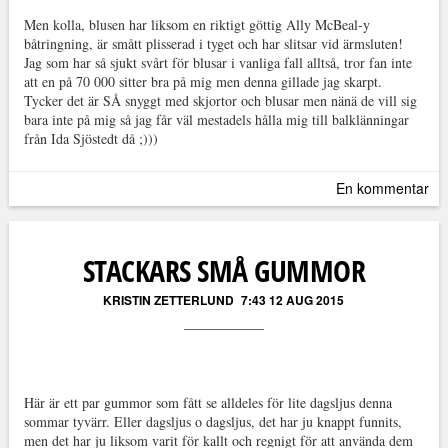
Men kolla, blusen har liksom en riktigt göttig Ally McBeal-y
båtringning, är smått plisserad i tyget och har slitsar vid ärmsluten!
Jag som har så sjukt svårt för blusar i vanliga fall alltså, tror fan inte
att en på 70 000 sitter bra på mig men denna gillade jag skarpt.
Tycker det är SÅ snyggt med skjortor och blusar men nänä de vill sig
bara inte på mig så jag får väl mestadels hålla mig till balklänningar
från Ida Sjöstedt då ;)))
En kommentar
STACKARS SMÅ GUMMOR
KRISTIN ZETTERLUND
7:43 12 AUG 2015
Här är ett par gummor som fått se alldeles för lite dagsljus denna
sommar tyvärr. Eller dagsljus o dagsljus, det har ju knappt funnits,
men det har ju liksom varit för kallt och regnigt för att använda dem