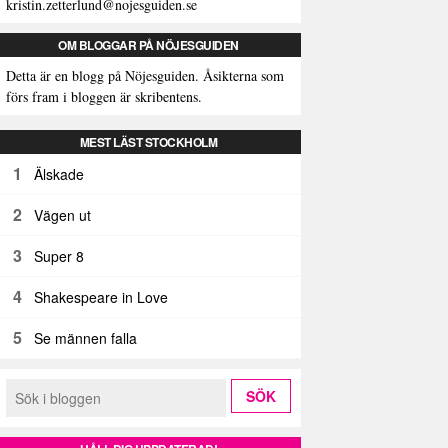
kristin.zetterlund@nojesguiden.se
OM BLOGGAR PÅ NÖJESGUIDEN
Detta är en blogg på Nöjesguiden. Åsikterna som
förs fram i bloggen är skribentens.
MEST LÄST STOCKHOLM
1
Älskade
2
Vägen ut
3
Super 8
4
Shakespeare in Love
5
Se männen falla