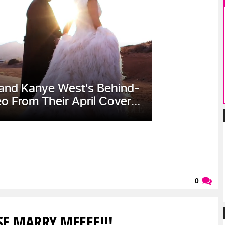
0
Läs kommentarer (
0
)
SE MARRY MEEEE!!!