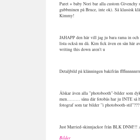
Paret + baby Nori bar alla custom Givenchy
gubbminen på Bruce, inte ok). Så klassisk kl
Kimmy!
JAHAPP den här vill jag ju bara rama in oc
lista också nu då. Kim fick även en sån här a
writing this down aren’t u
Detaljbild på klänningen bakifrån ffffnnnnnr
Älskar även alla ”photobooth”-bilder som dykt 
men……… såna där fotobås har ju INTE så här
fotograf som tar bilder ”i photobooth-stil”???
Just Married-skinnjackor från BLK DNM!!! Al
Bilder