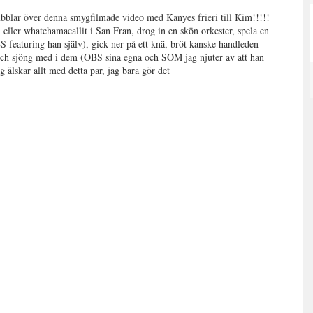
nubblar över denna smygfilmade video med Kanyes frieri till Kim!!!!!
ler whatchamacallit i San Fran, drog in en skön orkester, spela en
featuring han själv), gick ner på ett knä, bröt kanske handleden
ar och sjöng med i dem (OBS sina egna och SOM jag njuter av att han
r allt med detta par, jag bara gör det