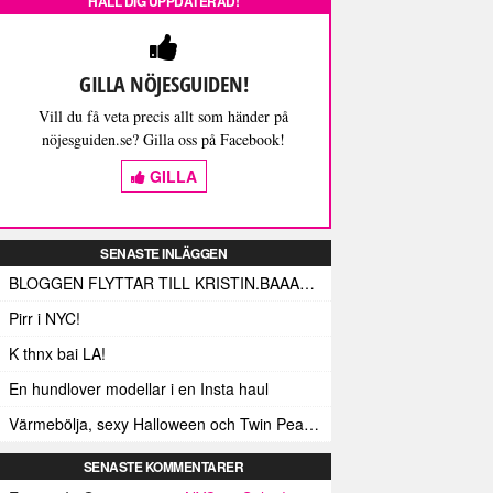
HÅLL DIG UPPDATERAD!
GILLA NÖJESGUIDEN!
Vill du få veta precis allt som händer på
nöjesguiden.se? Gilla oss på Facebook!
GILLA
SENASTE INLÄGGEN
BLOGGEN FLYTTAR TILL KRISTIN.BAAAM.SE!
Pirr i NYC!
K thnx bai LA!
En hundlover modellar i en Insta haul
Värmebölja, sexy Halloween och Twin Peaks i LA!
SENASTE KOMMENTARER