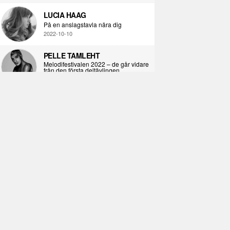
LUCIA HAAG
På en anslagstavla nära dig
2022-10-10
PELLE TAMLEHT
Melodifestivalen 2022 – de går vidare
från den första deltävlingen
2022-02-02
I KORPENS SKUGGA
Själva definitionen av ondska
2021-06-28
ÖPPNA BOKEN
Kropps-dagbok
2021-06-24
SYNDAFALLET
Det är inte din demokratiska plikt att
delta i instagramaktivism.
2021-04-26
VAD BLIR DET FÖR RAP