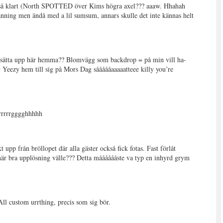
 så klart (North SPOTTED över Kims högra axel??? aaaw. Hhahah
änning men ändå med a lil sumsum, annars skulle det inte kännas helt
h sätta upp här hemma?? Blomvägg som backdrop = på min vill ha-
v Yeezy hem till sig på Mors Dag såååååaaaaatteee killy you’re
rrrrrrgggghhhhh
upp från bröllopet där alla gäster också fick fotas. Fast förlåt
 bra upplösning välle??? Detta mååååååste va typ en inhyrd grym
l custom urrthing, precis som sig bör.