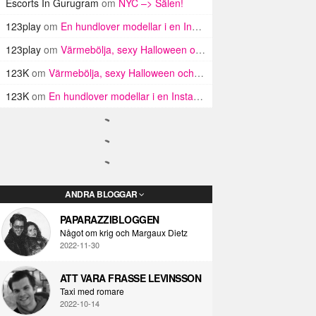
Escorts In Gurugram
om
NYC –> Sälen!
123play
om
En hundlover modellar i en Insta haul
123play
om
Värmebölja, sexy Halloween och Twin Peaks i LA!
123K
om
Värmebölja, sexy Halloween och Twin Peaks i LA!
123K
om
En hundlover modellar i en Insta haul
ANDRA BLOGGAR
PAPARAZZIBLOGGEN
Något om krig och Margaux Dietz
2022-11-30
ATT VARA FRASSE LEVINSSON
Taxi med romare
2022-10-14