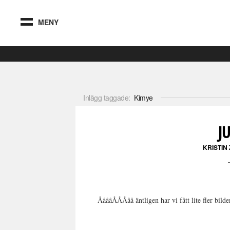
MENY
Inlägg taggade:
Kimye
J
KRISTIN
ÅåååÅÅÅåå äntligen har vi fått lite fler bild