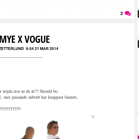
2
Läs kommentarer (
2
)
IMYE X VOGUE
 ZETTERLUND
6:54 21 MAR 2014
nöjda tror ni de är?? Should be.
assande subrub har knappast funnits.
, ryyyyyyyys