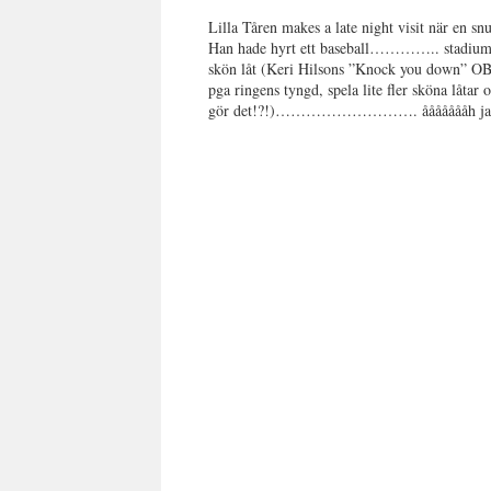
Lilla Tåren makes a late night visit när en s
Han hade hyrt ett baseball………….. stadium el
skön låt (Keri Hilsons ”Knock you down” OBS 
pga ringens tyngd, spela lite fler sköna låt
gör det!?!)………………………. åååååååh jag älska