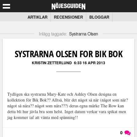
ARTIKLAR
RECENSIONER
BLOGGAR
Inlägg taggade:
Systrarna Olsen
SYSTRARNA OLSEN FOR BIK BOK
KRISTIN ZETTERLUND
6:33 16 APR 2013
Tydligen ska systrarna Mary-Kate och Ashley Olsen designa en
kollektion för Bik Bok?? Alltså, blir det något så när (något som när?
något så nära?? något som nära???) deras egna märke The Row kan
detta bli hur jävla bra som helst. Inget datum verkar vara spikat men
jag kommer iaf att vänta med spänning!!
0