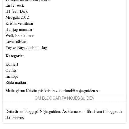
En fet suck
H1 feat. Dick
Met gala 2012
Kristin ventilerar
Hur jag nommar
Well, lookie here
Lever nästan
Yay & Nay: Junis omslag
Kategorier
Konsert
Outfits
Inchöpt
Röda mattan
Maila gärna Kristin på:
kristin.zetterlund@nojesguiden.se
OM BLOGGAR PÅ NÖJESGUIDEN
Detta är en blogg på Nöjesguiden. Åsikterna som förs fram i bloggen är
skribentens.