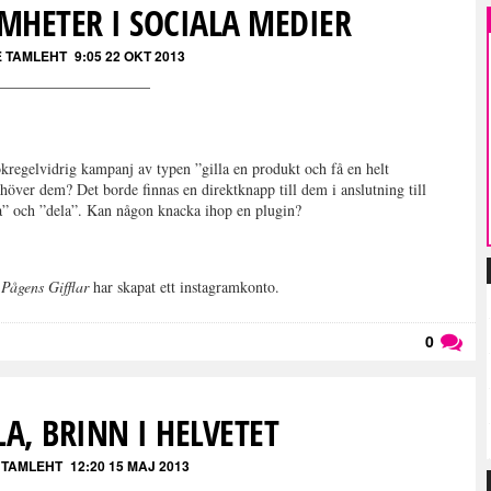
HETER I SOCIALA MEDIER
E TAMLEHT
9:05 22 OKT 2013
kregelvidrig kampanj av typen ”gilla en produkt och få en helt
höver dem? Det borde finnas en direktknapp till dem i anslutning till
la” och ”dela”. Kan någon knacka ihop en plugin?
t
Pågens Gifflar
har skapat ett instagramkonto.
0
Läs kommentarer (
0
)
LA, BRINN I HELVETET
 TAMLEHT
12:20 15 MAJ 2013