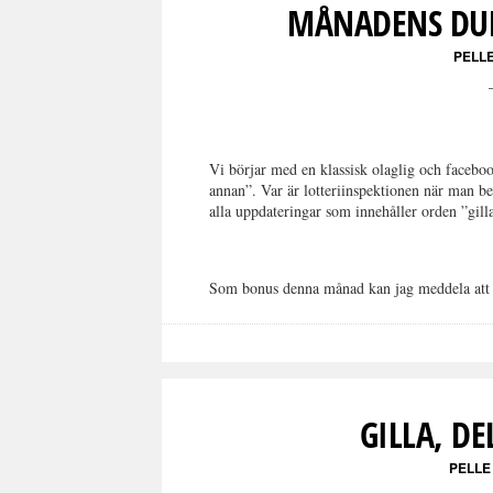
MÅNADENS DUM
PELL
Vi börjar med en klassisk olaglig och faceboo
annan”. Var är lotteriinspektionen när man be
alla uppdateringar som innehåller orden ”gil
Som bonus denna månad kan jag meddela at
GILLA, DE
PELLE