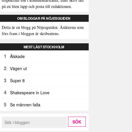
respektfull ton i kommentarsfältet, eller skriv det
på en liten lapp och posta till redaktionen.
OM BLOGGAR PÅ NÖJESGUIDEN
Detta är en blogg på Nöjesguiden. Åsikterna som
förs fram i bloggen är skribentens.
MEST LÄST STOCKHOLM
1
Älskade
2
Vägen ut
3
Super 8
4
Shakespeare in Love
5
Se männen falla