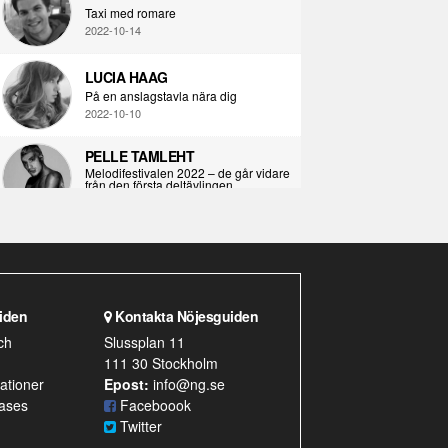
Taxi med romare
2022-10-14
LUCIA HAAG
På en anslagstavla nära dig
2022-10-10
PELLE TAMLEHT
Melodifestivalen 2022 – de går vidare
från den första deltävlingen
2022-02-02
I KORPENS SKUGGA
Själva definitionen av ondska
2021-06-28
iden
Kontakta Nöjesguiden
ÖPPNA BOKEN
ch
Slussplan 11
Kropps-dagbok
111 30 Stockholm
2021-06-24
ationer
Epost:
info@ng.se
ases
SYNDAFALLET
Faceboook
Det är inte din demokratiska plikt att
Twitter
delta i instagramaktivism.