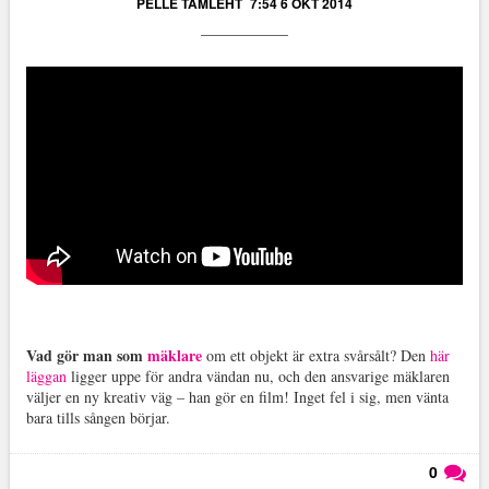
PELLE TAMLEHT
7:54 6 OKT 2014
Vad gör man som
mäklare
om ett objekt är extra svårsålt? Den
här
läggan
ligger uppe för andra vändan nu, och den ansvarige mäklaren
väljer en ny kreativ väg – han gör en film! Inget fel i sig, men vänta
bara tills sången börjar.
0