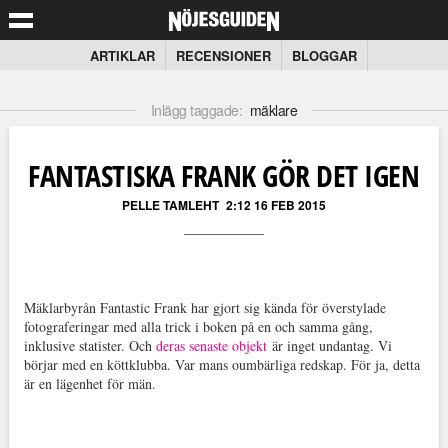
ARTIKLAR
RECENSIONER
BLOGGAR
Inlägg taggade:
mäklare
FANTASTISKA FRANK GÖR DET IGEN
PELLE TAMLEHT
2:12 16 FEB 2015
Mäklarbyrån Fantastic Frank har gjort sig kända för överstylade
fotograferingar med alla trick i boken på en och samma gång,
inklusive statister. Och
deras senaste objekt
är inget undantag. Vi
börjar med en köttklubba. Var mans oumbärliga redskap. För ja, detta
är en lägenhet för män.