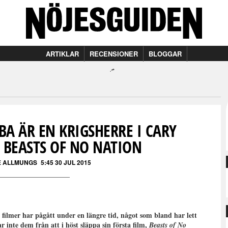
ARTIKLAR
RECENSIONER
BLOGGAR
LBA ÄR EN KRIGSHERRE I CARY
 BEASTS OF NO NATION
E ALLMUNGS
5:45 30 JUL 2015
 filmer har pågått under en längre tid, något som bland har lett
r inte dem från att i höst släppa sin första film,
Beasts of No