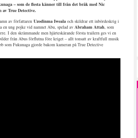
kunaga – som de flesta känner till från det bråk med Nic
n av True Detective.
Uzodinma Iweala
amn av författaren
och skildrar ett inbördeskrig i
Abraham Attah
följa en ung pojke vid namnet Abu, spelad av
, som
rre. I den skrämmande men hjärteskärande första trailern ges vi en
lder från Abus förflutna före kriget – allt tonsatt av kraftfull musik
obb som Fukunaga gjorde bakom kameran på True Detective