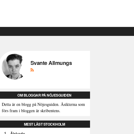
Svante Allmungs
OM BLOGGAR PÅ NÖJESGUIDEN
Detta är en blogg på Nöjesguiden. Åsikterna som
förs fram i bloggen är skribentens.
MEST LÄST STOCKHOLM
1
Älskade