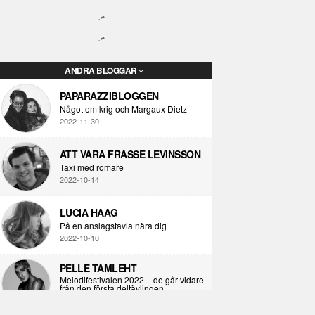
ANDRA BLOGGAR
PAPARAZZIBLOGGEN
Något om krig och Margaux Dietz
2022-11-30
ATT VARA FRASSE LEVINSSON
Taxi med romare
2022-10-14
LUCIA HAAG
På en anslagstavla nära dig
2022-10-10
PELLE TAMLEHT
Melodifestivalen 2022 – de går vidare
från den första deltävlingen
2022-02-02