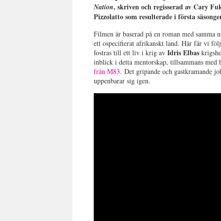
, skriven och regisserad av Cary Fu
Nation
Pizzolatto som resulterade i första säsonge
Filmen är baserad på en roman med samma n
ett ospecifierat afrikanskt land. Här får vi 
Idris Elbas
fostras till ett liv i krig av
krigshe
inblick i detta mentorskap, tillsammans med bi
från M83
.
Det gripande och gastkramande j
uppenbarar sig igen.