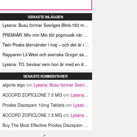
SENASTE INLÄGGEN
Lyssna: Busu formar Sveriges Blink-182 med sin nya pop-punk-rap-låt
PREMIÄR: Mio min Mio blir popmusik när Ungdom släpper sin debutvideo
Twin Peaks återvänder i maj – och det är rena heroinet enligt Showtimes boss
Rapparen Lil West och svenska Grxgvr samarbetar på den egensinniga bangern Lie To You
Lyssna: TO. bevisar vem hon är med en debut gjord för framtiden
SENASTE KOMMENTARER
algoria algo
om
Lyssna: Busu formar Sveriges Blink-182 med sin nya pop-punk-rap-låt
ACCORD ZOPICLONE 7.5 MG
om
Lyssna: Busu formar Sveriges Blink-182 med sin nya pop-punk-rap-låt
Prodes Diazepam 10mg Tablets
om
Lyssna: Busu formar Sveriges Blink-182 med sin nya pop-punk-rap-låt
ACCORD ZOPICLONE 7.5 MG
om
Lyssna: Busu formar Sveriges Blink-182 med sin nya pop-punk-rap-låt
Buy The Most Effective Prodes Diazepam Tablets In UK
om
Lyssna: B