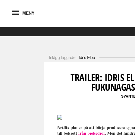
MENY
Inlägg taggade:
Idris Elba
TRAILER: IDRIS E
FUKUNAGAS
SVANT
Netflix planer på att börja producera egna
till bokjott
från biokedjor
. Men det hindra