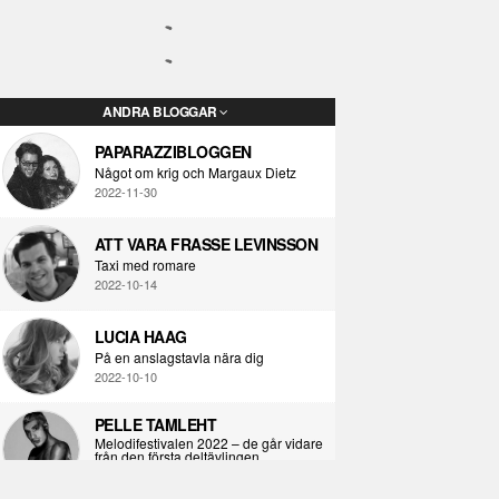
ANDRA BLOGGAR
PAPARAZZIBLOGGEN
Något om krig och Margaux Dietz
2022-11-30
ATT VARA FRASSE LEVINSSON
Taxi med romare
2022-10-14
LUCIA HAAG
På en anslagstavla nära dig
2022-10-10
PELLE TAMLEHT
Melodifestivalen 2022 – de går vidare
från den första deltävlingen
2022-02-02