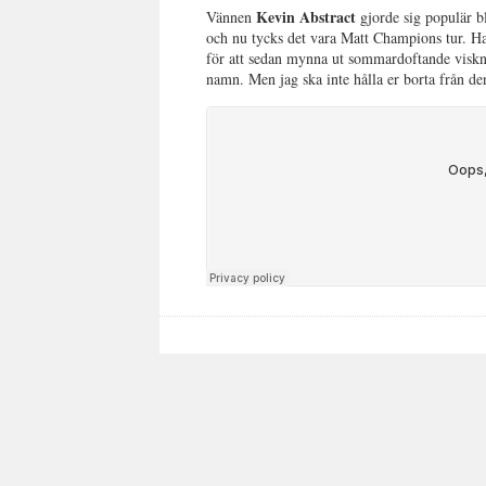
Kevin Abstract
Vännen
gjorde sig populär b
och nu tycks det vara Matt Champions tur. Ha
för att sedan mynna ut sommardoftande visknin
namn. Men jag ska inte hålla er borta från d