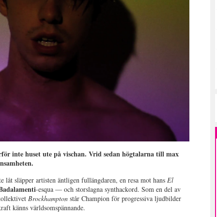
arför inte huset ute på vischan. Vrid sedan högtalarna till max
ensamheten.
e låt släpper artisten äntligen fullängdaren, en resa mot hans
El
Badalamenti
-esqua — och storslagna synthackord. Som en del av
ollektivet
Brockhampton
står Champion för progressiva ljudbilder
kraft känns världsomspännande.