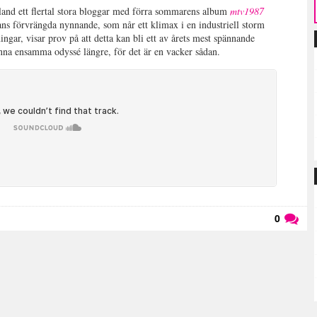
land ett flertal stora bloggar med förra sommarens album
mtv1987
ns förvrängda nynnande, som når ett klimax i en industriell storm
gar, visar prov på att detta kan bli ett av årets mest spännande
enna ensamma odyssé längre, för det är en vacker sådan.
0
Läs kommentarer (
0
)