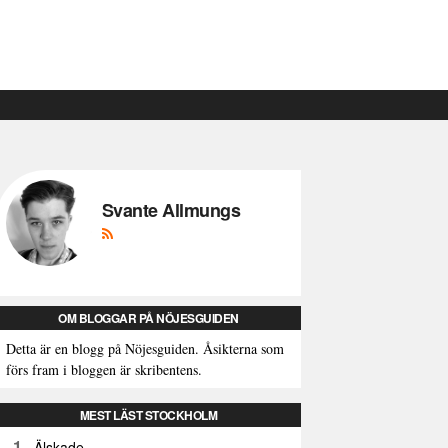
Svante Allmungs
OM BLOGGAR PÅ NÖJESGUIDEN
Detta är en blogg på Nöjesguiden. Åsikterna som
förs fram i bloggen är skribentens.
MEST LÄST STOCKHOLM
1
Älskade