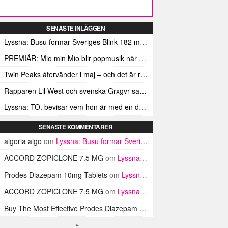
SENASTE INLÄGGEN
Lyssna: Busu formar Sveriges Blink-182 med sin nya pop-punk-rap-låt
PREMIÄR: Mio min Mio blir popmusik när Ungdom släpper sin debutvideo
Twin Peaks återvänder i maj – och det är rena heroinet enligt Showtimes boss
Rapparen Lil West och svenska Grxgvr samarbetar på den egensinniga bangern Lie To You
Lyssna: TO. bevisar vem hon är med en debut gjord för framtiden
SENASTE KOMMENTARER
algoria algo
om
Lyssna: Busu formar Sveriges Blink-182 med sin nya pop-punk-rap-låt
ACCORD ZOPICLONE 7.5 MG
om
Lyssna: Busu formar Sveriges Blink-182 med sin nya pop-punk-rap-låt
Prodes Diazepam 10mg Tablets
om
Lyssna: Busu formar Sveriges Blink-182 med sin nya pop-punk-rap-låt
ACCORD ZOPICLONE 7.5 MG
om
Lyssna: Busu formar Sveriges Blink-182 med sin nya pop-punk-rap-låt
Buy The Most Effective Prodes Diazepam Tablets In UK
om
Lyssna: B