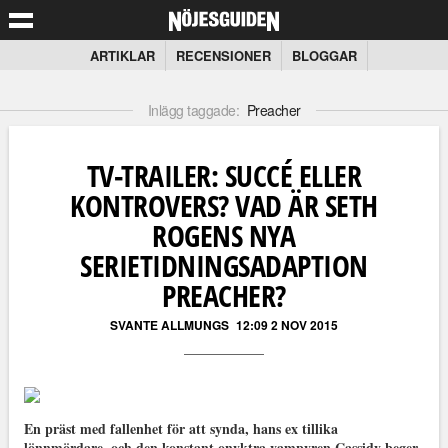
ARTIKLAR
RECENSIONER
BLOGGAR
Inlägg taggade:
Preacher
TV-TRAILER: SUCCÉ ELLER
KONTROVERS? VAD ÄR SETH
ROGENS NYA
SERIETIDNINGSADAPTION
PREACHER?
SVANTE ALLMUNGS
12:09 2 NOV 2015
En präst med fallenhet för att synda, hans ex tillika
lönnmördare, och den konstant onyktra vampyren Cassidy beger