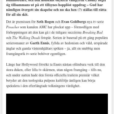
sig tillsammans ut på ett tillsynes hopplöst uppdrag – Gud har
nämligen övergett sin skapelse och nu ska hen (?) ställas till rätta
för all sin skit.
Seth Rogen
Evan Goldbergs
Det är premissen för
och
nya tv-serie
Preacher
som kanalen AMC har plockat upp – förmodligen med
förhoppningen att den kan gå i de tidigare succéerna
Breaking Bad
och
The Walking Deads
fotspår. Serien är baserad på ett gäng populära
Garth Ennis
serieromaner av
, fyllda av hedonism och våld, urspårade
änglar och gamla västernhjältars spöken – ja, allt en snubbig men
framgångsrik tv-serie behöver egentligen.
Länge har Hollywood försökt ta Ennis nästan ofilmbara verk till den
stora duken, eller lilla tv-skärmen, utan någon framgång – tills nu,
och under natten hade den första officiella trailern premiär vilket
betyder att den teologiska pulpens kultfölje äntligen kan börja
spekulera i den efterlängtade tolkningens värdighet.