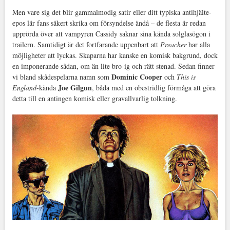
Men vare sig det blir gammalmodig satir eller ditt typiska antihjälte-
epos lär fans säkert skrika om försyndelse ändå – de flesta är redan
upprörda över att vampyren Cassidy saknar sina kända solglasögon i
trailern. Samtidigt är det fortfarande uppenbart att
Preacher
har alla
möjligheter att lyckas. Skaparna har kanske en komisk bakgrund, dock
en imponerande sådan, om än lite bro-ig och rätt stenad. Sedan finner
Dominic Cooper
vi bland skådespelarna namn som
och
This is
Joe Gilgun
England
-kända
, båda med en obestridlig förmåga att göra
detta till en antingen komisk eller gravallvarlig tolkning.