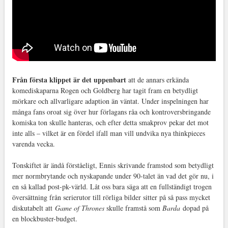
Från första klippet är det uppenbart
att de annars erkända
komediskaparna Rogen och Goldberg har tagit fram en betydligt
mörkare och allvarligare adaption än väntat. Under inspelningen har
många fans oroat sig över hur förlagans råa och kontroversbringande
komiska ton skulle hanteras, och efter detta smakprov pekar det mot
inte alls – vilket är en fördel ifall man vill undvika nya thinkpieces
varenda vecka.
Tonskiftet är ändå förståeligt, Ennis skrivande framstod som betydligt
mer normbrytande och nyskapande under 90-talet än vad det gör nu, i
en så kallad post-pk-värld. Låt oss bara säga att en fullständigt trogen
översättning från serierutor till rörliga bilder sitter på så pass mycket
diskutabelt att
Game of Thrones
skulle framstå som
Barda
dopad på
en blockbuster-budget.