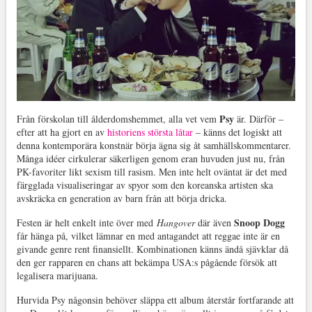
Psy
Från förskolan till ålderdomshemmet, alla vet vem
är. Därför –
efter att ha gjort en av
historiens största låtar
– känns det logiskt att
denna kontemporära konstnär börja ägna sig åt samhällskommentarer.
Många idéer cirkulerar säkerligen genom eran huvuden just nu, från
PK-favoriter likt sexism till rasism. Men inte helt oväntat är det med
färgglada visualiseringar av spyor som den koreanska artisten ska
avskräcka en generation av barn från att börja dricka.
Snoop Dogg
Festen är helt enkelt inte över med
Hangover
där även
får hänga på, vilket lämnar en med antagandet att reggae inte är en
givande genre rent finansiellt. Kombinationen känns ändå sjävklar då
den ger rapparen en chans att bekämpa USA:s pågående försök att
legalisera marijuana.
Hurvida Psy någonsin behöver släppa ett album återstår fortfarande att