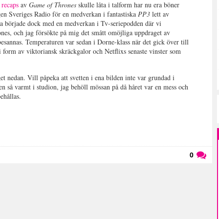
 recaps
av
Game of Thrones
skulle låta i talform har nu era böner
igen Sveriges Radio för en medverkan i fantastiska
PP3
lett av
la började dock med en medverkan i Tv-seriepodden där vi
ones, och jag försökte på mig det smått omöjliga uppdraget av
esannas. Temperaturen var sedan i Dorne-klass när det gick över till
 i form av viktoriansk skräckgalor och Netflixs senaste vinster som
get nedan. Vill påpeka att svetten i ena bilden inte var grundad i
en så varmt i studion, jag behöll mössan på då håret var en mess och
pehållas.
0
Läs kommentarer (
0
)