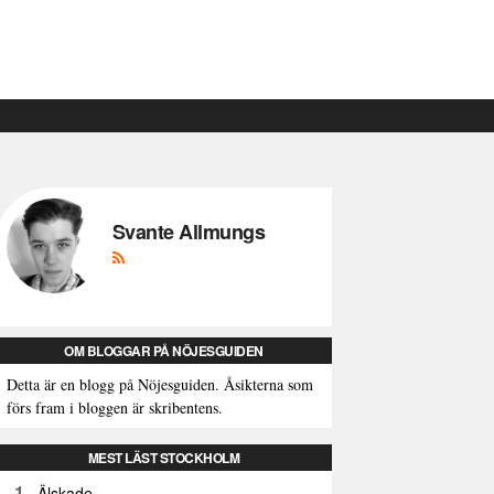
Svante Allmungs
OM BLOGGAR PÅ NÖJESGUIDEN
Detta är en blogg på Nöjesguiden. Åsikterna som
förs fram i bloggen är skribentens.
MEST LÄST STOCKHOLM
1
Älskade