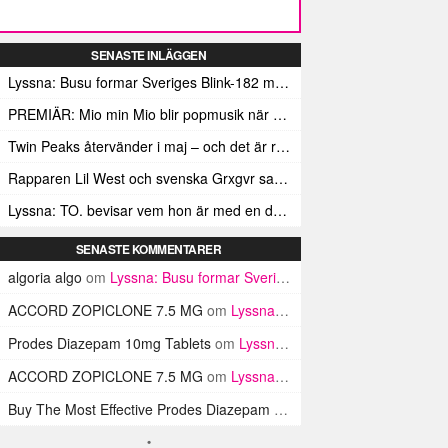
SENASTE INLÄGGEN
Lyssna: Busu formar Sveriges Blink-182 med sin nya pop-punk-rap-låt
PREMIÄR: Mio min Mio blir popmusik när Ungdom släpper sin debutvideo
Twin Peaks återvänder i maj – och det är rena heroinet enligt Showtimes boss
Rapparen Lil West och svenska Grxgvr samarbetar på den egensinniga bangern Lie To You
Lyssna: TO. bevisar vem hon är med en debut gjord för framtiden
SENASTE KOMMENTARER
algoria algo
om
Lyssna: Busu formar Sveriges Blink-182 med sin nya pop-punk-rap-låt
ACCORD ZOPICLONE 7.5 MG
om
Lyssna: Busu formar Sveriges Blink-182 med sin nya pop-punk-rap-låt
Prodes Diazepam 10mg Tablets
om
Lyssna: Busu formar Sveriges Blink-182 med sin nya pop-punk-rap-låt
ACCORD ZOPICLONE 7.5 MG
om
Lyssna: Busu formar Sveriges Blink-182 med sin nya pop-punk-rap-låt
Buy The Most Effective Prodes Diazepam Tablets In UK
om
Lyssna: B