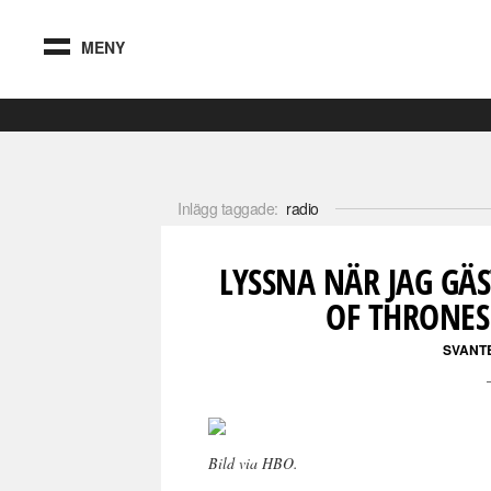
MENY
Inlägg taggade:
radio
LYSSNA NÄR JAG GÄ
OF THRONES
SVANT
Bild via HBO.