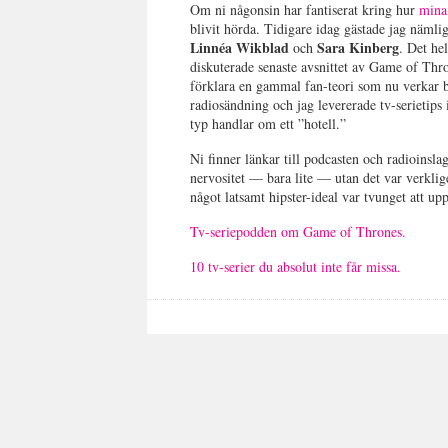
Om ni någonsin har fantiserat kring hur
mina
blivit hörda. Tidigare idag gästade jag näml
Linnéa Wikblad
Sara Kinberg
och
. Det he
diskuterade senaste avsnittet av Game of Thr
förklara en gammal fan-teori som nu verkar b
radiosändning och jag levererade tv-serietips
typ handlar om ett ”hotell.”
Ni finner länkar till podcasten och radioinsla
nervositet — bara lite — utan det var verklig
något latsamt hipster-ideal var tvunget att up
Tv-seriepodden om Game of Thrones.
10 tv-serier du absolut inte får missa.