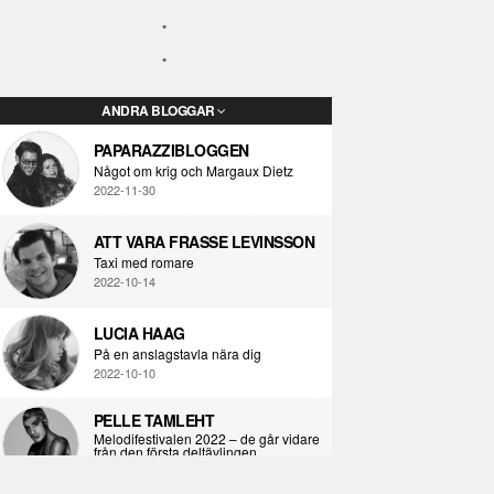
ANDRA BLOGGAR
PAPARAZZIBLOGGEN
Något om krig och Margaux Dietz
2022-11-30
ATT VARA FRASSE LEVINSSON
Taxi med romare
2022-10-14
LUCIA HAAG
På en anslagstavla nära dig
2022-10-10
PELLE TAMLEHT
Melodifestivalen 2022 – de går vidare
från den första deltävlingen
2022-02-02