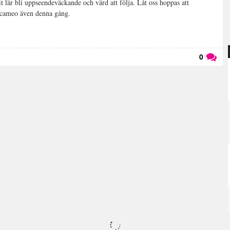
it lär bli uppseendeväckande och värd att följa. Låt oss hoppas att
n cameo även denna gång.
0
Läs kommentarer (
0
)