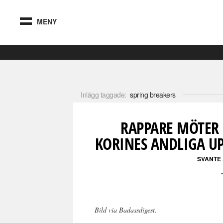
MENY
Inlägg taggade:
spring breakers
RAPPARE MÖTER
KORINES ANDLIGA UP
SVANTE
Bild via Badassdigest.