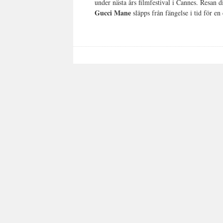
under nästa års filmfestival i Cannes. Resan d
Gucci Mane
släpps från fängelse i tid för e