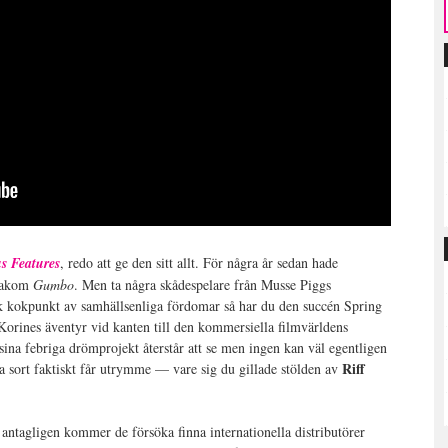
s Features
, redo att ge den sitt allt. För några år sedan hade
 bakom
Gumbo
. Men ta några skådespelare från Musse Piggs
k kokpunkt av samhällsenliga fördomar så har du den succén Spring
Korines äventyr vid kanten till den kommersiella filmvärldens
t sina febriga drömprojekt återstår att se men ingen kan väl egentligen
Riff
a sort faktiskt får utrymme — vare sig du gillade stölden av
antagligen kommer de försöka finna internationella distributörer