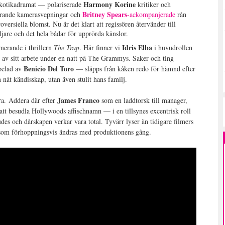
Harmony Korine
rkotikadramat — polariserade
kritiker och
Britney Spears
erande kamerasvepningar och
-ackompanjerade
rån
roversiella blomst. Nu är det klart att regissören återvänder till
are och det hela bådar för upprörda känslor.
Idris Elba
rmerande i thrillern
The Trap
. Här finner vi
i huvudrollen
n av sitt arbete under en natt på The Grammys. Saker och ting
Benicio Del Toro
pelad av
— släpps från kåken redo för hämnd efter
 nåt kändisskap, utan även stulit hans familj.
James Franco
ra.
Addera där efter
som en laddtorsk till manager,
tt besudla Hollywoods affischnamn — i en tillsynes excentrisk roll
des och dårskapen verkar vara total. Tyvärr lyser än tidigare filmers
t som förhoppningsvis ändras med produktionens gång.