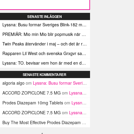
SENASTE INLÄGGEN
Lyssna: Busu formar Sveriges Blink-182 med sin nya pop-punk-rap-låt
PREMIÄR: Mio min Mio blir popmusik när Ungdom släpper sin debutvideo
Twin Peaks återvänder i maj – och det är rena heroinet enligt Showtimes boss
Rapparen Lil West och svenska Grxgvr samarbetar på den egensinniga bangern Lie To You
Lyssna: TO. bevisar vem hon är med en debut gjord för framtiden
SENASTE KOMMENTARER
algoria algo
om
Lyssna: Busu formar Sveriges Blink-182 med sin nya pop-punk-rap-låt
ACCORD ZOPICLONE 7.5 MG
om
Lyssna: Busu formar Sveriges Blink-182 med sin nya pop-punk-rap-låt
Prodes Diazepam 10mg Tablets
om
Lyssna: Busu formar Sveriges Blink-182 med sin nya pop-punk-rap-låt
ACCORD ZOPICLONE 7.5 MG
om
Lyssna: Busu formar Sveriges Blink-182 med sin nya pop-punk-rap-låt
Buy The Most Effective Prodes Diazepam Tablets In UK
om
Lyssna: B