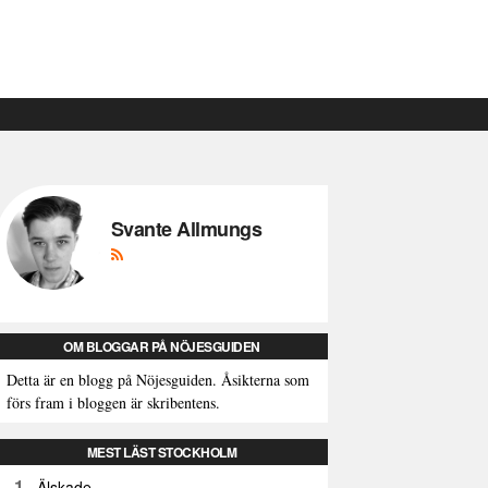
Svante Allmungs
OM BLOGGAR PÅ NÖJESGUIDEN
Detta är en blogg på Nöjesguiden. Åsikterna som
förs fram i bloggen är skribentens.
MEST LÄST STOCKHOLM
1
Älskade