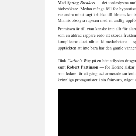
Med
Spring Breakers
— det tonårslystna na
biobesökare. Medan många föll för hypnotis
var andra minst sagt kritiska till filmens kont
Miamis obskyra rapscen med en andlig uppfölj
Premissen är till ytan kanske inte allt för ala
som en åldrad rappare redo att skörda frukte
kompliceras dock när en fd medarbetare — s
upptäckten att inte bara har den gamle vännen
Tänk
Carlito’s Way
på en hämndlysten drogy
Robert Pattinson
samt
— för Korine älskar a
som ledare för ett gäng uzi-armerade surferdu
kvinnliga protagonister i sin frånvaro, någo