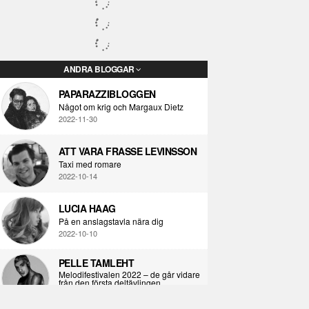
ANDRA BLOGGAR
PAPARAZZIBLOGGEN
Något om krig och Margaux Dietz
2022-11-30
ATT VARA FRASSE LEVINSSON
Taxi med romare
2022-10-14
LUCIA HAAG
På en anslagstavla nära dig
2022-10-10
PELLE TAMLEHT
Melodifestivalen 2022 – de går vidare
från den första deltävlingen
2022-02-02