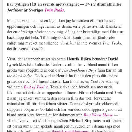
har tydligen fått en svensk motsvarighet —
dramathriller
SVT:s
är Sveriges
.
Jordskott
Twin Peaks
Men det var ju endast en lögn, kan jag konstatera efter att ha sett
upplösningen och inget annat av denna serie på tio avsnitt. Kanske är
det ett dåraktigt påstående av mig, då jag har bristfälligt med fakta att
backa upp det hela. Tillåt mig dock att kontra med en jämförelse
enligt mig mycket mer slående:
Jordskott
är inte svenska
Twin Peaks
,
det är svenska
Troll 2
.
Henrik Björn
David
Visst, det är uppenbart att skaparen
beundrar
Lynch
klassiska kultserie. Under avsnittet tas vi bland annat till en
grotta vars spegelbild är den där
The Bookhouse Boys
fann kartan till
the black lodge
. Dock verkar Henrik ha funnit den plats där endast
gräsrökare och b-filmsentusiaster kan finna ro, en Youtube-sökning
vid namn
Best of Troll 2
. Testa själva, och försök sen motstrida
faktumet att detta är en uppenbar influens. För er obekanta med
Troll
2
kan jag enkelt summera den som en film där troll förvandlar
människor till för dem ätbara växter. Denna obskyra skräckkomedi
släpptes i början av 90-talet och har sen dess odödliggjorts genom att
bland annat vara föremålet för dokumentären
Best Worst Movie
—
Michael Stephenson
vilket även var ett sätt för regissören
att hantera
ett barntrauma, han spelade nämligen huvudrollen i denna saga med
häxor och troll — samt en
ikonisk replikleverans
, där karaktären