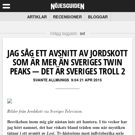
ARTIKLAR
RECENSIONER
BLOGGAR
Inlägg taggade:
svt
JAG SÅG ETT AVSNITT AV JORDSKOTT
SOM ÄR MER ÄN SVERIGES TWIN
PEAKS — DET ÄR SVERIGES TROLL 2
SVANTE ALLMUNGS
9:04 21 APR 2015
Bilder från Jordskott via Sveriges Television.
Besvikelsen inom mig går nästan inte att hantera. I tio veckor har
jag hört namnet, det har viskats bland träden som när mystiken
tätnar i ett avsnitt av
. Tv-historiens mest inflytelserika serie
Lost