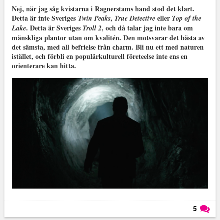
Nej, när jag såg kvistarna i Ragnerstams hand stod det klart.
Detta är inte Sveriges
,
eller
Twin Peaks
True Detective
Top of the
. Detta är Sveriges
, och då talar jag inte bara om
Lake
Troll 2
mänskliga plantor utan om kvalitén. Den motsvarar det bästa av
det sämsta, med all befrielse från charm. Bli nu ett med naturen
istället, och förbli en populärkulturell företeelse inte ens en
orienterare kan hitta.
5