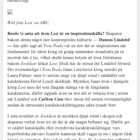
obeskrivligt.
Bild från Lost via ABC.
Borde vi anta att även
är en inspirationskälla?
Lost
Skaparen
Damon Lindelof
bakom denna något mer kontemporära kultserie —
—
har själv sagt att
Twin Peaks
var en stor del av inspirationen när
fundamentet för idéen kring en grupp människor strandsatta på en
mystisk öde ö las, vilket skulle kunna betyda att även författarna
bakom
Jordskott
älskar
Lost.
Dock har de missat det Lindelof förstod.
Det övernaturliga i
Twin Peaks
fanns i mysteriet kring mordet på
Laura Palmer, men tv-seriens magi var djupt rotad i samhället och
karaktärerna David Lynch skildrade. Mystiken fanns även i djungeln
kring
Lost
men det som fångade många var de fängslande
karaktärerna, därför tappade även en stor del av tittarna tron i serien
Carlton Cuse
när Lindelof och
blev slavar till seriens övernaturlighet
medan de intressanta karaktärsskildringarna sakta tynade bort.
I sista avsnittet av
Jordskott
är mystiken djupt rotad i skogen och
skaparna verkar även tro att det är där magin befinner sig. Därför ges
vi istället känslokalla eller överdrivna karaktärsskildringar, vars
hyperboliska närvaro framför kameran skall vagga in oss i någon falsk
känsla av sensation. Säg vad en vill om
Twin Peaks
men hur urflippat