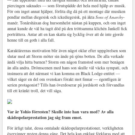
piercingen saknades — som förutspådde det hela med hjälp av musik.
För om inget annat hjälper, förlita dig då på ett montage där musiken
pendlar mellan diegesisk och ickediegesisk, på äkta
Sons of Anarchy
-
manér. Tonårshäxan dog hursomhelst nästan på kuppen, och om inget
annat kunde de väl ha tagit död på den tröttsamma klichén Jankell fick
porträttera. Antar att en kan skatta sig lycklig över att de inte gjorde
henne till en goth i alla fall.
Karaktärernas motivation blir även något oklar efter uppgörelsen som
slutar med att Storm möter sin ände på sjöns botten. De alla verkade
ändå vilja hitta barnen? Storm om någon framstod som mer benägen
än alla andra. Drömscenen med hans son skulle väl väcka sympati, och
insinuera att det närmast vi kan komma en Black Lodge-entitet —
vilket säger en del om svenskars förakt mot finnar — egentligen är
serien protagonist? Tills han överdoserar på jordskott och förvandlas
till ett kränkt troll, det vill säga.
Var är Yohio förresten? Skulle inte han vara med? Av alla
skådespelarprestation jag såg fram emot.
För ärligt talat, dessa omtalade skådespelarprestationer, verkligheten
övervinner myten denna gång. Det hela kan enklast förklaras med att