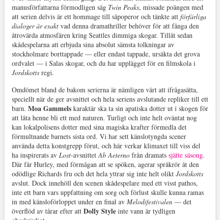
manusförfattarna förmodligen såg
Twin Peaks
, missade poängen med
att serien delvis är ett hommage till såpoperor och tänkte att
förfärliga
dialoger är exakt
vad denna dramathriller behöver för att fånga den
åtrovärda atmosfären kring Seattles dimmiga skogar. Tillåt sedan
skådespelarna att erbjuda sina absolut sämsta tolkningar av
stockholmare borttappade — eller endast tappade, ursäkta det grova
ordvalet — i Salas skogar, och du har upplägget för en filmskola i
Jordskotts
regi.
Omdömet bland de bakom serierna är nämligen värt att ifrågasätta,
speciellt när de ger avsnittet och hela seriens avslutande repliker till ett
Moa Gammels
barn.
karaktär ska ta sin apatiska dotter ut i skogen för
att låta henne bli ett med naturen. Turligt och inte helt oväntat nog
kan lokalpolisens dotter med sina magiska krafter förmedla det
förmultnande barnets sista ord. Vi har sett känslotyngda scener
använda detta konstgrepp förut, och här verkar klimaxet till viss del
ha inspirerats av
Lost
-avsnittet
Ab Aeterno
från dramats
sjätte säsong
.
Där får Hurley, med förmågan att se spöken, agerar språkrör åt den
odödlige Richards fru och det hela yttrar sig inte helt olikt
Jordskotts
avslut. Dock innehöll den scenen skådespelare med ett visst pathos,
inte ett barn vars uppfattning om sorg och förlust skulle kunna ramas
in med känsloförloppet under en final av
Melodifestivalen
— det
Dolly Style
överflöd av tårar efter att
inte vann är tydligen