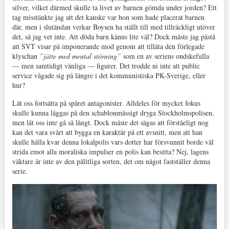
silver, vilket därmed skulle ta livet av barnen gömda under jorden? Ett
tag misstänkte jag att det kanske var hon som hade placerat barnen
där, men i slutändan verkar Boysen ha ställt till med tillräckligt utöver
det, så jag vet inte. Att döda barn känns lite väl? Dock måste jag påstå
att SVT visar på imponerande mod genom att tillåta den förlegade
klyschan
”jätte med mental störning”
som en av seriens ondskefulla
— men samtidigt vänliga — figurer. Det trodde ni inte att public
service vågade sig på längre i det kommunistiska PK-Sverige, eller
hur?
Låt oss fortsätta på spåret antagonister. Alldeles för mycket fokus
skulle kunna läggas på den schablonmässigt dryga Stockholmspolisen,
men låt oss inte gå så långt. Dock måste det sägas att förståeligt nog
kan det vara svårt att bygga en karaktär på ett avsnitt, men att han
skulle hålla kvar denna lokalpolis vars dotter har försvunnit borde väl
strida emot alla moraliska impulser en polis kan besitta? Nej, lagens
väktare är inte av den pålitliga sorten, det om något fastställer denna
serie.