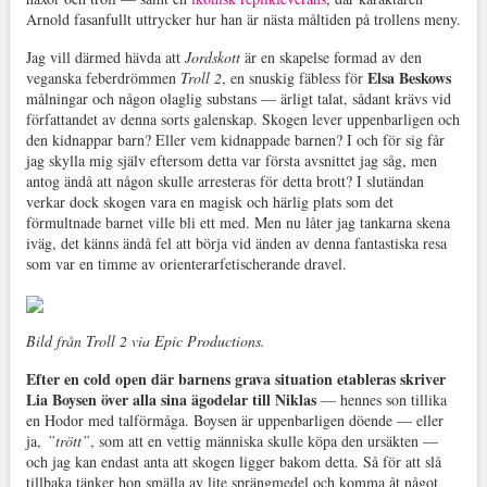
Arnold fasanfullt uttrycker hur han är nästa måltiden på trollens meny.
Jag vill därmed hävda att
Jordskott
är en skapelse formad av den
Elsa Beskows
veganska feberdrömmen
Troll 2
, en snuskig fäbless för
målningar och någon olaglig substans — ärligt talat, sådant krävs vid
författandet av denna sorts galenskap. Skogen lever uppenbarligen och
den kidnappar barn? Eller vem kidnappade barnen? I och för sig får
jag skylla mig själv eftersom detta var första avsnittet jag såg, men
antog ändå att någon skulle arresteras för detta brott? I slutändan
verkar dock skogen vara en magisk och härlig plats som det
förmultnade barnet ville bli ett med. Men nu låter jag tankarna skena
iväg, det känns ändå fel att börja vid änden av denna fantastiska resa
som var en timme av orienterarfetischerande dravel.
Bild från Troll 2 via Epic Productions.
Efter en cold open där barnens grava situation etableras skriver
Lia Boysen
över alla sina ägodelar till Niklas
— hennes son tillika
en Hodor med talförmåga. Boysen är uppenbarligen döende — eller
ja,
”trött”
, som att en vettig människa skulle köpa den ursäkten —
och jag kan endast anta att skogen ligger bakom detta. Så för att slå
tillbaka tänker hon smälla av lite sprängmedel och komma åt något