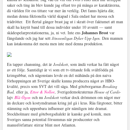
saker och ting än blev kunde jag oftast tro på många av karaktärerna,
då världen för oss tittare var mer än verklig. Det fanns hjärta där,
medan denna fiktionella värld skapad i Sala endast har mossa och
trädrötter. Ett flertal gånger brast jag ut i skratt över faktumet att man
skall ha knytit band till dessa individer under 10 avsnitt — samt
Johannes Brost
skådespelarprestationerna, ja, ni vet. Inte ens
var
fängslande och jag har sett
Jönssonligan Dyker Upp Igen.
Den mannen
kan åstakomma det mesta men inte med denna produktion.
En tapper chansning, det är
Jordskott
, som ändå verkar ha fått något
av ett följe. Samtidigt är vi som ett tv-tittande folk svältfödda på
krimgubbar, och någonstans levde en del måhända på den naiva
förhoppningen att Sverige skulle kunna producera något av HBO-
kvalité, precis som SVT det vill säga. Med göteborgarnas
Breaking
Bad,
eller ja,
Ettor & Nollor
,
S
verigedemokraternas
House of Cards
-
lajv
Blå Ögon
och nu
Jordskott
verkar dock drömmen om något mer
än deckare och kostymdraman kring jul gå i kras. Råa färgtoner, bitter
stämning och uppenbara influenser gör nämligen inte dramat.
Stockholmare med göteborgsdialekt är kanske god komik, men
Sveriges sanna potential försummas när producenter och
manusförfattare stirrar blint mot Atlanten.