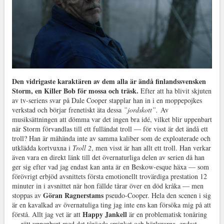
Den vidrigaste karaktären av dem alla är ändå finlandssvensken
Storm, en Killer Bob för mossa och träsk.
Efter att ha blivit skjuten
av tv-seriens svar på Dale Cooper stapplar han in i en moppepojkes
verkstad och börjar frenetiskt äta dessa
”jordskott”.
Av
musiksättningen att dömma var det ingen bra idé, vilket blir uppenbart
när Storm förvandlas till ett fulländat troll — för visst är det ändå ett
troll? Han är måhända inte av samma kaliber som de exploaterade och
utklädda kortvuxna i
Troll 2
, men visst är han allt ett troll. Han verkar
även vara en direkt länk till det övernaturliga delen av serien då han
ger sig efter vad jag endast kan anta är en Beskow-esque häxa — som
förövrigt erbjöd avsnittets första emotionellt trovärdiga prestation 12
minuter in i avsnittet när hon fällde tårar över en död kråka — men
Göran Ragnerstams
stoppas av
pseudo-Cooper. Hela den scenen i sig
är en kavalkad av övernatuliga ting jag inte ens kan försöka mig på att
Happy Jankell
förstå. Allt jag vet är att
är en problematisk tonåring
— rätt uppenbart med det tårögda sminket och hörlurarna, endast