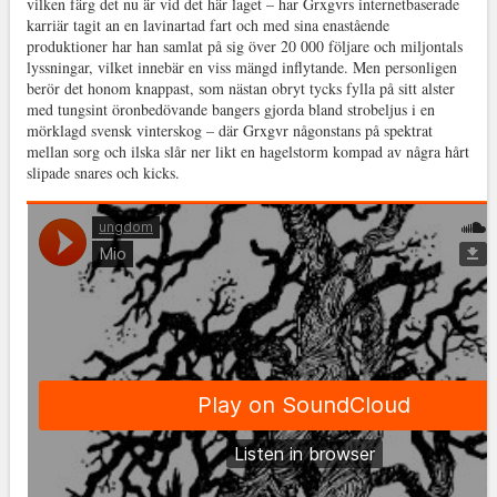
vilken färg det nu är vid det här laget – har Grxgvrs internetbaserade
karriär tagit an en lavinartad fart och med sina enastående
produktioner har han samlat på sig över 20 000 följare och miljontals
lyssningar, vilket innebär en viss mängd inflytande. Men personligen
berör det honom knappast, som nästan obryt tycks fylla på sitt alster
med tungsint öronbedövande bangers gjorda bland strobeljus i en
mörklagd svensk vinterskog – där Grxgvr någonstans på spektrat
mellan sorg och ilska slår ner likt en hagelstorm kompad av några hårt
slipade snares och kicks.