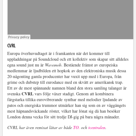
CVRL
Europa överhuvudtaget är i framkanten när det kommer till
uppladdningar på Soundcloud och ett kollektiv som skapar sitt alldeles
egna sound just nu är
Wavemob
. Bestående främst av europeiska
medlemmar är ljudbilden ett hopkok av den elektroniska musik dessa
20-någonting gamla producenter har vuxit upp med i Europa, från
grime och dubstep till eurodance med en skvätt av amerikansk trap.
Ett av de mest spännande namnen bland den stora samling talanger är
CVRL
svenska
vars följe växer stadigt. Genom att kombinera
färgstarka tillika eurovibrerande synthar med melodier ljudande av
patos och energiska trummor utmärker han sig som en av våggängets
mest häpnandsväckande röster, vilket har lönat sig då han besöker
London denna vecka för sitt tredje DJ-gig på bara några månader.
CVRL har även remixat låtar av både
TO.
och
tcentralen
.