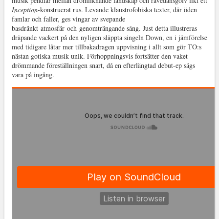
musik pendlar mellan drömliknande landskap och ravedansgolv likt ett
Inception
-konstruerat rus. Levande klaustrofobiska texter, där öden
famlar och faller, ges vingar av svepande
basdränkt atmosfär och genomträngande sång. Just detta illustreras
dräpande vackert på den nyligen släppta singeln Down, en i jämförelse
med tidigare låtar mer tillbakadragen uppvisning i allt som gör TO:s
nästan gotiska musik unik. Förhoppningsvis fortsätter den vaket
drömmande föreställningen snart, då en efterlängtad debut-ep sägs
vara på ingång.