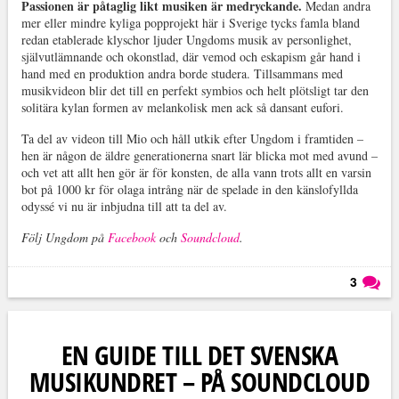
Passionen är påtaglig likt musiken är medryckande.
Medan andra
mer eller mindre kyliga popprojekt här i Sverige tycks famla bland
redan etablerade klyschor ljuder Ungdoms musik av personlighet,
självutlämnande och okonstlad, där vemod och eskapism går hand i
hand med en produktion andra borde studera. Tillsammans med
musikvideon blir det till en perfekt symbios och helt plötsligt tar den
solitära kylan formen av melankolisk men ack så dansant eufori.
Ta del av videon till Mio och håll utkik efter Ungdom i framtiden –
hen är någon de äldre generationerna snart lär blicka mot med avund –
och vet att allt hen gör är för konsten, de alla vann trots allt en varsin
bot på 1000 kr för olaga intrång när de spelade in den känslofyllda
odyssé vi nu är inbjudna till att ta del av.
Följ Ungdom på
Facebook
och
Soundcloud
.
3
Läs kommentarer (
3
)
EN GUIDE TILL DET SVENSKA
MUSIKUNDRET – PÅ SOUNDCLOUD