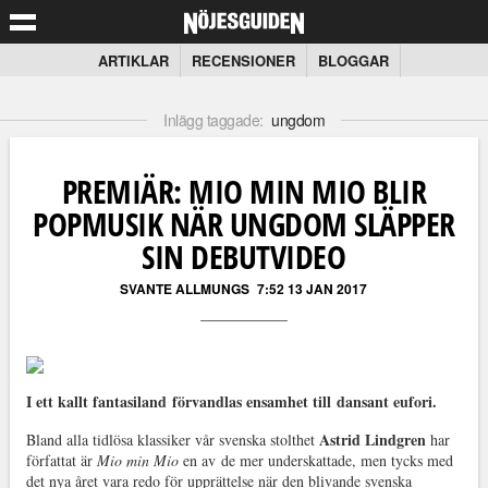
ARTIKLAR
RECENSIONER
BLOGGAR
Inlägg taggade:
ungdom
PREMIÄR: MIO MIN MIO BLIR
POPMUSIK NÄR UNGDOM SLÄPPER
SIN DEBUTVIDEO
SVANTE ALLMUNGS
7:52 13 JAN 2017
I ett kallt fantasiland förvandlas ensamhet till dansant eufori.
Astrid Lindgren
Bland alla tidlösa klassiker vår svenska stolthet
har
författat är
Mio min Mio
en av de mer underskattade, men tycks med
det nya året vara redo för upprättelse när den blivande svenska