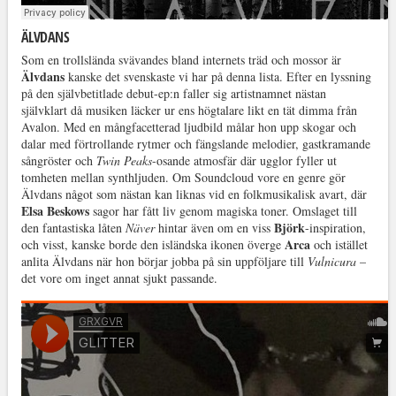
ÄLVDANS
Som en trollslända svävandes bland internets träd och mossor är
Älvdans
kanske det svenskaste vi har på denna lista. Efter en lyssning
på den självbetitlade debut-ep:n faller sig artistnamnet nästan
självklart då musiken läcker ur ens högtalare likt en tät dimma från
Avalon. Med en mångfacetterad ljudbild målar hon upp skogar och
dalar med förtrollande rytmer och fängslande melodier, gastkramande
sångröster och
Twin Peaks
-osande atmosfär där ugglor fyller ut
tomheten mellan synthljuden. Om Soundcloud vore en genre gör
Älvdans något som nästan kan liknas vid en folkmusikalisk avart, där
Elsa Beskows
sagor har fått liv genom magiska toner. Omslaget till
Björk
den fantastiska låten
Näver
hintar även om en viss
-inspiration,
Arca
och visst, kanske borde den isländska ikonen överge
och istället
anlita Älvdans när hon börjar jobba på sin uppföljare till
Vulnicura
–
det vore om inget annat sjukt passande.