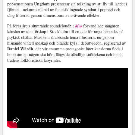
Ungdom
popsensationen
presenterar sin tolkning av att fly till landet i
fjärran – ackompanjerad av fantasiklingande synthar i popregi och
sång filtrerad genom dimensioner av svävande effekter.
På förra årets slumrande soundcloudhit
Mio
förvandlade sångaren
känslan av utanförskap i Stockholm till en ode för unga bärandes på
psykisk ohälsa. Musikens drabbande tema illustreras nu genom
hisnande vinterlandskap och bitande kyla i debutvideon, regisserad av
Daniel Wårdh
, där vår ensamma protagonist låter känslorna flöda i
hopp om att någon ska höra längs de oändliga snötäckena och bland
trädens folkloristiska labyrinter.