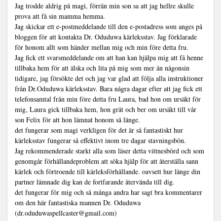
Jag trodde aldrig på magi, förrän min son sa att jag hellre skulle
prova att få sin mamma hemma.
Jag skickar ett e-postmeddelande till den e-postadress som anges på
bloggen för att kontakta Dr. Oduduwa kärleksstav. Jag förklarade
för honom allt som händer mellan mig och min före detta fru.
Jag fick ett svarsmeddelande om att han kan hjälpa mig att få henne
tillbaka hem för att älska och lita på mig som mer än någonsin
tidigare, jag försökte det och jag var glad att följa alla instruktioner
från Dr.Oduduwa kärleksstav. Bara några dagar efter att jag fick ett
telefonsamtal från min före detta fru Laura, bad hon om ursäkt för
mig, Laura gick tillbaka hem, hon grät och ber om ursäkt till vår
son Felix för att hon lämnat honom så länge.
det fungerar som magi verkligen för det är så fantastiskt hur
kärleksstav fungerar så effektivt inom tre dagar stavningsbön.
Jag rekommenderade starkt alla som läser detta vittnesbörd och som
genomgår förhållandeproblem att söka hjälp för att återställa sann
kärlek och förtroende till kärleksförhållande. oavsett hur länge din
partner lämnade dig kan de fortfarande återvända till dig.
det fungerar för mig och så många andra har sagt bra kommentarer
om den här fantastiska mannen Dr. Oduduwa
(dr.oduduwaspellcaster@gmail.com)