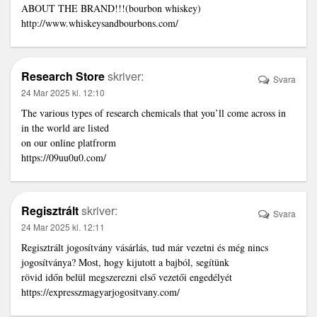
ABOUT THE BRAND!!!(bourbon whiskey)
http://www.whiskeysandbourbons.com/
Research Store
skriver:
Svara
24 Mar 2025 kl. 12:10
The various types of research chemicals that you’ll come across in
in the world are listed
on our online platfrorm
https://09uu0u0.com/
Regisztrált
skriver:
Svara
24 Mar 2025 kl. 12:11
Regisztrált jogosítvány vásárlás, tud már vezetni és még nincs
jogosítványa? Most, hogy kijutott a bajból, segítünk
rövid időn belül megszerezni első vezetői engedélyét
https://expresszmagyarjogositvany.com/