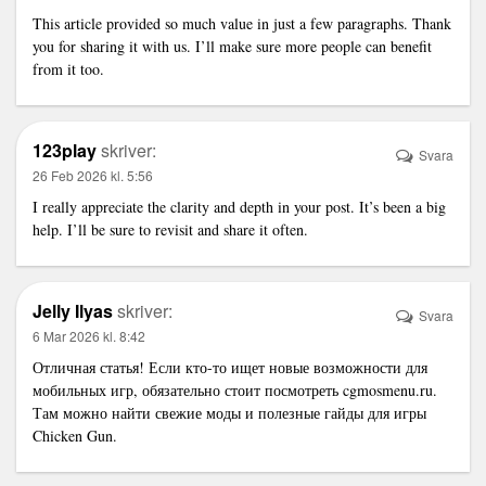
This article provided so much value in just a few paragraphs. Thank
you for sharing it with us. I’ll make sure more people can benefit
from it too.
123play
skriver:
Svara
26 Feb 2026 kl. 5:56
I really appreciate the clarity and depth in your post. It’s been a big
help. I’ll be sure to revisit and share it often.
Jelly Ilyas
skriver:
Svara
6 Mar 2026 kl. 8:42
Отличная статья! Если кто-то ищет новые возможности для
мобильных игр, обязательно стоит посмотреть
cgmosmenu.ru
.
Там можно найти свежие моды и полезные гайды для игры
Chicken Gun.