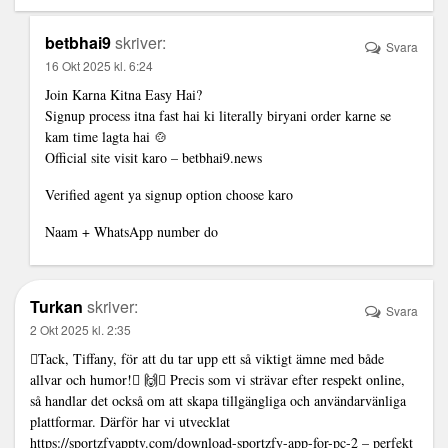
betbhai9
skriver:
Svara
16 Okt 2025 kl. 6:24
Join Karna Kitna Easy Hai?
Signup process itna fast hai ki literally biryani order karne se
kam time lagta hai 🍲
Official site visit karo – betbhai9.news
Verified agent ya signup option choose karo
Naam + WhatsApp number do
Turkan
skriver:
Svara
2 Okt 2025 kl. 2:35
Tack, Tiffany, för att du tar upp ett så viktigt ämne med både
allvar och humor! 🙌 Precis som vi strävar efter respekt online,
så handlar det också om att skapa tillgängliga och användarvänliga
plattformar. Därför har vi utvecklat
https://sportzfyapptv.com/download-sportzfy-app-for-pc-2
– perfekt