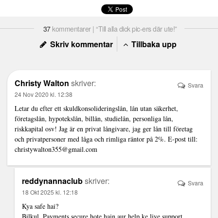
37
kommentarer | “Till alla dick pic-ers där ute!”
Skriv kommentar
Tillbaka upp
Christy Walton
skriver:
Svara
24 Nov 2020 kl. 12:38
Letar du efter ett skuldkonsolideringslån, lån utan säkerhet,
företagslån, hypotekslån, billån, studielån, personliga lån,
riskkapital osv! Jag är en privat långivare, jag ger lån till företag
och privatpersoner med låga och rimliga räntor på 2%. E-post till:
christywalton355@gmail.com
reddynannaclub
skriver:
Svara
18 Okt 2025 kl. 12:18
Kya safe hai?
Bilkul. Payments secure hote hain aur help ke liye support