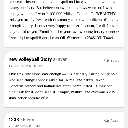
contacted this man and he did a spell and he gave me the winning
lottery numbers. But believe me when the draws were out I was
among winners. I won 2.100.000 Million Dollars. Dr WEALTHY
truly you are the best, with this man you can win millions of money
through lottery. I am so very happy to meet this man, I will forever
be grateful to you. Email him for your own winning lottery numbers
[
wealthylovespell@gmail.com
OR WhatsApp +2348105150446
new volleyball Story
skriver:
Svara
14 Feb 2026 kl. 10:35
That link title alone says enough — it’s basically calling out people
who send things nobody asked for. A real and natural take?
Honestly, respect and boundaries aren’t complicated. If someone
didn’t ask for it, don’t send it. Simple, mature, and everyone’s day
stays better because of it
123K
skriver:
Svara
26 Feb 2026 kl. 5:48