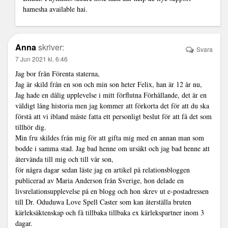
hamesha available hai.
Anna
skriver:
Svara
7 Jun 2021 kl. 6:46
Jag bor från Förenta staterna,
Jag är skild från en son och min son heter Felix, han är 12 år nu,
Jag hade en dålig upplevelse i mitt förflutna Förhållande, det är en
väldigt lång historia men jag kommer att förkorta det för att du ska
förstå att vi ibland måste fatta ett personligt beslut för att få det som
tillhör dig.
Min fru skildes från mig för att gifta mig med en annan man som
bodde i samma stad. Jag bad henne om ursäkt och jag bad henne att
återvända till mig och till vår son,
för några dagar sedan läste jag en artikel på relationsbloggen
publicerad av Maria Anderson från Sverige, hon delade en
livsrelationsupplevelse på en blogg och hon skrev ut e-postadressen
till Dr. Oduduwa Love Spell Caster som kan återställa bruten
kärleksäktenskap och få tillbaka tillbaka ex kärlekspartner inom 3
dagar.