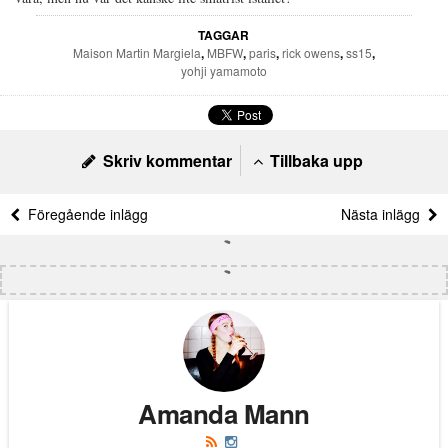
TAGGAR
Maison Martin Margiela
,
MBFW
,
paris
,
rick owens
,
ss15
,
yohji yamamoto
Skriv kommentar
Tillbaka upp
Föregående inlägg
Nästa inlägg
Amanda Mann