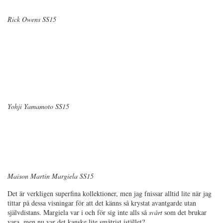
Rick Owens SS15
Yohji Yamamoto SS15
Maison Martin Margiela SS15
Det är verkligen superfina kollektioner, men jag fnissar alltid lite när jag
tittar på dessa visningar för att det känns så krystat avantgarde utan
självdistans. Margiela var i och för sig inte alls så
svårt
som det brukar
vara, men nu var det kanske lite småtrist istället?