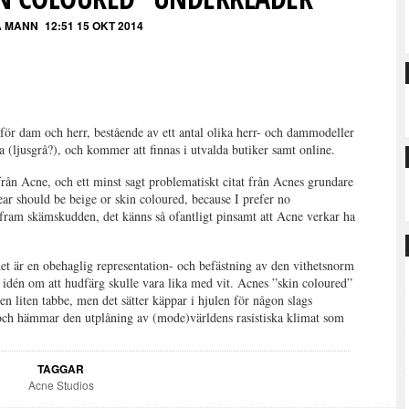
 MANN
12:51 15 OKT 2014
för dam och herr, bestående av ett antal olika herr- och dammodeller
ra (ljusgrå?), och kommer att finnas i utvalda butiker samt online.
från Acne, och ett minst sagt problematiskt citat från Acnes grundare
r should be beige or skin coloured, because I prefer no
 fram skämskudden, det känns så ofantligt pinsamt att Acne verkar ha
et är en obehaglig representation- och befästning av den vithetsnorm
 idén om att hudfärg skulle vara lika med vit. Acnes ”skin coloured”
n liten tabbe, men det sätter käppar i hjulen för någon slags
och hämmar den utplåning av (mode)världens rasistiska klimat som
TAGGAR
Acne Studios