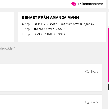
15 kommentarer
SENAST FRÅN AMANDA MANN
4 Sep | !BYE BYE BABY! Den sista bevakningen av Fashion Week Stockholm – och med den de sista skrivna orden (här)
3 Sep | DIANA ORVING SS18
1 Sep | LAZOSCHMIDL SS18
derkläder”
Svara
Svara