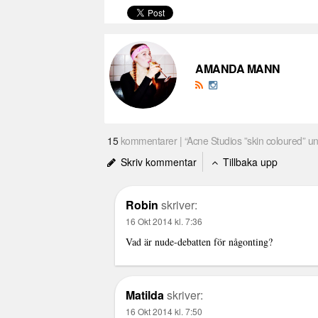
AMANDA MANN
15
kommentarer | “Acne Studios ”skin coloured” un
Skriv kommentar
Tillbaka upp
Robin
skriver:
16 Okt 2014 kl. 7:36
Vad är nude-debatten för någonting?
Matilda
skriver:
16 Okt 2014 kl. 7:50