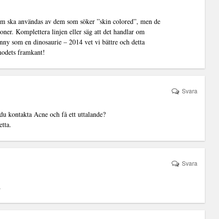
som ska användas av dem som söker ”skin colored”, men de
toner. Komplettera linjen eller säg att det handlar om
nny som en dinosaurie – 2014 vet vi bättre och detta
modets framkant!
Svara
u kontakta Acne och få ett uttalande?
tta.
Svara
.