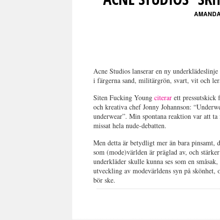
AMANDA
Acne Studios lanserar en ny underklädeslinje 
i färgerna sand, militärgrön, svart, vit och le
Siten Fucking Young
citerar
ett pressutskick 
och kreativa chef Jonny Johannson: “Underwea
underwear”. Min spontana reaktion var att ta
missat hela nude-debatten.
Men detta är betydligt mer än bara pinsamt, d
som (mode)världen är präglad av, och stärker
underkläder skulle kunna ses som en småsak, e
utveckling av modevärldens syn på skönhet, 
bör ske.