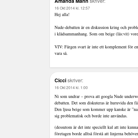
Amanda Mann
skriver:
16 Okt 2014 kl. 12:57
Hej alla!
Nude-debatten är en diskussion kring och proble
i klädsammanhang. Som om beige (läs:vit) vor
VIV: Färgen svart är inte ett komplement för en 
vara så.
Cicci
skriver:
16 Okt 2014 kl. 1:00
Ni som undrar – prova att googla Nude underwe
debatten. Det som diskuteras är huruvida den f
Den ljusa beige som kommer upp kanske är ”naken
sig problematisk och borde inte användas.
(dessutom är det inte speciellt kul att inte kun
företagen borde alltså förstå att linjerna behöve