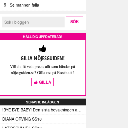
5
Se männen falla
HÅLL DIG UPPDATERAD!
GILLA NÖJESGUIDEN!
Vill du få veta precis allt som händer på
nöjesguiden.se? Gilla oss på Facebook!
GILLA
SENASTE INLÄGGEN
!BYE BYE BABY! Den sista bevakningen av Fashion Week Stockholm – och med den de sista skrivna orden (här)
DIANA ORVING SS18
LAZOSCHMIDL SS18