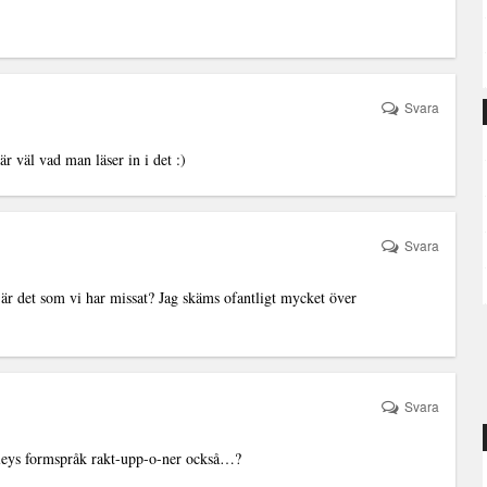
Svara
r väl vad man läser in i det :)
Svara
är det som vi har missat? Jag skäms ofantligt mycket över
Svara
leys formspråk rakt-upp-o-ner också…?