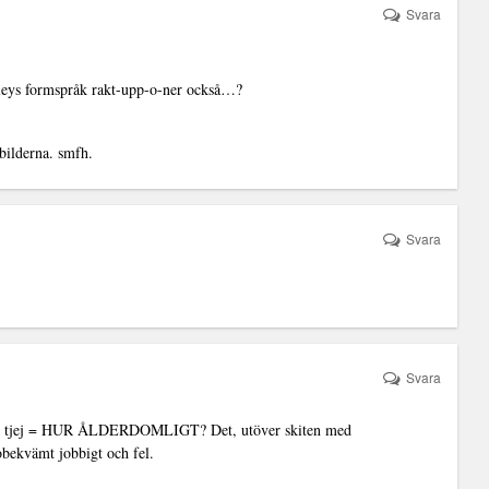
Svara
leys formspråk rakt-upp-o-ner också…?
 bilderna. smfh.
Svara
Svara
le vs tjej = HUR ÅLDERDOMLIGT? Det, utöver skiten med
obekvämt jobbigt och fel.