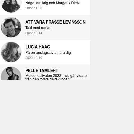
Något om krig och Margaux Dietz
2022-11-30
ATT VARA FRASSE LEVINSSON
Taxi med romare
2022-10-14
LUCIA HAAG
På en anslagstavla nära dig
2022-10-10
PELLE TAMLEHT
Melodifestivalen 2022 – de går vidare
från den första deltävlingen
2022-02-02
I KORPENS SKUGGA
Själva definitionen av ondska
2021-06-28
ÖPPNA BOKEN
Kropps-dagbok
2021-06-24