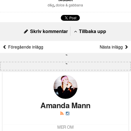
d&g
,
dolce & gabbana
Skriv kommentar
Tillbaka upp
Föregående inlägg
Nästa inlägg
Amanda Mann
MER OM