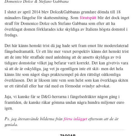
Domenico Dolce & Stefano Gabbana
I slutet av april 2014 blev Dolce&Gabbanas grundare dömda till 18
månaders fängelse för skattesmitning. Som
förutspått
blir det dock inget
straff för Domenico Dolce och Stefano Gabbana som efter att ha
överklagat domen förklarades icke skyldiga av Italiens högsta domstol i
fredags.
Det här känns hemskt trist då jag hade sett fram emot lite moderelaterad
fängelsedramatik. Ur ett lite mer vuxet perspektiv känns det hemskt trist
att de inte blir straffade med anledning att de ansetts skyldiga av två
tidigare domstolar vilket jag befarar varit korrekt. Det kan givetvis vara
så att de är oskyldiga, jag vet ju egentligen inte ett skit- men det hela
känns lite som något slags praktexempel på den rättsligt oåtkomliga
överklassen. Det är liksom inte vem som helst som kan överklaga skiten
ur ett rättsfall eller har råd med en förmodat svindyr advokat.
Jaja, vi kanske får se D&G-herrarna i fängelsedräkter någon gång i
framtiden, de kanske råkar gömma undan några hundra miljoner euro
igen.
Ps. jag återanvände bilderna från
förra inlägget
eftersom att de är
geniala.
TAGGAR