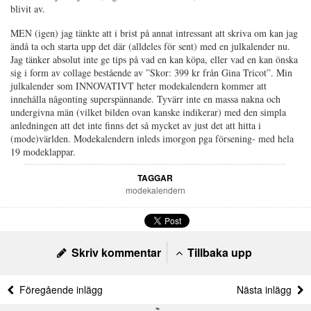
blivit av.
MEN (igen) jag tänkte att i brist på annat intressant att skriva om kan jag
ändå ta och starta upp det där (alldeles för sent) med en julkalender nu.
Jag tänker absolut inte ge tips på vad en kan köpa, eller vad en kan önska
sig i form av collage bestående av ”Skor: 399 kr från Gina Tricot”. Min
julkalender som INNOVATIVT heter modekalendern kommer att
innehålla någonting superspännande. Tyvärr inte en massa nakna och
undergivna män (vilket bilden ovan kanske indikerar) med den simpla
anledningen att det inte finns det så mycket av just det att hitta i
(mode)världen. Modekalendern inleds imorgon pga försening- med hela
19 modeklappar.
TAGGAR
modekalendern
Skriv kommentar
Tillbaka upp
Föregående inlägg
Nästa inlägg