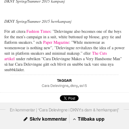
DKNY Spring/Summer 2015 kampanj
DKNY Spring/Summer 2015 herrkampanj
För att citera
Fashion Times
: ”Delevingne also becomes one of the boys
for the men’s campaign in a suit, white buttoned up blouse, grey tie and
flatform sneakers.” och
Paper Magazine
: ”While menswear as
womenswear is nothing new”, ”Delevingne revitalizes the idea of a power
suit in platform sneakers and minimal makeup.” eller
The Cuts
artikel
under rubriken ”Cara Delevingne Makes a Very Handsome Man”
så har Cara Delevingne gått och blivit en snubbe tack vare sina nya
snubbkläder.
TAGGAR
Cara Delevingne
,
dkny
,
ss15
En kommentar | “Cara Delevingne i DKNY:s dam & herrkampanj”
Skriv kommentar
Tillbaka upp