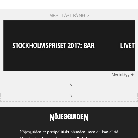
MEST LÄST PÅ NG
STOCKHOLMSPRISET 2017: BAR
LIVET
Mer inlägg
Nöjesguiden är partipolitiskt obunden, men du kan alltid