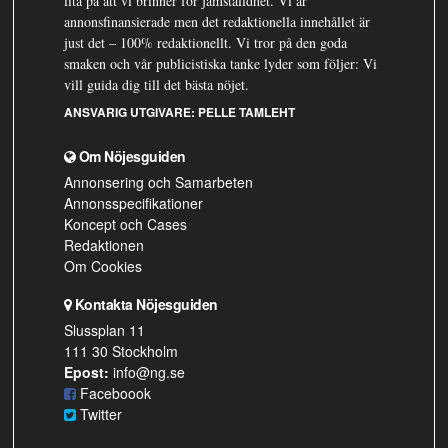
lita på att vi brinner för jämställdhet. Vi är
annonsfinansierade men det redaktionella innehållet är
just det – 100% redaktionellt. Vi tror på den goda
smaken och vår publicistiska tanke lyder som följer: Vi
vill guida dig till det bästa nöjet.
ANSVARIG UTGIVARE:
PELLE TAMLEHT
Om Nöjesguiden
Annonsering och Samarbeten
Annonsspecifikationer
Koncept och Cases
Redaktionen
Om Cookies
Kontakta Nöjesguiden
Slussplan 11
111 30 Stockholm
Epost:
info@ng.se
Faceboook
Twitter