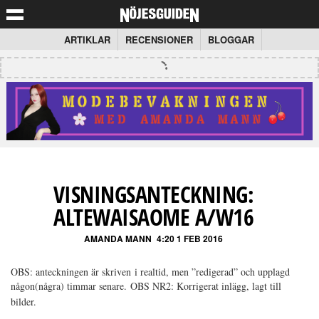
ARTIKLAR
RECENSIONER
BLOGGAR
VISNINGSANTECKNING:
ALTEWAISAOME A/W16
AMANDA MANN
4:20 1 FEB 2016
OBS: anteckningen är skriven i realtid, men ”redigerad” och upplagd
någon(några) timmar senare.
OBS NR2: Korrigerat inlägg, lagt till
bilder.