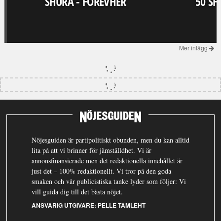
SHURA - FOREVHER
50 SH
Mer inlägg
Nöjesguiden är partipolitiskt obunden, men du kan alltid
lita på att vi brinner för jämställdhet. Vi är
annonsfinansierade men det redaktionella innehållet är
just det – 100% redaktionellt. Vi tror på den goda
smaken och vår publicistiska tanke lyder som följer: Vi
vill guida dig till det bästa nöjet.
ANSVARIG UTGIVARE:
PELLE TAMLEHT