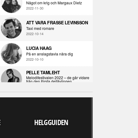
Något om krig och Margaux Dietz
2022-11-30
ATT VARA FRASSE LEVINSSON
Taxi med romare
2022-10-14
LUCIA HAAG
På en anslagstavla nära dig
2022-10-10
PELLE TAMLEHT
Melodifestivalen 2022 – de går vidare
från den första deltävlingen
2022-02-02
I KORPENS SKUGGA
Själva definitionen av ondska
RECENSION
2021-06-28
LJUDVÄRLDEN 
E
HELGGUIDEN
UPP FINNS N
ÖPPNA BOKEN
ALLA" - DARKS
Kropps-dagbok
OUT WE
2021-06-24