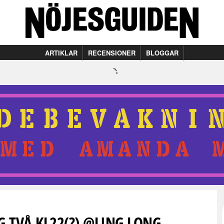
ARTIKLAR
RECENSIONER
BLOGGAR
 TVÅ KL22(?) @LING LONG