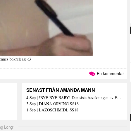
ennes bokrelease<3
En kommentar
SENAST FRÅN AMANDA MANN
4 Sep | !BYE BYE BABY! Den sista bevakningen av Fashion Week Stockholm – och med den de sista skrivna orden (här)
3 Sep | DIANA ORVING SS18
1 Sep | LAZOSCHMIDL SS18
ng Long”