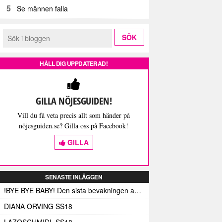
5
Se männen falla
HÅLL DIG UPPDATERAD!
GILLA NÖJESGUIDEN!
Vill du få veta precis allt som händer på
nöjesguiden.se? Gilla oss på Facebook!
GILLA
SENASTE INLÄGGEN
!BYE BYE BABY! Den sista bevakningen av Fashion Week Stockholm – och med den de sista skrivna orden (här)
DIANA ORVING SS18
LAZOSCHMIDL SS18