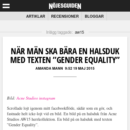
ARTIKLAR
RECENSIONER
BLOGGAR
Inlägg taggade:
aw15
NÄR MÄN SKA BÄRA EN HALSDUK
MED TEXTEN ”GENDER EQUALITY”
AMANDA MANN
9:52 19 MAJ 2015
Bild:
Acne Studios instagram
Scrollade lojt igenom mitt facebookflöde, sådär som en gör, och
fastnade helt icke-lojt vid en bild. En bild på en halsduk från Acne
Studios AW15 herrkollektion. En bild på en halsduk med texten
”Gender Equality”.