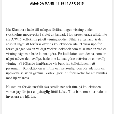
AMANDA MANN
11:39 14 APR 2015
Ida Klamborn hade till mångas förfäran ingen visning under
stockholms modevecka i slutet av januari. Hon presenterade alltså inte
sin A/W15 kollektion på ett visningspodie. Såhär i efterhand är det
absolut inget att förfäras över då kollektionen istället visas upp för
första gången via en väldigt vacker lookbook som talar mer än vad en
visning någonsin hade kunnat göra. En kollektion som denna, som är
något utöver det
vanliga
, hade inte kunnat göras rättvisa av en
vanlig
visning. På följande hänförande vis beskrivs kollektionen i ett
pressmail: ”Kollektionen är intim och personlig, den började som en
uppväckelse av en gammal kärlek, gick in i förälskelse för att avslutas
med hjärtekross.”
Ni som nu förväntansfullt ska scrolla ner och titta på kollektionen
påtaglig
varnar jag för just en
förälskelse. Titta bara om ni är redo att
investera era hjärtan.