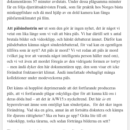
dokumentärens 57 minuter avslutats. Under dessa plågsamma minuter
får en följa djurrättsaktivisten Frank, som får praktik hos Norges bästa
minkuppfödare och då med hjälp av en dold kamera kan fånga
pälsfarmsklimatet på film.
Att pälsindustrin ser
ut som den gör är ingen nyhet, det är något vi
vetat om lika länge som vi valt att bära päls. Vi har därtill sett x antal
brutala bilder och videoklipp, och hätskt debatterat ämnet. Därför kan
pälsdebatten kännas något sönderdebatterad, för vad kan en egentligen
tillföra som är nytt? Att päls är mord? Vi vet redan att päls är mord
(vilket jag tror att varenda något intelligenta person håller med om),
och vi vet även att mordet föregås av den vidrigaste formen av tortyr
– men ändå dyker den här dokumentären upp, den som visar ett icke
förändrat fruktansvärt klimat. Ändå innefattade obehagligt många
kollektioner under modeveckorna päls.
Det känns så hopplöst deprimerande att det fortfarande produceras
päls, att vi fortfarande plågar oskyldiga djur för att kunna klä oss i
deras döda hud – att det är A/W15:s nyckeltrend. Det här
är
ett
hyperrelevant ämne som omöjligt kan söndertjatas, för det sker ingen
förändring. Vad ska en göra, annat än att fortsätta diskutera och kämpa
för djurens rättigheter? Ska en bara ge upp? Gråta lite till ett
videoklipp, torka tårarna, och sedan förtränga bilderna en sett?