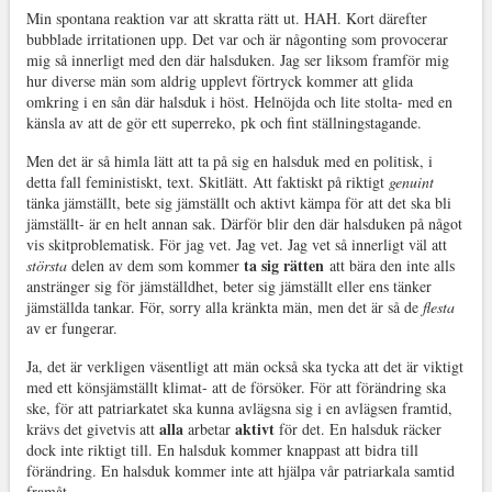
Min spontana reaktion var att skratta rätt ut. HAH. Kort därefter
bubblade irritationen upp. Det var och är någonting som provocerar
mig så innerligt med den där halsduken. Jag ser liksom framför mig
hur diverse män som aldrig upplevt förtryck kommer att glida
omkring i en sån där halsduk i höst. Helnöjda och lite stolta- med en
känsla av att de gör ett superreko, pk och fint ställningstagande.
Men det är så himla lätt att ta på sig en halsduk med en politisk, i
detta fall feministiskt, text. Skitlätt. Att faktiskt på riktigt
genuint
tänka jämställt, bete sig jämställt och aktivt kämpa för att det ska bli
jämställt- är en helt annan sak. Därför blir den där halsduken på något
vis skitproblematisk. För jag vet. Jag vet. Jag vet så innerligt väl att
ta sig rätten
största
delen av dem som kommer
att bära den inte alls
anstränger sig för jämställdhet, beter sig jämställt eller ens tänker
jämställda tankar. För, sorry alla kränkta män, men det är så de
flesta
av er fungerar.
Ja, det är verkligen väsentligt att män också ska tycka att det är viktigt
med ett könsjämställt klimat- att de försöker. För att förändring ska
ske, för att patriarkatet ska kunna avlägsna sig i en avlägsen framtid,
alla
aktivt
krävs det givetvis att
arbetar
för det. En halsduk räcker
dock inte riktigt till. En halsduk kommer knappast att bidra till
förändring. En halsduk kommer inte att hjälpa vår patriarkala samtid
framåt.