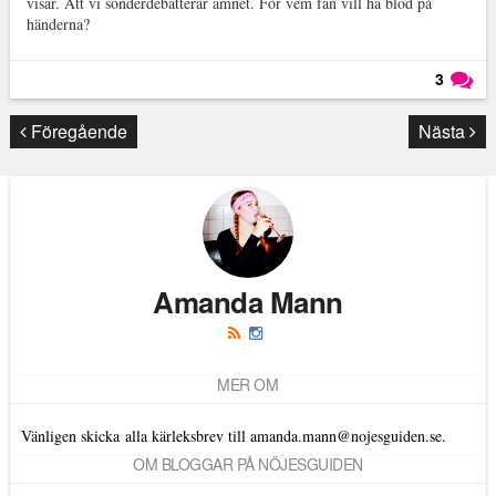
visar. Att vi sönderdebatterar ämnet. För vem fan vill ha blod på
händerna?
3
Läs kommentarer (
3
)
Föregående
Nästa
Amanda Mann
MER OM
Vänligen skicka alla kärleksbrev till amanda.mann@nojesguiden.se.
OM BLOGGAR PÅ NÖJESGUIDEN