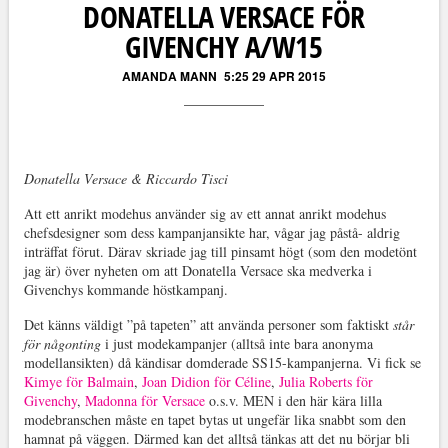
DONATELLA VERSACE FÖR
GIVENCHY A/W15
AMANDA MANN
5:25 29 APR 2015
Donatella Versace & Riccardo Tisci
Att ett anrikt modehus använder sig av ett annat anrikt modehus
chefsdesigner som dess kampanjansikte har, vågar jag påstå- aldrig
inträffat förut. Därav skriade jag till pinsamt högt (som den modetönt
jag är) över nyheten om att Donatella Versace ska medverka i
Givenchys kommande höstkampanj.
Det känns väldigt ”på tapeten” att använda personer som faktiskt
står
för någonting
i just modekampanjer (alltså inte bara anonyma
modellansikten) då kändisar domderade SS15-kampanjerna. Vi fick se
Kimye för Balmain
,
Joan Didion för Céline
,
Julia Roberts för
Givenchy
,
Madonna för Versace
o.s.v. MEN i den här kära lilla
modebranschen måste en tapet bytas ut ungefär lika snabbt som den
hamnat på väggen. Därmed kan det alltså tänkas att det nu börjar bli