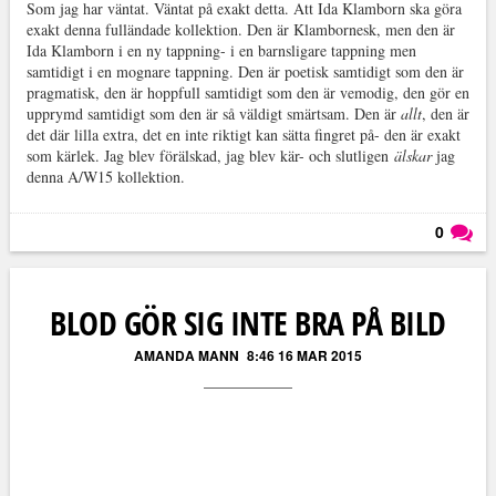
Som jag har väntat. Väntat på exakt detta. Att Ida Klamborn ska göra
exakt denna fulländade kollektion. Den är Klambornesk, men den är
Ida Klamborn i en ny tappning- i en barnsligare tappning men
samtidigt i en mognare tappning. Den är poetisk samtidigt som den är
pragmatisk, den är hoppfull samtidigt som den är vemodig, den gör en
upprymd samtidigt som den är så väldigt smärtsam. Den är
allt
, den är
det där lilla extra, det en inte riktigt kan sätta fingret på- den är exakt
som kärlek. Jag blev förälskad, jag blev kär- och slutligen
älskar
jag
denna A/W15 kollektion.
0
Läs kommentarer (
0
)
BLOD GÖR SIG INTE BRA PÅ BILD
AMANDA MANN
8:46 16 MAR 2015