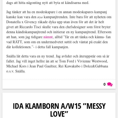
dags att hitta någonting nytt att byta ut kändisarna med.
Jag tänker att ha en modeskapare i en annan modeskapares kampanj
kanske kan vara den
nya
kampanjtrenden. Inte bara för att nyheten om
Donatella x Givency råkade dyka upp utan även för att det är helt
givet att Riccardo Tisci skulle vara den chefsdesigner som först bryter
denna kändiskampanjtrend och initierar en ny kampanjtrend. Eftersom
att han, som jag tidigare
nämnt
, alltid ”får en att tänka och känna- fan
vad RÄTT, som om en undermedvetet suttit och väntat på exakt den
där kollektionen.”- i detta fall kampanjen.
Snälla låt detta vara en ny trend. Jag avlider och återuppstår om så är
fallet. Jag vill inget hellre än att se Tom Ford i Vivienne Westwood,
Michael Kors i Jean Paul Gaultier, Rei Kawakubo i Dolce&Gabbana
o.s.v. Snälla.
0
Läs kommentarer (
0
)
IDA KLAMBORN A/W15 ”MESSY
LOVE”