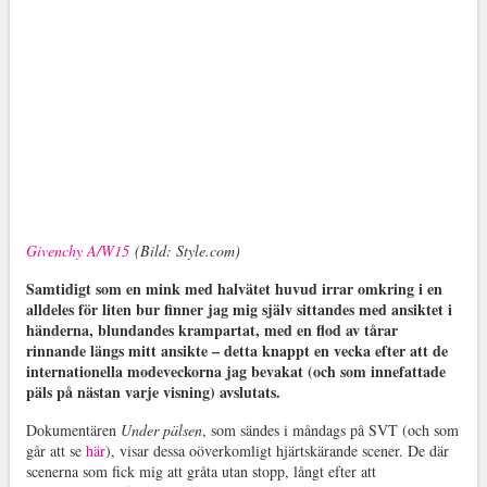
Givenchy A/W15
(Bild: Style.com)
Samtidigt som en mink med halvätet huvud irrar omkring i en
alldeles för liten bur finner jag mig själv sittandes med ansiktet i
händerna, blundandes krampartat, med en flod av tårar
rinnande längs mitt ansikte – detta knappt en vecka efter att de
internationella modeveckorna jag bevakat (och som innefattade
päls på nästan varje visning) avslutats.
Dokumentären
Under pälsen
, som sändes i måndags på SVT (och som
går att se
här
), visar dessa oöverkomligt hjärtskärande scener. De där
scenerna som fick mig att gråta utan stopp, långt efter att