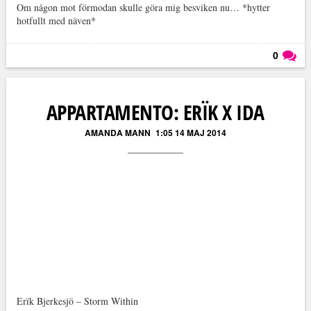
Om någon mot förmodan skulle göra mig besviken nu… *hytter
hotfullt med näven*
0
Läs kommentarer (
0
)
APPARTAMENTO: ERÏK X IDA
AMANDA MANN
1:05 14 MAJ 2014
Erïk Bjerkesjö – Storm Within