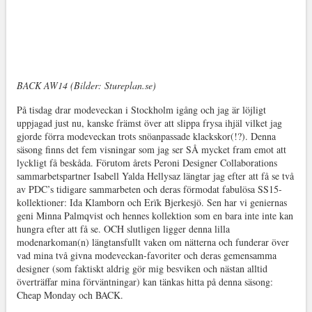
BACK AW14 (Bilder: Stureplan.se)
På tisdag drar modeveckan i Stockholm igång och jag är löjligt
uppjagad just nu, kanske främst över att slippa frysa ihjäl vilket jag
gjorde förra modeveckan trots snöanpassade klackskor(!?). Denna
säsong finns det fem visningar som jag ser SÅ mycket fram emot att
lyckligt få beskåda. Förutom årets Peroni Designer Collaborations
sammarbetspartner Isabell Yalda Hellysaz längtar jag efter att få se två
av PDC’s tidigare sammarbeten och deras förmodat fabulösa SS15-
kollektioner: Ida Klamborn och Erïk Bjerkesjö. Sen har vi geniernas
geni Minna Palmqvist och hennes kollektion som en bara inte inte kan
hungra efter att få se. OCH slutligen ligger denna lilla
modenarkoman(n) längtansfullt vaken om nätterna och funderar över
vad mina två givna modeveckan-favoriter och deras gemensamma
designer (som faktiskt aldrig gör mig besviken och nästan alltid
överträffar mina förväntningar) kan tänkas hitta på denna säsong:
Cheap Monday och BACK.