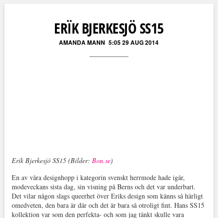
Läs kommentarer (
0
)
ERÏK BJERKESJÖ SS15
AMANDA MANN
5:05 29 AUG 2014
Erïk Bjerkesjö SS15 (Bilder:
Bon.se
)
En av våra designhopp i kategorin svenskt herrmode hade igår,
modeveckans sista dag, sin visning på Berns och det var underbart.
Det vilar någon slags queerhet över Eriks design som känns så härligt
omedveten, den bara är där och det är bara så otroligt fint. Hans SS15
kollektion var som den perfekta- och som jag tänkt skulle vara