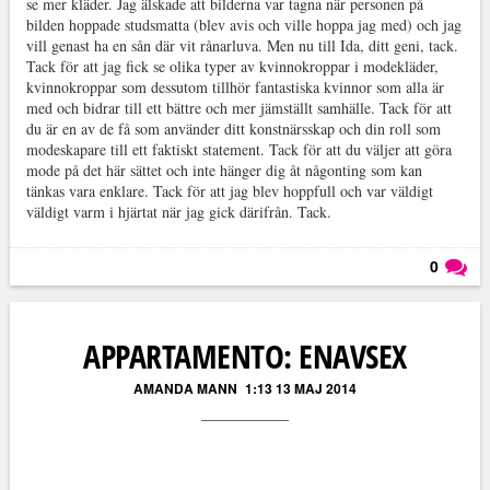
se mer kläder. Jag älskade att bilderna var tagna när personen på
bilden hoppade studsmatta (blev avis och ville hoppa jag med) och jag
vill genast ha en sån där vit rånarluva. Men nu till Ida, ditt geni, tack.
Tack för att jag fick se olika typer av kvinnokroppar i modekläder,
kvinnokroppar som dessutom tillhör fantastiska kvinnor som alla är
med och bidrar till ett bättre och mer jämställt samhälle. Tack för att
du är en av de få som använder ditt konstnärsskap och din roll som
modeskapare till ett faktiskt statement. Tack för att du väljer att göra
mode på det här sättet och inte hänger dig åt någonting som kan
tänkas vara enklare. Tack för att jag blev hoppfull och var väldigt
väldigt varm i hjärtat när jag gick därifrån. Tack.
0
Läs kommentarer (
0
)
APPARTAMENTO: ENAVSEX
AMANDA MANN
1:13 13 MAJ 2014