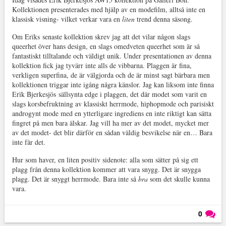
Kollektionen presenterades med hjälp av en modefilm, alltså inte en
klassisk visning- vilket verkar vara en
liten
trend denna säsong.
Om Erïks senaste kollektion skrev jag att det vilar någon slags
queerhet över hans design, en slags omedveten queerhet som är så
fantastiskt tilltalande och väldigt unik. Under presentationen av denna
kollektion fick jag tyvärr inte alls de vibbarna. Plaggen är fina,
verkligen superfina, de är välgjorda och de är minst sagt bärbara men
kollektionen triggar inte igång några känslor. Jag kan liksom inte finna
Erïk Bjerkesjös sällsynta edge i plaggen, det där modet som varit en
slags korsbefruktning av klassiskt herrmode, hiphopmode och parisiskt
androgynt mode med en ytterligare ingrediens en inte riktigt kan sätta
fingret på men bara älskar. Jag vill ha mer av det modet, mycket mer
av det modet- det blir därför en sådan väldig besvikelse när en… Bara
inte får det.
Hur som haver, en liten positiv sidenote: alla som sätter på sig ett
plagg från denna kollektion kommer att vara snygg. Det är snygga
plagg. Det är snyggt herrmode. Bara inte så
bra
som det skulle kunna
vara.
0