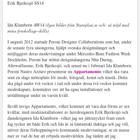
Erïk Bjerkesjö SS14
Ida Klamborn AW14
(Igen bilder från Stureplan.se och: så nöjd med
mina fotokollage-skills)
I augusti 2012 startade Peroni Designer Collaborations som har, under
de senaste fyra säsongerna, hjälpt svenska designtalanger och
möjliggjort deras modevisningar under Mercedes-Benz Fashion Week
Stockholm. Peroni har stöttat designtalangerna Nhu Duong,
AltewaiSaome, Erik Bjerkesjö, och senast nu i februari Ida Klamborn.
Appartamento
Peroni Nastro Azzuro presenterar nu
vilket ska vara
som en slags mötesplats för mode, fotografi, konst och musik. Detta
ska pågå under två veckor i rad och under dessa två veckor kommer
modeskapare, konstnärer osv att ha egna installationer och
utställningar under en varsin kväll.
Ikväll invigs Appartamento, vilket kommer att vara den första av sex
kvällar, med modeinstallationer av herrdesignern Erïk Bjerkesjö och
damdesignern Ida Klamborn- vilket jag ser jättemycket fram emot.
Jag tycker att både Erïk och Ida är så fantastiskt duktiga och jag vill,
utöver deras förhoppningsvis kommande modevisningar, se en massa
mer av vad de har att erbjuda modevärlden. Jag tänkte att jag