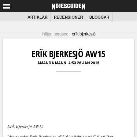
ARTIKLAR
RECENSIONER
BLOGGAR
Inlägg taggade:
erïk bjerkesjö
ERÏK BJERKESJÖ AW15
AMANDA MANN
4:53 26 JAN 2015
Erïk Bjerkesjö AW15
Idag visades Erïk Bjerkesjös AW15 kollektion på Galleri Bon.