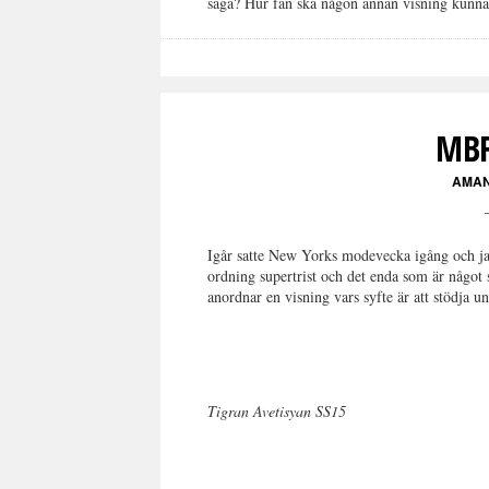
säga? Hur fan ska någon annan visning kunna
MBF
AMA
Igår satte New Yorks modevecka igång och jag
ordning supertrist och det enda som är någo
anordnar en visning vars syfte är att stödja
Tigran Avetisyan SS15