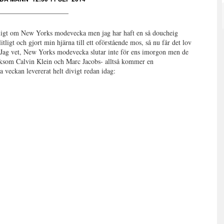
ntligt om New Yorks modevecka men jag har haft en så doucheig
ligt och gjort min hjärna till ett oförstående mos, så nu får det lov
t. Jag vet, New Yorks modevecka slutar inte för ens imorgon men de
liksom Calvin Klein och Marc Jacobs- alltså kommer en
 veckan levererat helt divigt redan idag: