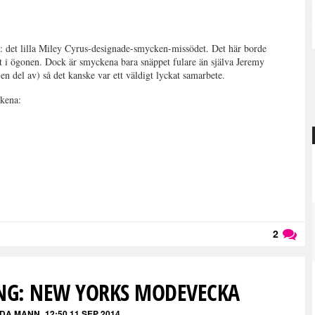
: det lilla Miley Cyrus-designade-smycken-missödet. Det här borde
r ont i ögonen. Dock är smyckena bara snäppet fulare än själva Jeremy
 del av) så det kanske var ett väldigt lyckat samarbete.
kena:
2
Läs kommentarer (
2
)
G: NEW YORKS MODEVECKA
DA MANN
12:50 11 SEP 2014