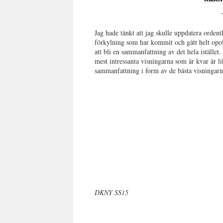
Jag hade tänkt att jag skulle uppdatera orde
förkylning som har kommit och gått helt opolit
att bli en sammanfattning av det hela iställe
mest intressanta visningarna som är kvar är 
sammanfattning i form av de bästa visningarna
DKNY SS15