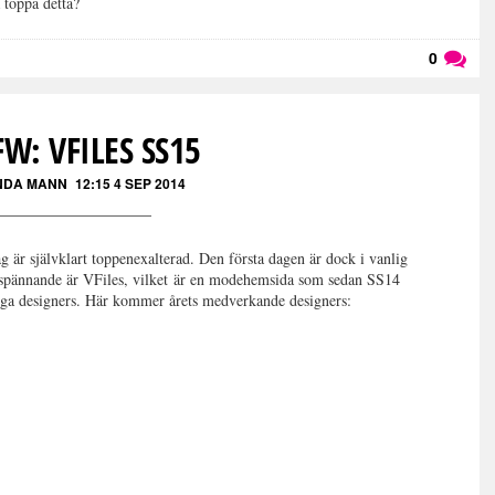
 toppa detta?
0
Läs kommentarer (
0
)
W: VFILES SS15
NDA MANN
12:15 4 SEP 2014
 är självklart toppenexalterad. Den första dagen är dock i vanlig
t spännande är VFiles, vilket är en modehemsida som sedan SS14
 unga designers. Här kommer årets medverkande designers: