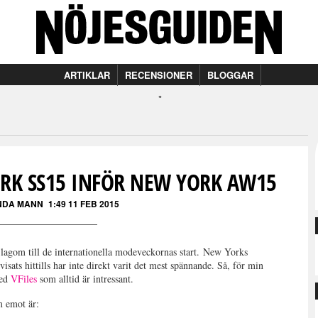
ARTIKLAR
RECENSIONER
BLOGGAR
K SS15 INFÖR NEW YORK AW15
NDA MANN
1:49 11 FEB 2015
l lagom till de internationella modeveckornas start. New Yorks
ats hittills har inte direkt varit det mest spännande. Så, för min
med
VFiles
som alltid är intressant.
m emot är: