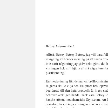
Betsey Johnson SS15
Alltså, Betsey Betsey Betsey, jag vill bara fa
invigning av hennes satsning på att skapa brud
inte varit någonting jag själv velat göra, det
visningen fick mitt hjärta att slå några tusen
plastklänning.
En modevisning likt denna, en bröllopsvisnin
så gärna skulle vilja det. En queer bröllopsvisn
begränsad till den heterosexuella är ingen små
behöver verkligen hända. Tack vare Betsey Jo
kanske största modehemsida: Style.com. Att S
dessutom fick stänga visningen i en enorm bak