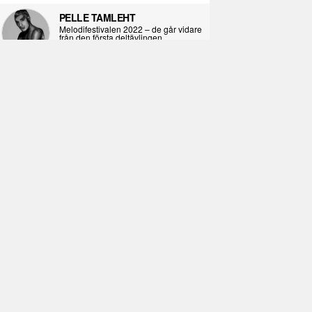
PELLE TAMLEHT
Melodifestivalen 2022 – de går vidare
från den första deltävlingen
2022-02-02
I KORPENS SKUGGA
Själva definitionen av ondska
2021-06-28
ÖPPNA BOKEN
Kropps-dagbok
2021-06-24
SYNDAFALLET
Det är inte din demokratiska plikt att
delta i instagramaktivism.
2021-04-26
VAD BLIR DET FÖR RAP
Avsnitt 211! Sista avsnittet! HEJ DÅ!
(Del 1 och 2)
2021-02-27
SIMON STRAND