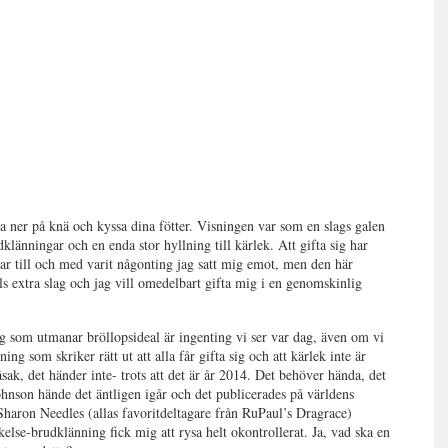
lla ner på knä och kyssa dina fötter. Visningen var som en slags galen
klänningar och en enda stor hyllning till kärlek. Att gifta sig har
 har till och med varit någonting jag satt mig emot, men den här
tals extra slag och jag vill omedelbart gifta mig i en genomskinlig
g som utmanar bröllopsideal är ingenting vi ser var dag, även om vi
ing som skriker rätt ut att alla får gifta sig och att kärlek inte är
sak, det händer inte- trots att det är år 2014. Det behöver hända, det
hnson hände det äntligen igår och det publicerades på världens
haron Needles (allas favoritdeltagare från RuPaul’s Dragrace)
else-brudklänning fick mig att rysa helt okontrollerat. Ja, vad ska en