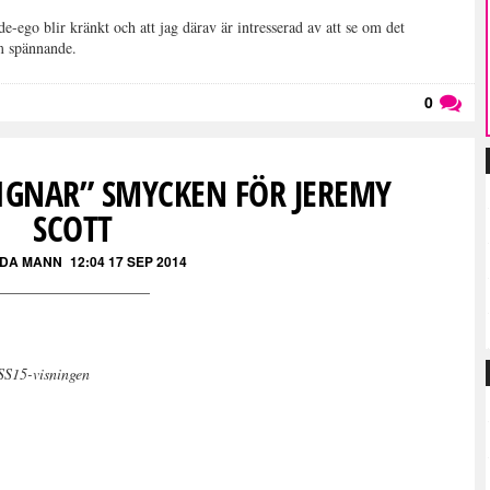
de-ego blir kränkt och att jag därav är intresserad av att se om det
m spännande.
0
Läs kommentarer (
0
)
SIGNAR” SMYCKEN FÖR JEREMY
SCOTT
DA MANN
12:04 17 SEP 2014
SS15-visningen