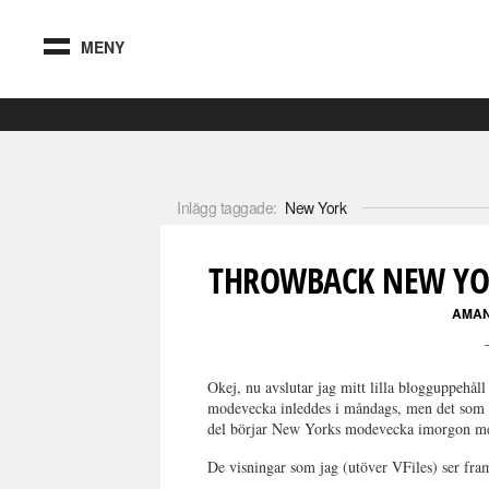
MENY
Inlägg taggade:
New York
THROWBACK NEW YOR
AMA
Okej, nu avslutar jag mitt lilla blogguppehål
modevecka inleddes i måndags, men det som vis
del börjar New Yorks modevecka imorgon 
De visningar som jag (utöver VFiles) ser fra