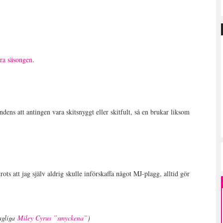
rra säsongen
.
dens att antingen vara skitsnyggt eller skitfult, så en brukar liksom
rots att jag själv aldrig skulle införskaffa något MJ-plagg, alltid gör
agliga
Miley Cyrus ”smyckena”
)