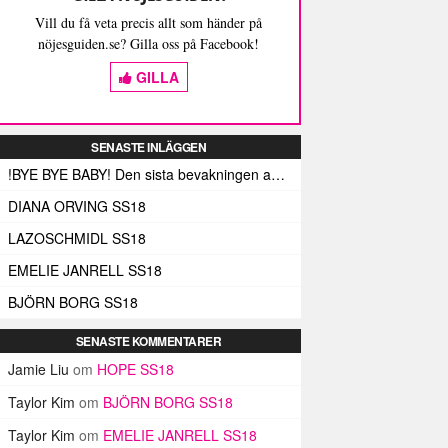
Vill du få veta precis allt som händer på
nöjesguiden.se? Gilla oss på Facebook!
GILLA
SENASTE INLÄGGEN
!BYE BYE BABY! Den sista bevakningen av Fashion Week Stockholm – och med den de sista skrivna orden (här)
DIANA ORVING SS18
LAZOSCHMIDL SS18
EMELIE JANRELL SS18
BJÖRN BORG SS18
SENASTE KOMMENTARER
Jamie Liu
om
HOPE SS18
Taylor Kim
om
BJÖRN BORG SS18
Taylor Kim
om
EMELIE JANRELL SS18