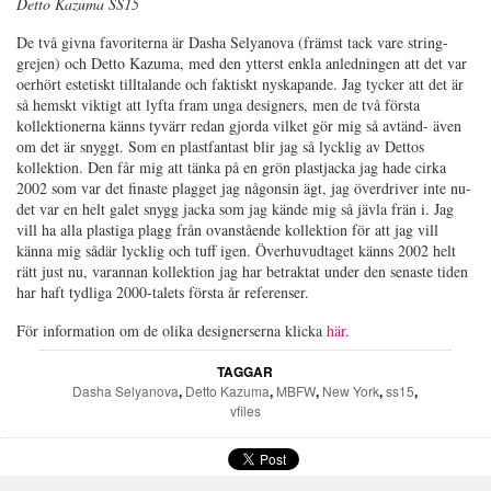
Detto Kazuma SS15
De två givna favoriterna är Dasha Selyanova (främst tack vare string-
grejen) och Detto Kazuma, med den ytterst enkla anledningen att det var
oerhört estetiskt tilltalande och faktiskt nyskapande. Jag tycker att det är
så hemskt viktigt att lyfta fram unga designers, men de två första
kollektionerna känns tyvärr redan gjorda vilket gör mig så avtänd- även
om det är snyggt. Som en plastfantast blir jag så lycklig av Dettos
kollektion. Den får mig att tänka på en grön plastjacka jag hade cirka
2002 som var det finaste plagget jag någonsin ägt, jag överdriver inte nu-
det var en helt galet snygg jacka som jag kände mig så jävla frän i. Jag
vill ha alla plastiga plagg från ovanstående kollektion för att jag vill
känna mig sådär lycklig och tuff igen. Överhuvudtaget känns 2002 helt
rätt just nu, varannan kollektion jag har betraktat under den senaste tiden
har haft tydliga 2000-talets första år referenser.
För information om de olika designerserna klicka
här
.
TAGGAR
Dasha Selyanova
,
Detto Kazuma
,
MBFW
,
New York
,
ss15
,
vfiles