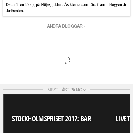
Detta är en blogg på Nöjesguiden. Åsikterna som förs fram i bloggen är
skribentens.
ANDRA BLOGGAR
MEST LÄST PÅ NG
STOCKHOLMSPRISET 2017: BAR
LIVET