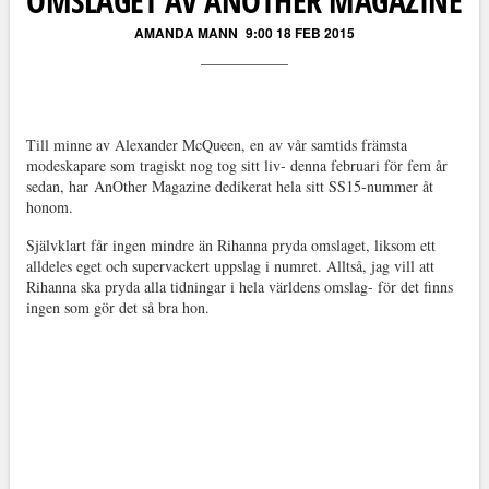
OMSLAGET AV ANOTHER MAGAZINE
AMANDA MANN
9:00 18 FEB 2015
Till minne av Alexander McQueen, en av vår samtids främsta
modeskapare som tragiskt nog tog sitt liv- denna februari för fem år
sedan, har AnOther Magazine dedikerat hela sitt SS15-nummer åt
honom.
Självklart får ingen mindre än Rihanna pryda omslaget, liksom ett
alldeles eget och supervackert uppslag i numret. Alltså, jag vill att
Rihanna ska pryda alla tidningar i hela världens omslag- för det finns
ingen som gör det så bra hon.