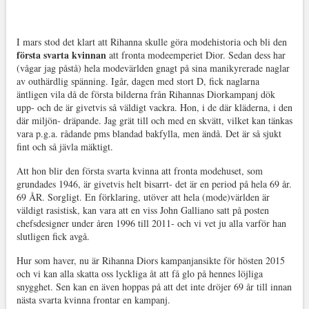
I mars stod det klart att Rihanna skulle göra modehistoria och bli den
första svarta kvinnan
att fronta modeemperiet Dior. Sedan dess har
(vågar jag påstå) hela modevärlden gnagt på sina manikyrerade naglar
av outhärdlig spänning. Igår, dagen med stort D, fick naglarna
äntligen vila då de första bilderna från Rihannas Diorkampanj dök
upp- och de är givetvis så väldigt vackra. Hon, i de där kläderna, i den
där miljön- dräpande. Jag grät till och med en skvätt, vilket kan tänkas
vara p.g.a. rådande pms blandad bakfylla, men ändå. Det är så sjukt
fint och så jävla mäktigt.
Att hon blir den första svarta kvinna att fronta modehuset, som
grundades 1946, är givetvis helt bisarrt- det är en period på hela 69 år.
69 ÅR. Sorgligt. En förklaring, utöver att hela (mode)världen är
väldigt rasistisk, kan vara att en viss John Galliano satt på posten
chefsdesigner under åren 1996 till 2011- och vi vet ju alla varför han
slutligen fick avgå.
Hur som haver, nu är Rihanna Diors kampanjansikte för hösten 2015
och vi kan alla skatta oss lyckliga åt att få glo på hennes löjliga
snygghet. Sen kan en även hoppas på att det inte dröjer 69 år till innan
nästa svarta kvinna frontar en kampanj.