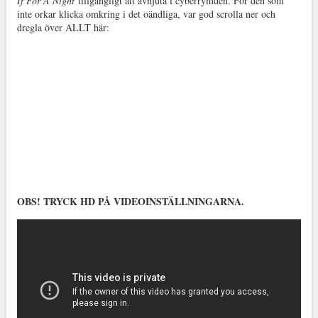
If For A Night
tillgängligt att avnjuta i cyberrymden. För den som
inte orkar klicka omkring i det oändliga, var god scrolla ner och
dregla över ALLT här:
OBS! TRYCK HD PÅ VIDEOINSTÄLLNINGARNA.