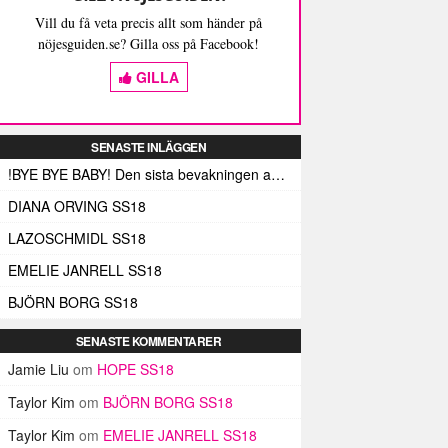
Vill du få veta precis allt som händer på
nöjesguiden.se? Gilla oss på Facebook!
GILLA
SENASTE INLÄGGEN
!BYE BYE BABY! Den sista bevakningen av Fashion Week Stockholm – och med den de sista skrivna orden (här)
DIANA ORVING SS18
LAZOSCHMIDL SS18
EMELIE JANRELL SS18
BJÖRN BORG SS18
SENASTE KOMMENTARER
Jamie Liu
om
HOPE SS18
Taylor Kim
om
BJÖRN BORG SS18
Taylor Kim
om
EMELIE JANRELL SS18