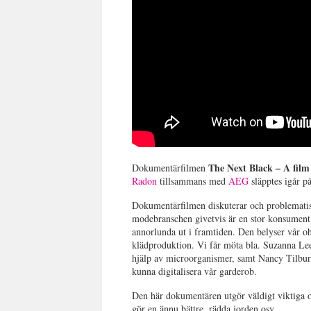
The Next Black – A film
Dokumentärfilmen
Radon
tillsammans med
AEG
släpptes igår 
Dokumentärfilmen diskuterar och problematise
modebranschen givetvis är en stor konsument
annorlunda ut i framtiden. Den belyser vår oh
klädproduktion. Vi får möta bla. Suzanna Le
hjälp av microorganismer, samt Nancy Tilbu
kunna digitalisera vår garderob.
Den här dokumentären utgör väldigt viktiga o
gör en ännu bättre, rädda jorden osv.