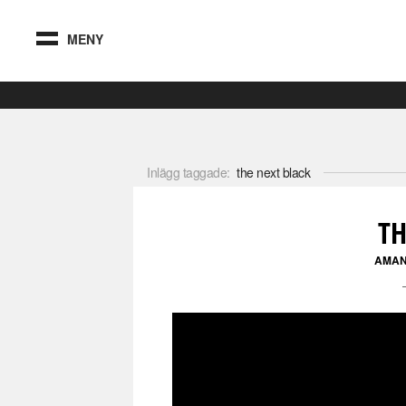
MENY
Inlägg taggade:
the next black
TH
AMAN