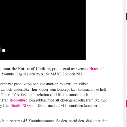
 about the Future of Clothing
producerad av svenska
House of
på Youtube. Jag såg den nyss. Ni MÅSTE se den NU.
rar vår produktion och konsumtion av textilier, vilket
 av, och undersöker hur kläder som koncept kan komma att se helt
ållbara ”fast fashion”- relation till klädkonsumtion och
e från
Biocouture
som jobbar med att ekologiskt odla fram tyg med
ry från
Studio XO
som räknar med att vi i framtiden kommer att
ch intressanta 45 Youtubeminuter. Se den, sprid den, diskutera den,